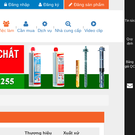
Đăng nhập
Đăng ký
Đăng sản phẩm
Tin tức
iệc làm
Cần mua
Dịch vụ
Nhà cung cấp
Video clip
Quy
định
Bảng
giá QC
Thương hiệu
Xuất xứ