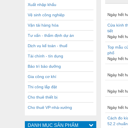
Xuất nhập khẩu
Ngày hết h
Vệ sinh công nghiệp
Vận tải hàng hóa
Cửa kính th
tiết
Tư vấn - thẩm định dự án
Ngày hết h
Dịch vụ kế toán - thuế
Top mẫu cử
phố
Tài chính - tín dụng
Ngày hết h
Bảo trì bảo dưỡng
Ngày hết h
Gia công cơ khí
Thi công lắp đặt
Ngày hết h
Cho thuê thiết bị
Cho thuê VP-nhà-xưởng
Ngày hết h
Cách đo kí
52.2 chuẩn
DANH MỤC SẢN PHẨM