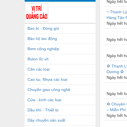
Ngày hết h
✨Thanh Lý 
Hàng Tận 
Ngày hết h
Bao bì - Đóng gói
Bảo hộ lao động
Ngày hết h
Bơm công nghiệp
Ngày hết h
Bùlon ốc vít
♻️ Thanh L
Cân các loại
Dương ♻️
Ngày hết h
Cao su, Nhựa các loại
Chuyển giao công nghệ
Ngày hết h
Cửa - kính các loại
♻️ Chuyên 
– Miễn Phí
Dầu khí - Thiết bị
Ngày hết h
Dây chuyền sản xuất