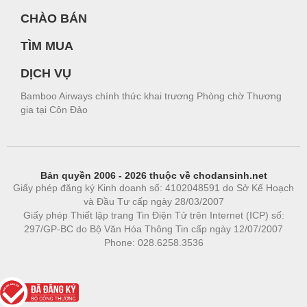
CHÀO BÁN
TÌM MUA
DỊCH VỤ
Bamboo Airways chính thức khai trương Phòng chờ Thương
gia tại Côn Đảo
Bản quyền 2006 - 2026 thuộc về chodansinh.net
Giấy phép đăng ký Kinh doanh số: 4102048591 do Sở Kế Hoạch
và Đầu Tư cấp ngày 28/03/2007
Giấy phép Thiết lập trang Tin Điện Tử trên Internet (ICP) số:
297/GP-BC do Bộ Văn Hóa Thông Tin cấp ngày 12/07/2007
Phone: 028.6258.3536
Phòng trọ
|
https://bdsgroup.vn
https://kqxs123.com