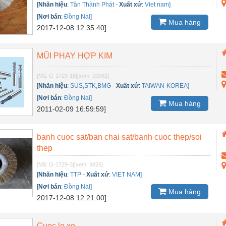
[
Nhãn hiệu
:
Tân Thành Phát
-
Xuất xứ
:
Viet nam]
[
Nơi bán
:
Đồng Nai]
Mua hàng
2017-12-08 12:35:40]
MŨI PHAY HỢP KIM
[Mã: G-1729-18]
[xem: 10062]
[
Nhãn hiệu
:
SUS,STK,BMG
-
Xuất xứ
:
TAIWAN-KOREA]
[
Nơi bán
:
Đồng Nai]
Mua hàng
2011-02-09 16:59:59]
banh cuoc sat/ban chai sat/banh cuoc thep/soi
thep
[Mã: G-1729-3]
[xem: 9826]
[
Nhãn hiệu
:
TTP
-
Xuất xứ
:
VIET NAM]
[
Nơi bán
:
Đồng Nai]
Mua hàng
2017-12-08 12:21:00]
Cuoc lo xo