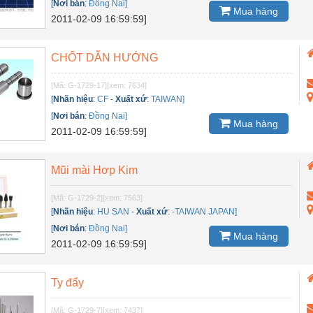
[
Nơi bán
:
Đồng Nai]
Mua hàng
2011-02-09 16:59:59]
CHỐT DẪN HƯỚNG
[Mã: G-1729-17]
[xem: 7634]
[
Nhãn hiệu
:
CF
-
Xuất xứ
:
TAIWAN]
[
Nơi bán
:
Đồng Nai]
Mua hàng
2011-02-09 16:59:59]
Mũi mài Hơp Kim
[Mã: G-1729-2]
[xem: 7563]
[
Nhãn hiệu
:
HU SAN
-
Xuất xứ
:
-TAIWAN JAPAN]
[
Nơi bán
:
Đồng Nai]
Mua hàng
2011-02-09 16:59:59]
Ty đẩy
[Mã: G-1729-7]
[xem: 7437]