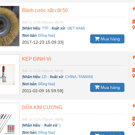
Bánh cước sắt cốt 50
[Mã: G-1729-35]
[xem: 8579]
[
Nhãn hiệu
:
TTP
-
Xuất xứ
:
VIET NAM]
[
Nơi bán
:
Đồng Nai]
Mua hàng
2017-12-23 15:09:33]
KẸP ĐỊNH VỊ
[Mã: G-1729-28]
[xem: 8478]
[
Nhãn hiệu
:
LD
-
Xuất xứ
:
CHINA -TAIWAN]
[
Nơi bán
:
Đồng Nai]
Mua hàng
2011-02-09 16:59:59]
DŨA KIM CƯƠNG
[Mã: G-1729-37]
[xem: 8468]
[
Nhãn hiệu
:
-
Xuất xứ
:
]
[
Nơi bán
:
Đồng Nai]