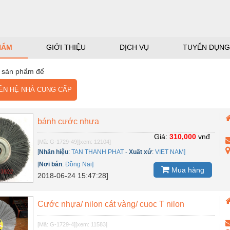
HẨM
GIỚI THIỆU
DỊCH VỤ
TUYỂN DỤNG
 sản phẩm để
N HỆ NHÀ CUNG CẤP
bánh cước nhựa
Giá:
310,000
vnđ
[Mã: G-1729-49]
[xem: 12104]
[
Nhãn hiệu
:
TAN THANH PHAT
-
Xuất xứ
:
VIET NAM]
[
Nơi bán
:
Đồng Nai]
Mua hàng
2018-06-24 15:47:28]
Cước nhựa/ nilon cát vàng/ cuoc T nilon
[Mã: G-1729-4]
[xem: 11583]