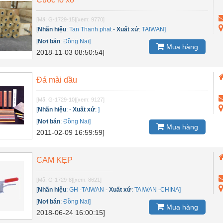
[Mã: G-1729-15]
[xem: 9770]
[
Nhãn hiệu
:
Tan Thanh phat
-
Xuất xứ
:
TAIWAN]
[
Nơi bán
:
Đồng Nai]
Mua hàng
2018-11-03 08:50:54]
Đá mài dầu
[Mã: G-1729-10]
[xem: 9127]
[
Nhãn hiệu
:
-
Xuất xứ
:
]
[
Nơi bán
:
Đồng Nai]
Mua hàng
2011-02-09 16:59:59]
CAM KẸP
[Mã: G-1729-8]
[xem: 8621]
[
Nhãn hiệu
:
GH -TAIWAN
-
Xuất xứ
:
TAIWAN -CHINA]
[
Nơi bán
:
Đồng Nai]
Mua hàng
2018-06-24 16:00:15]