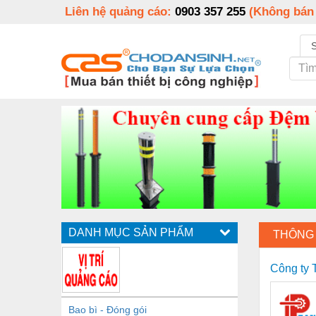
Liên hệ quảng cáo:
0903 357 255
(Không bán
DANH MỤC SẢN PHẨM
THÔNG 
Công ty 
Bao bì - Đóng gói