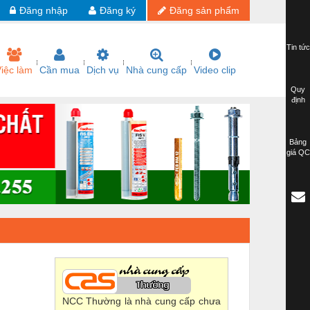
Đăng nhập
Đăng ký
Đăng sản phẩm
Tin tức
iệc làm
Cần mua
Dịch vụ
Nhà cung cấp
Video clip
Quy
định
Bảng
giá QC
NCC Thường là nhà cung cấp chưa