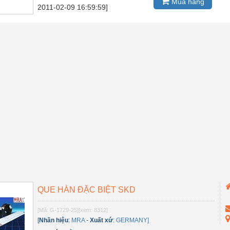
Mua hàng
2011-02-09 16:59:59]
QUE HÀN ĐẶC BIỆT SKD
[Mã: G-1729-25]
[xem: 8312]
[
Nhãn hiệu
:
MRA
-
Xuất xứ
:
GERMANY]