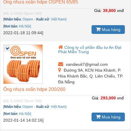
Ống nhựa xoắn hdpe OSPEN 65/85
Giá:
39,800
vnđ
[Mã: G-54602-8]
[xem: 900]
[
Nhãn hiệu
:
Ospen
-
Xuất xứ
:
Việt Nam]
[
Nơi bán
:
Hà Nội]
Mua hàng
2022-01-18 11:09:44]
Công ty cổ phần đầu tư An Đạt
Phát Miền Trung
vandieuit7@gmail.com
Đường 9A, KCN Hòa Khánh, P.
Hòa Khánh Bắc, Q. Liên Chiểu, TP.
Đà Nẵng
Ống nhựa xoắn hdpe 200/260
Giá:
293,000
vnđ
[Mã: G-54602-7]
[xem: 836]
[
Nhãn hiệu
:
Ospen
-
Xuất xứ
:
Việt Nam]
[
Nơi bán
:
Hà Nội]
Mua hàng
2022-01-14 14:02:16]