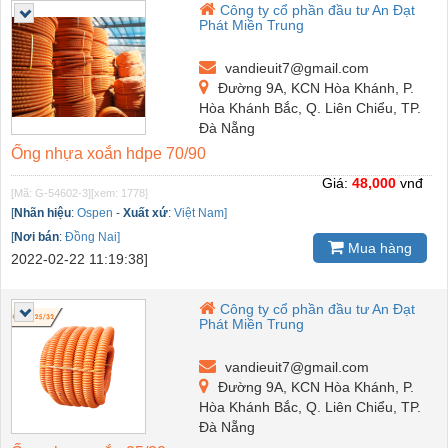
Công ty cổ phần đầu tư An Đạt
Phát Miền Trung
vandieuit7@gmail.com
Đường 9A, KCN Hòa Khánh, P.
Hòa Khánh Bắc, Q. Liên Chiểu, TP.
Đà Nẵng
Ống nhựa xoắn hdpe 70/90
Giá:
48,000
vnđ
[Mã: G-54602-3]
[xem: 1778]
[
Nhãn hiệu
:
Ospen
-
Xuất xứ
:
Việt Nam]
[
Nơi bán
:
Đồng Nai]
Mua hàng
2022-02-22 11:19:38]
Công ty cổ phần đầu tư An Đạt
Phát Miền Trung
vandieuit7@gmail.com
Đường 9A, KCN Hòa Khánh, P.
Hòa Khánh Bắc, Q. Liên Chiểu, TP.
Đà Nẵng