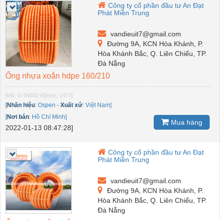
Công ty cổ phần đầu tư An Đạt
Phát Miền Trung
vandieuit7@gmail.com
Đường 9A, KCN Hòa Khánh, P.
Hòa Khánh Bắc, Q. Liên Chiểu, TP.
Đà Nẵng
Ống nhựa xoắn hdpe 160/210
[Mã: G-54602-6]
[xem: 1477]
[
Nhãn hiệu
:
Ospen
-
Xuất xứ
:
Việt Nam]
[
Nơi bán
:
Hồ Chí Minh]
Mua hàng
2022-01-13 08:47:28]
Công ty cổ phần đầu tư An Đạt
Phát Miền Trung
vandieuit7@gmail.com
Đường 9A, KCN Hòa Khánh, P.
Hòa Khánh Bắc, Q. Liên Chiểu, TP.
Đà Nẵng