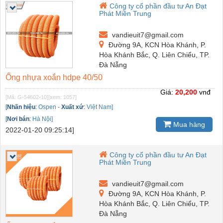
Công ty cổ phần đầu tư An Đạt
Phát Miền Trung
vandieuit7@gmail.com
Đường 9A, KCN Hòa Khánh, P.
Hòa Khánh Bắc, Q. Liên Chiểu, TP.
Đà Nẵng
Ống nhựa xoắn hdpe 40/50
Giá:
20,200
vnđ
[Mã: G-54602-10]
[xem: 1057]
[
Nhãn hiệu
:
Ospen
-
Xuất xứ
:
Việt Nam]
[
Nơi bán
:
Hà Nội]
Mua hàng
2022-01-20 09:25:14]
Công ty cổ phần đầu tư An Đạt
Phát Miền Trung
vandieuit7@gmail.com
Đường 9A, KCN Hòa Khánh, P.
Hòa Khánh Bắc, Q. Liên Chiểu, TP.
Đà Nẵng