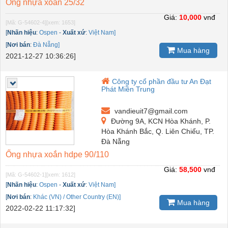
Ống nhựa xoắn 25/32
Giá:
10,000
vnđ
[Mã: G-54602-4]
[xem: 1653]
[
Nhãn hiệu
:
Ospen
-
Xuất xứ
:
Việt Nam]
[
Nơi bán
:
Đà Nẵng]
Mua hàng
2021-12-27 10:36:26]
Công ty cổ phần đầu tư An Đạt
Phát Miền Trung
vandieuit7@gmail.com
Đường 9A, KCN Hòa Khánh, P.
Hòa Khánh Bắc, Q. Liên Chiểu, TP.
Đà Nẵng
Ống nhựa xoắn hdpe 90/110
Giá:
58,500
vnđ
[Mã: G-54602-1]
[xem: 1612]
[
Nhãn hiệu
:
Ospen
-
Xuất xứ
:
Việt Nam]
[
Nơi bán
:
Khác (VN) / Other Country (EN)]
Mua hàng
2022-02-22 11:17:32]