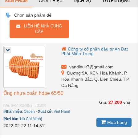
SẢN PHẨM
GIỚI THIỆU
DỊCH VỤ
TUYỂN DỤNG
Chọn sản phẩm để
LIÊN HỆ NHÀ CUNG
CẤP
Công ty cổ phần đầu tư An Đạt
Phát Miền Trung
vandieuit7@gmail.com
Đường 9A, KCN Hòa Khánh, P.
Hòa Khánh Bắc, Q. Liên Chiểu, TP.
Đà Nẵng
Ống nhựa xoắn hdpe 65/50
Giá:
27,200
vnđ
[Mã: G-54602-5]
[xem: 2108]
[
Nhãn hiệu
:
Ospen
-
Xuất xứ
:
Việt Nam]
[
Nơi bán
:
Hồ Chí Minh]
Mua hàng
2022-02-22 11:14:51]