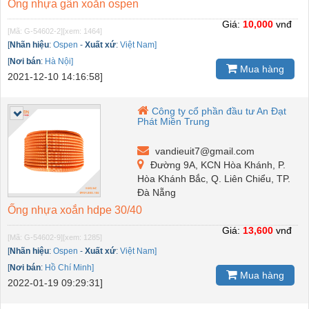
Ống nhựa gân xoắn ospen
Giá:
10,000
vnđ
[Mã: G-54602-2]
[xem: 1464]
[
Nhãn hiệu
:
Ospen
-
Xuất xứ
:
Việt Nam]
[
Nơi bán
:
Hà Nội]
Mua hàng
2021-12-10 14:16:58]
Công ty cổ phần đầu tư An Đạt
Phát Miền Trung
vandieuit7@gmail.com
Đường 9A, KCN Hòa Khánh, P.
Hòa Khánh Bắc, Q. Liên Chiểu, TP.
Đà Nẵng
Ống nhựa xoắn hdpe 30/40
Giá:
13,600
vnđ
[Mã: G-54602-9]
[xem: 1285]
[
Nhãn hiệu
:
Ospen
-
Xuất xứ
:
Việt Nam]
[
Nơi bán
:
Hồ Chí Minh]
Mua hàng
2022-01-19 09:29:31]