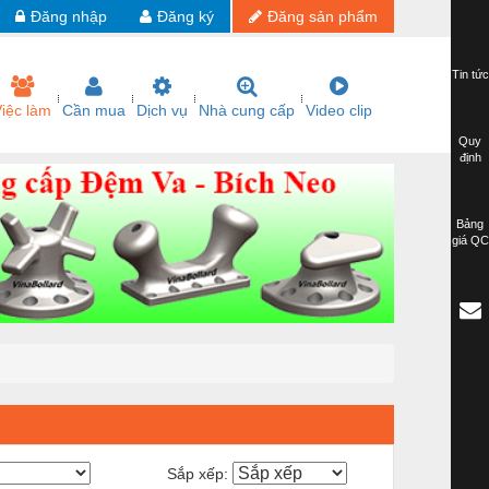
Đăng nhập
Đăng ký
Đăng sản phẩm
Tin tức
iệc làm
Cần mua
Dịch vụ
Nhà cung cấp
Video clip
Quy
định
Bảng
giá QC
Sắp xếp: