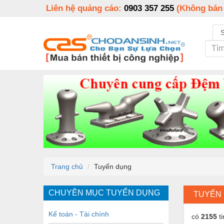
Liên hệ quảng cáo:
0903 357 255
(Không bán
Trang chủ
Tuyển dụng
CHUYÊN MỤC TUYỂN DỤNG
TUYỂN
Kế toán - Tài chính
có
2155
ti