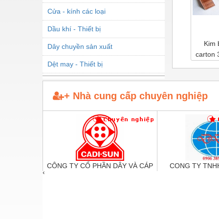
Cửa - kính các loại
Dầu khí - Thiết bị
Máy hàn miệng bao
CÁP ĐIỀU KHIỂN
Kim 
Dây chuyền sản xuất
liên tục túi nằm
carton 
Dệt may - Thiết bị
nghiêng.
giá r
Dầu mỡ công nghiệp
+ Nhà cung cấp chuyên nghiệp
Dịch vụ - Thi công
Điện công nghiệp
Điện gia dụng
Điện Lạnh
ƯƠNG MẠI
CÔNG TY CỔ PHẦN DÂY VÀ CÁP
CONG TY TNHH
Đóng tàu Thiết bị
‹
T NAM
ĐIỆN THƯỢNG ĐÌNH
DONG T
Đúc chính xác Thiết bị
Dụng cụ cầm tay