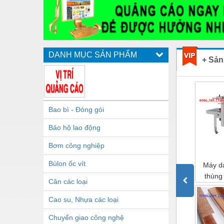
DANH MỤC SẢN PHẨM
+ Sản
Bao bì - Đóng gói
Bảo hộ lao động
Bơm công nghiệp
Bùlon ốc vít
hùng
Máy đai niềng thùng
Máy quấn màng
Máy d
 Đài
AS-50H Wellpack
Pallet tự động WP-55
thùng
Cân các loại
xuất xứ Đài Loan
5050RL
Cao su, Nhựa các loại
Chuyển giao công nghệ