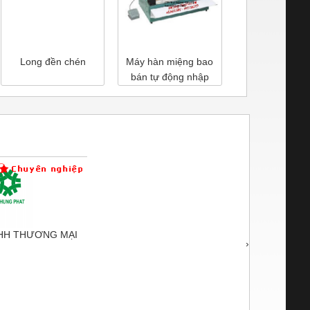
Long đền chén
Máy hàn miệng bao
DÂY ĐIỆN D
bán tự động nhập
DỤNG
khẩu Taiwan
HH THƯƠNG MẠI
CÔNG TY
›
 THUẬT ĐIỆN CƠ
DỊCH VỤ
IA...