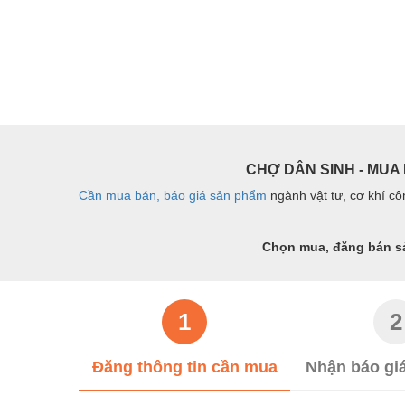
Thiết bị công nghiệp
Thiết bị công trình
Thiết bị điện
Thiết bị giáo dục
Thiết bị khác
CHỢ DÂN SINH - MUA 
Thiết bị làm sạch
Cần mua bán, báo giá sản phẩm
ngành vật tư, cơ khí cô
Thiết bị sơn - Sơn
Thiết bị nhà bếp
Chọn mua, đăng bán sản
Thiết bị nhiệt
Thiêt bị PCCC
1
2
Thiết bị truyền động
Đăng thông tin cần mua
Nhận báo giá
Thiết bị văn phòng
Thiết bị viễn thông