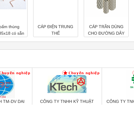
bấm thùng
CÁP ĐIỆN TRUNG
CÁP TRẦN DÙNG
35x18 có sẵn
THẾ
CHO ĐƯỜNG DÂY
ẻ toàn quốc
TẢI ĐIỆN TRÊN
KHÔNG
 TM-DV DAI
CÔNG TY TNHH KỸ THUẬT
CÔNG TY TN
HANH
KTECH VIỆT NAM
DỊCH VỤ KỸ
G