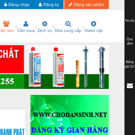
Đăng nhập
Đăng ký
Đăng sản phẩm
Tin tức
iệc làm
Cần mua
Dịch vụ
Nhà cung cấp
Video clip
Quy
định
Bảng
giá QC