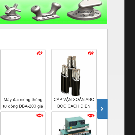
Máy đai niềng thùng
CÁP VẶN XOẮN ABC
Máy hàn miệng
tự động DBA-200 giá
BỌC CÁCH ĐIỆN
liên tục WP-1
tốt
XLPE
chính hãng giá