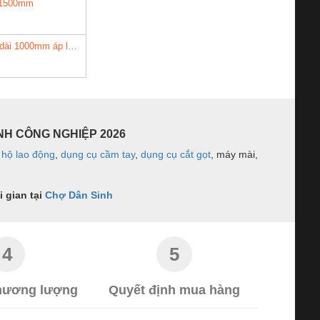
i 1500mm
Ống mềm nối đầu phun sprinkler dài 1000mm áp lực 14kg/cm2, UL/FM
ÀNH CÔNG NGHIỆP 2026
 hộ lao động
,
dụng cụ cầm tay
,
dụng cụ cắt gọt
, máy mài,
 gian tại
Chợ Dân Sinh
4
5
thương lượng
Quyết định mua hàng