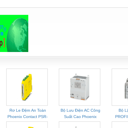
Rơ Le Đệm An Toàn
Bộ Lưu Điện AC Công
Bộ L
Phoenix Contact PSR-
Suất Cao Phoenix
PROFI
PC20-1NO-1NC-24DC-
Contact QUINT-HP-
Conta