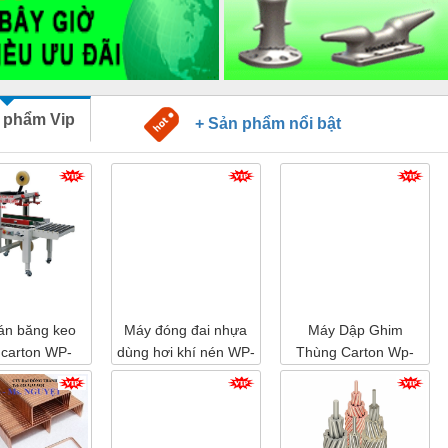
 phẩm Vip
+ Sản phẩm nổi bật
án băng keo
Máy đóng đai nhựa
Máy Dập Ghim
 carton WP-
dùng hơi khí nén WP-
Thùng Carton Wp-
 chính hãng
20
1200 Chính Hãng Đài
Loan