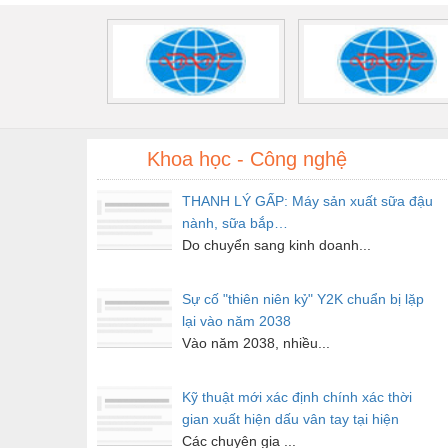
Thủy lực-Thiết bị
Thủy sản - Trang thiết bị
Tự động hoá
Van - Co các loại
Khoa học - Công nghệ
Vật liệu mài mòn
THANH LÝ GẤP: Máy sản xuất sữa đậu
Vật liệu xây dựng
nành, sữa bắp…
Do chuyển sang kinh doanh...
Vòng bi - Bạc đạn
Xe hơi - Phụ tùng
Sự cố "thiên niên kỷ" Y2K chuẩn bị lặp
Xe máy - Phụ tùng
lại vào năm 2038
Vào năm 2038, nhiều...
Xe tải - phụ tùng
Y khoa - Trang thiết bị
Kỹ thuật mới xác định chính xác thời
gian xuất hiện dấu vân tay tại hiện
trường hứa hẹn phá án nhanh
Các chuyên gia ...