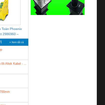
BUS/12MB -
24UC/ESL4/3X1/1X2/B
708863
n Toàn Phoenix
Bộ giám sát chuỗi tấm
Bộ giám sát dòng đi
ct 2986960 –
pin TRANSCLINIC 16I+
chuỗi TRANSCLINI
SR-SCP-
1K5 H (2502520000)
16I+ (2008130000
I
» Xem tất cả
FSP/2X1/1X2
ệp
Cáp điều khiển chống nhiễu nhiều lõi Altek Kabel - Giá tốt tại Hà Nội
i 700mm