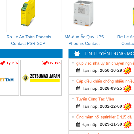
SP - 2700578
UPS/230AC/2.5KVA/PT
PROFI
- 1136815
2
Rơ Le An Toàn Phoenix
Mô-đun Ắc Quy UPS
Rơ Le A
Contact PSR-SCP-
Phoenix Contact
Conta
24UC/ESL4/3X1/1X2/B
QUINT-HP-
P
TIN TUYỂN DỤNG MỚ
- 2981059
BAT/PB/48DC/7.0AH/PT
24DC/
- 1133819
giup viec nha uy tín chuyên nghi
Hạn nộp:
2050-10-29
Hạn nộp:
2026-09-25
Tuyển Cộng Tác Viên
Hạn nộp:
2032-12-09
Ống mềm nối sprinkler DN15 dà
Hạn nộp:
2029-11-30