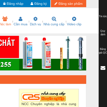
Đăng nhập
Đăng ký
Đăng sản phẩm
Tin tức
iệc làm
Cần mua
Dịch vụ
Nhà cung cấp
Video clip
Quy
định
Bảng
giá QC
NCC Chuyên nghiệp là nhà cung