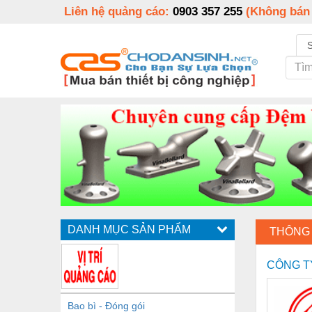
Liên hệ quảng cáo:
0903 357 255
(Không bán
DANH MỤC SẢN PHẨM
THÔNG 
CÔNG T
Bao bì - Đóng gói