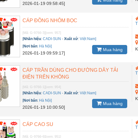
2026-01-19 09:58:45]
CÁP ĐỒNG NHÔM BỌC
[Mã: G-9766-3]
[xem: 957]
[
Nhãn hiệu
:
CADI-SUN
-
Xuất xứ
:
Việt Nam]
[
Nơi bán
:
Hà Nội]
K
Mua hàng
2026-01-19 09:59:17]
CÁP TRẦN DÙNG CHO ĐƯỜNG DÂY TẢI
ĐIỆN TRÊN KHÔNG
[Mã: G-9766-1]
[xem: 954]
[
Nhãn hiệu
:
CADI-SUN
-
Xuất xứ
:
Việt Nam]
K
[
Nơi bán
:
Hà Nội]
Mua hàng
2026-01-19 10:00:50]
CÁP CAO SU
[Mã: G-9766-6]
[xem: 951]