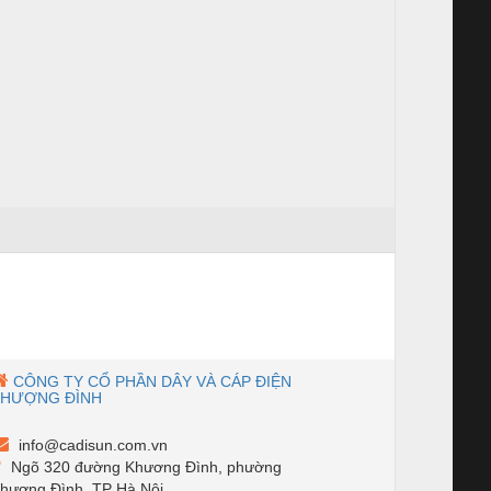
CÔNG TY CỔ PHẦN DÂY VÀ CÁP ĐIỆN
THƯỢNG ĐÌNH
info@cadisun.com.vn
Ngõ 320 đường Khương Đình, phường
hương Đình, TP Hà Nội