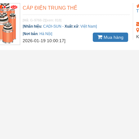
CÁP ĐIỆN TRUNG THẾ
[Mã: G-9766-2]
[xem: 818]
[
Nhãn hiệu
:
CADI-SUN
-
Xuất xứ
:
Việt Nam]
[
Nơi bán
:
Hà Nội]
K
Mua hàng
2026-01-19 10:00:17]