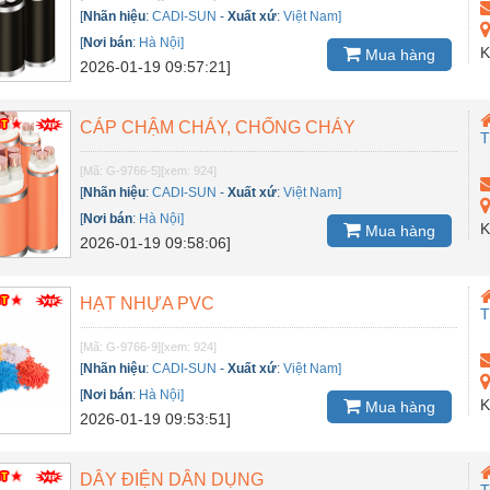
[
Nhãn hiệu
:
CADI-SUN
-
Xuất xứ
:
Việt Nam]
[
Nơi bán
:
Hà Nội]
K
Mua hàng
2026-01-19 09:57:21]
CÁP CHẬM CHÁY, CHỐNG CHÁY
[Mã: G-9766-5]
[xem: 924]
[
Nhãn hiệu
:
CADI-SUN
-
Xuất xứ
:
Việt Nam]
[
Nơi bán
:
Hà Nội]
K
Mua hàng
2026-01-19 09:58:06]
HẠT NHỰA PVC
[Mã: G-9766-9]
[xem: 924]
[
Nhãn hiệu
:
CADI-SUN
-
Xuất xứ
:
Việt Nam]
[
Nơi bán
:
Hà Nội]
K
Mua hàng
2026-01-19 09:53:51]
DÂY ĐIỆN DÂN DỤNG