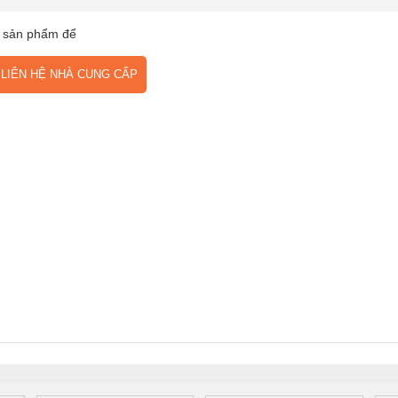
 sản phẩm để
IÊN HỆ NHÀ CUNG CẤP