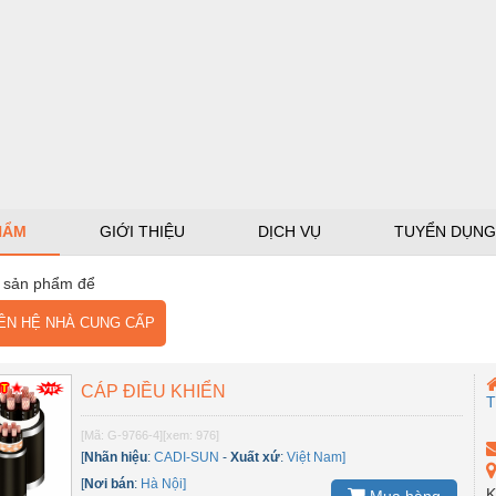
HẨM
GIỚI THIỆU
DỊCH VỤ
TUYỂN DỤNG
 sản phẩm để
N HỆ NHÀ CUNG CẤP
CÁP ĐIỀU KHIỂN
[Mã: G-9766-4]
[xem: 976]
[
Nhãn hiệu
:
CADI-SUN
-
Xuất xứ
:
Việt Nam]
[
Nơi bán
:
Hà Nội]
K
Mua hàng