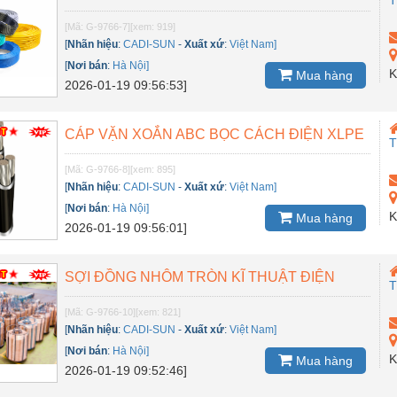
[Mã: G-9766-7]
[xem: 919]
[
Nhãn hiệu
:
CADI-SUN
-
Xuất xứ
:
Việt Nam]
[
Nơi bán
:
Hà Nội]
K
Mua hàng
2026-01-19 09:56:53]
CÁP VẶN XOẮN ABC BỌC CÁCH ĐIỆN XLPE
[Mã: G-9766-8]
[xem: 895]
[
Nhãn hiệu
:
CADI-SUN
-
Xuất xứ
:
Việt Nam]
[
Nơi bán
:
Hà Nội]
K
Mua hàng
2026-01-19 09:56:01]
SỢI ĐỒNG NHÔM TRÒN KĨ THUẬT ĐIỆN
[Mã: G-9766-10]
[xem: 821]
[
Nhãn hiệu
:
CADI-SUN
-
Xuất xứ
:
Việt Nam]
[
Nơi bán
:
Hà Nội]
K
Mua hàng
2026-01-19 09:52:46]