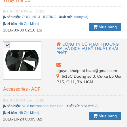
THay Thế Coil
[Mã: G-33289-30]
[xem: 1522]
[
Nhãn hiệu
:
COOLING & HEATING
-
Xuất xứ
:
Malaysia]
[
Nơi bán
:
Hồ Chí Minh]
Mua hàng
2016-09-30 02:16:15]
CÔNG TY CỔ PHẦN THƯƠNG
MẠI VÀ DỊCH VỤ KỸ THUẬT KHẢI
PHÁT
nguyet.khaiphat.hvac@gmail.com
6/15C Đường số 3, Cư xá Lữ Gia,
P.15, Q.11, Tp. HCM
Accessories - ADF
[Mã: G-33289-34]
[xem: 1519]
[
Nhãn hiệu
:
ACM International Sdn Bhd
-
Xuất xứ
:
MALAYSIA]
[
Nơi bán
:
Hồ Chí Minh]
Mua hàng
2016-10-24 09:05:02]