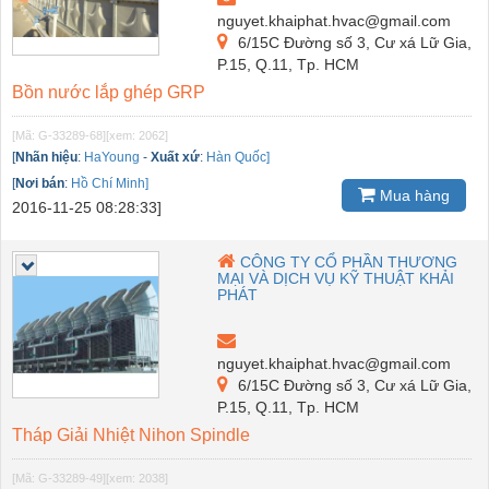
nguyet.khaiphat.hvac@gmail.com
6/15C Đường số 3, Cư xá Lữ Gia,
P.15, Q.11, Tp. HCM
Bồn nước lắp ghép GRP
[Mã: G-33289-68]
[xem: 2062]
[
Nhãn hiệu
:
HaYoung
-
Xuất xứ
:
Hàn Quốc]
[
Nơi bán
:
Hồ Chí Minh]
Mua hàng
2016-11-25 08:28:33]
CÔNG TY CỔ PHẦN THƯƠNG
MẠI VÀ DỊCH VỤ KỸ THUẬT KHẢI
PHÁT
nguyet.khaiphat.hvac@gmail.com
6/15C Đường số 3, Cư xá Lữ Gia,
P.15, Q.11, Tp. HCM
Tháp Giải Nhiệt Nihon Spindle
[Mã: G-33289-49]
[xem: 2038]