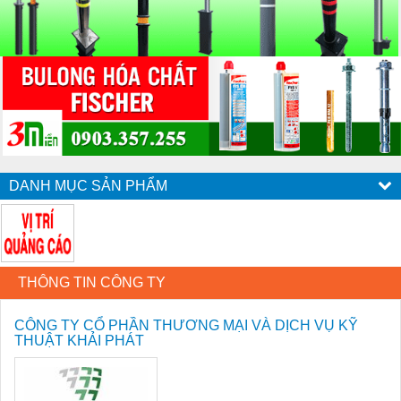
DANH MỤC SẢN PHẨM
THÔNG TIN CÔNG TY
CÔNG TY CỔ PHẦN THƯƠNG MẠI VÀ DỊCH VỤ KỸ
THUẬT KHẢI PHÁT