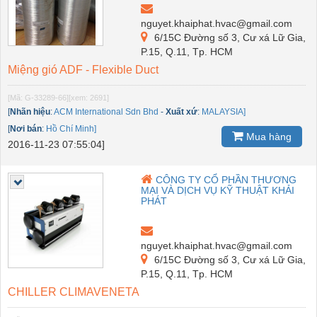
nguyet.khaiphat.hvac@gmail.com
6/15C Đường số 3, Cư xá Lữ Gia,
P.15, Q.11, Tp. HCM
Miệng gió ADF - Flexible Duct
[Mã: G-33289-66]
[xem: 2691]
[
Nhãn hiệu
:
ACM International Sdn Bhd
-
Xuất xứ
:
MALAYSIA]
[
Nơi bán
:
Hồ Chí Minh]
Mua hàng
2016-11-23 07:55:04]
CÔNG TY CỔ PHẦN THƯƠNG
MẠI VÀ DỊCH VỤ KỸ THUẬT KHẢI
PHÁT
nguyet.khaiphat.hvac@gmail.com
6/15C Đường số 3, Cư xá Lữ Gia,
P.15, Q.11, Tp. HCM
CHILLER CLIMAVENETA