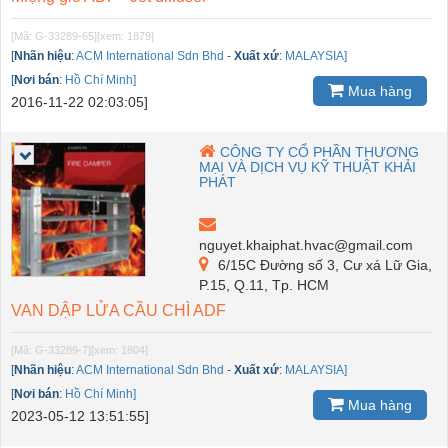
[Mã: G-33289-65]
[xem: 1879]
[
Nhãn hiệu
:
ACM International Sdn Bhd
-
Xuất xứ
:
MALAYSIA]
[
Nơi bán
:
Hồ Chí Minh]
Mua hàng
2016-11-22 02:03:05]
CÔNG TY CỔ PHẦN THƯƠNG
MẠI VÀ DỊCH VỤ KỸ THUẬT KHẢI
PHÁT
nguyet.khaiphat.hvac@gmail.com
6/15C Đường số 3, Cư xá Lữ Gia,
P.15, Q.11, Tp. HCM
VAN DẬP LỬA CẦU CHÌ ADF
[Mã: G-33289-7]
[xem: 1804]
[
Nhãn hiệu
:
ACM International Sdn Bhd
-
Xuất xứ
:
MALAYSIA]
[
Nơi bán
:
Hồ Chí Minh]
Mua hàng
2023-05-12 13:51:55]