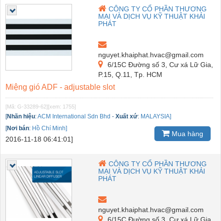
CÔNG TY CỔ PHẦN THƯƠNG
MẠI VÀ DỊCH VỤ KỸ THUẬT KHẢI
PHÁT
nguyet.khaiphat.hvac@gmail.com
6/15C Đường số 3, Cư xá Lữ Gia,
P.15, Q.11, Tp. HCM
Miệng gió ADF - adjustable slot
[Mã: G-33289-62]
[xem: 1755]
[
Nhãn hiệu
:
ACM International Sdn Bhd
-
Xuất xứ
:
MALAYSIA]
[
Nơi bán
:
Hồ Chí Minh]
Mua hàng
2016-11-18 06:41:01]
CÔNG TY CỔ PHẦN THƯƠNG
MẠI VÀ DỊCH VỤ KỸ THUẬT KHẢI
PHÁT
nguyet.khaiphat.hvac@gmail.com
6/15C Đường số 3, Cư xá Lữ Gia,