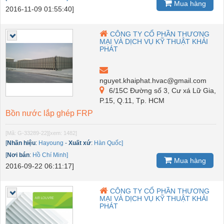
Mua hàng
2016-11-09 01:55:40]
CÔNG TY CỔ PHẦN THƯƠNG
MẠI VÀ DỊCH VỤ KỸ THUẬT KHẢI
PHÁT
nguyet.khaiphat.hvac@gmail.com
6/15C Đường số 3, Cư xá Lữ Gia,
P.15, Q.11, Tp. HCM
Bồn nước lắp ghép FRP
[Mã: G-33289-22]
[xem: 1482]
[
Nhãn hiệu
:
Hayoung
-
Xuất xứ
:
Hàn Quốc]
[
Nơi bán
:
Hồ Chí Minh]
Mua hàng
2016-09-22 06:11:17]
CÔNG TY CỔ PHẦN THƯƠNG
MẠI VÀ DỊCH VỤ KỸ THUẬT KHẢI
PHÁT