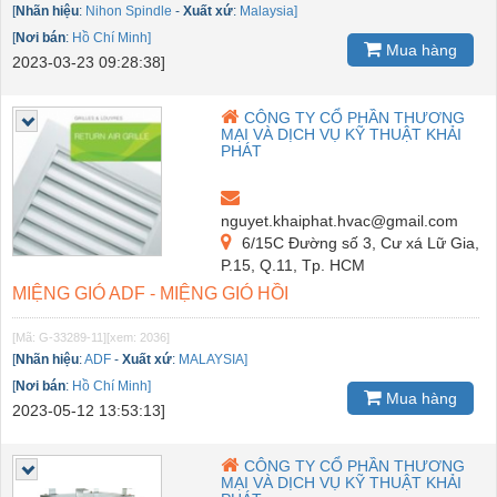
[
Nhãn hiệu
:
Nihon Spindle
-
Xuất xứ
:
Malaysia]
[
Nơi bán
:
Hồ Chí Minh]
Mua hàng
2023-03-23 09:28:38]
CÔNG TY CỔ PHẦN THƯƠNG
MẠI VÀ DỊCH VỤ KỸ THUẬT KHẢI
PHÁT
nguyet.khaiphat.hvac@gmail.com
6/15C Đường số 3, Cư xá Lữ Gia,
P.15, Q.11, Tp. HCM
MIỆNG GIÓ ADF - MIỆNG GIÓ HỒI
[Mã: G-33289-11]
[xem: 2036]
[
Nhãn hiệu
:
ADF
-
Xuất xứ
:
MALAYSIA]
[
Nơi bán
:
Hồ Chí Minh]
Mua hàng
2023-05-12 13:53:13]
CÔNG TY CỔ PHẦN THƯƠNG
MẠI VÀ DỊCH VỤ KỸ THUẬT KHẢI