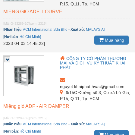
P.15, Q.11, Tp. HCM
MIỆNG GIÓ ADF- LOURVE
[Mã: G-33289-10]
[xem: 2319]
[
Nhãn hiệu
:
ACM International Sdn Bhd
-
Xuất xứ
:
MALAYSIA]
[
Nơi bán
:
Hồ Chí Minh]
Mua hàng
2023-04-03 14:45:22]
CÔNG TY CỔ PHẦN THƯƠNG
MẠI VÀ DỊCH VỤ KỸ THUẬT KHẢI
PHÁT
nguyet.khaiphat.hvac@gmail.com
6/15C Đường số 3, Cư xá Lữ Gia,
P.15, Q.11, Tp. HCM
Miệng gió ADF - AIR DAMPER
[Mã: G-33289-69]
[xem: 2215]
[
Nhãn hiệu
:
ACM International Sdn Bhd
-
Xuất xứ
:
MALAYSIA]
[
Nơi bán
:
Hồ Chí Minh]
Mua hàng