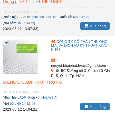
Miệng gió ADF - JET DIFFUSER
[Mã: G-33289-6]
[xem: 4455]
[
Nhãn hiệu
:
ACM International Sdn Bhd
-
Xuất xứ
:
MALAYSIA]
[
Nơi bán
:
Hồ Chí Minh]
Mua hàng
2023-05-12 13:47:33]
CÔNG TY CỔ PHẦN THƯƠNG
MẠI VÀ DỊCH VỤ KỸ THUẬT KHẢI
PHÁT
nguyet.khaiphat.hvac@gmail.com
6/15C Đường số 3, Cư xá Lữ Gia,
P.15, Q.11, Tp. HCM
MIỆNG GIÓ ADF - SỌT TRỨNG
[Mã: G-33289-12]
[xem: 3593]
[
Nhãn hiệu
:
ADF
-
Xuất xứ
:
MALAYSIA]
[
Nơi bán
:
Hồ Chí Minh]
Mua hàng
2023-05-12 14:04:21]