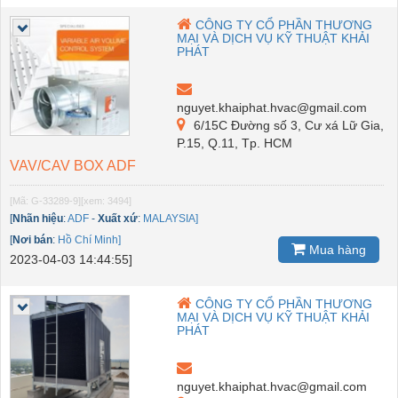
CÔNG TY CỔ PHẦN THƯƠNG
MẠI VÀ DỊCH VỤ KỸ THUẬT KHẢI
PHÁT
nguyet.khaiphat.hvac@gmail.com
6/15C Đường số 3, Cư xá Lữ Gia,
P.15, Q.11, Tp. HCM
VAV/CAV BOX ADF
[Mã: G-33289-9]
[xem: 3494]
[
Nhãn hiệu
:
ADF
-
Xuất xứ
:
MALAYSIA]
[
Nơi bán
:
Hồ Chí Minh]
Mua hàng
2023-04-03 14:44:55]
CÔNG TY CỔ PHẦN THƯƠNG
MẠI VÀ DỊCH VỤ KỸ THUẬT KHẢI
PHÁT
nguyet.khaiphat.hvac@gmail.com