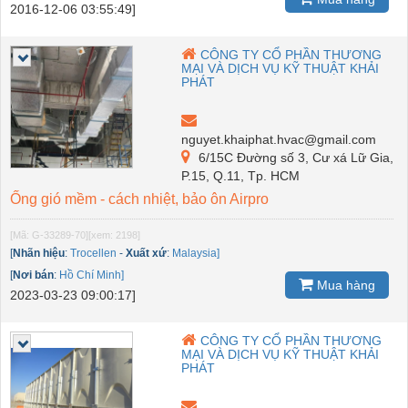
2016-12-06 03:55:49]
CÔNG TY CỔ PHẦN THƯƠNG
MẠI VÀ DỊCH VỤ KỸ THUẬT KHẢI
PHÁT
nguyet.khaiphat.hvac@gmail.com
6/15C Đường số 3, Cư xá Lữ Gia,
P.15, Q.11, Tp. HCM
Ống gió mềm - cách nhiệt, bảo ôn Airpro
[Mã: G-33289-70]
[xem: 2198]
[
Nhãn hiệu
:
Trocellen
-
Xuất xứ
:
Malaysia]
[
Nơi bán
:
Hồ Chí Minh]
Mua hàng
2023-03-23 09:00:17]
CÔNG TY CỔ PHẦN THƯƠNG
MẠI VÀ DỊCH VỤ KỸ THUẬT KHẢI
PHÁT