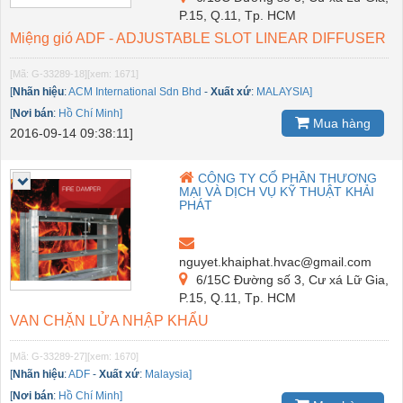
P.15, Q.11, Tp. HCM
Miệng gió ADF - ADJUSTABLE SLOT LINEAR DIFFUSER
[Mã: G-33289-18]
[xem: 1671]
[
Nhãn hiệu
:
ACM International Sdn Bhd
-
Xuất xứ
:
MALAYSIA]
[
Nơi bán
:
Hồ Chí Minh]
Mua hàng
2016-09-14 09:38:11]
CÔNG TY CỔ PHẦN THƯƠNG
MẠI VÀ DỊCH VỤ KỸ THUẬT KHẢI
PHÁT
nguyet.khaiphat.hvac@gmail.com
6/15C Đường số 3, Cư xá Lữ Gia,
P.15, Q.11, Tp. HCM
VAN CHẶN LỬA NHẬP KHẨU
[Mã: G-33289-27]
[xem: 1670]
[
Nhãn hiệu
:
ADF
-
Xuất xứ
:
Malaysia]
[
Nơi bán
:
Hồ Chí Minh]