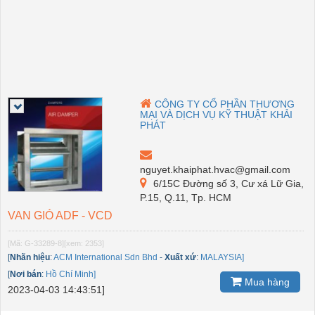
CÔNG TY CỔ PHẦN THƯƠNG
MẠI VÀ DỊCH VỤ KỸ THUẬT KHẢI
PHÁT
nguyet.khaiphat.hvac@gmail.com
6/15C Đường số 3, Cư xá Lữ Gia,
P.15, Q.11, Tp. HCM
VAN GIÓ ADF - VCD
[Mã: G-33289-8]
[xem: 2353]
[
Nhãn hiệu
:
ACM International Sdn Bhd
-
Xuất xứ
:
MALAYSIA]
[
Nơi bán
:
Hồ Chí Minh]
Mua hàng
2023-04-03 14:43:51]