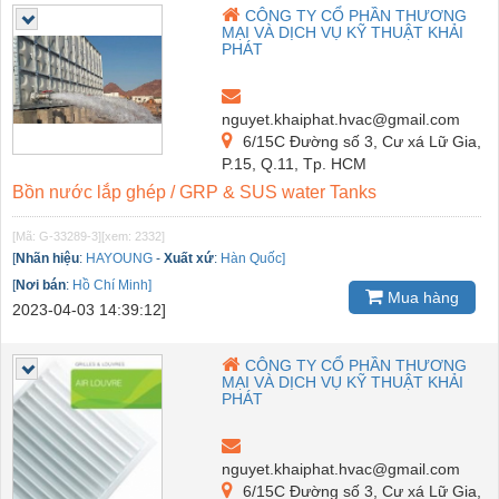
CÔNG TY CỔ PHẦN THƯƠNG
MẠI VÀ DỊCH VỤ KỸ THUẬT KHẢI
PHÁT
nguyet.khaiphat.hvac@gmail.com
6/15C Đường số 3, Cư xá Lữ Gia,
P.15, Q.11, Tp. HCM
Bồn nước lắp ghép / GRP & SUS water Tanks
[Mã: G-33289-3]
[xem: 2332]
[
Nhãn hiệu
:
HAYOUNG
-
Xuất xứ
:
Hàn Quốc]
[
Nơi bán
:
Hồ Chí Minh]
Mua hàng
2023-04-03 14:39:12]
CÔNG TY CỔ PHẦN THƯƠNG
MẠI VÀ DỊCH VỤ KỸ THUẬT KHẢI
PHÁT
nguyet.khaiphat.hvac@gmail.com
6/15C Đường số 3, Cư xá Lữ Gia,