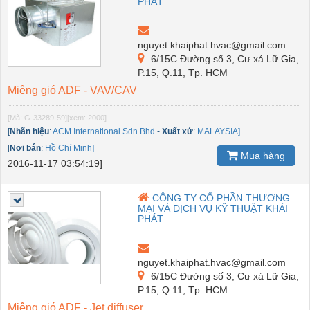
PHÁT
nguyet.khaiphat.hvac@gmail.com
6/15C Đường số 3, Cư xá Lữ Gia,
P.15, Q.11, Tp. HCM
Miệng gió ADF - VAV/CAV
[Mã: G-33289-59]
[xem: 2000]
[
Nhãn hiệu
:
ACM International Sdn Bhd
-
Xuất xứ
:
MALAYSIA]
[
Nơi bán
:
Hồ Chí Minh]
Mua hàng
2016-11-17 03:54:19]
CÔNG TY CỔ PHẦN THƯƠNG
MẠI VÀ DỊCH VỤ KỸ THUẬT KHẢI
PHÁT
nguyet.khaiphat.hvac@gmail.com
6/15C Đường số 3, Cư xá Lữ Gia,
P.15, Q.11, Tp. HCM
Miệng gió ADF - Jet diffuser