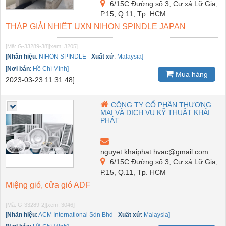
6/15C Đường số 3, Cư xá Lữ Gia,
P.15, Q.11, Tp. HCM
THÁP GIẢI NHIỆT UXN NIHON SPINDLE JAPAN
[Mã: G-33289-38]
[xem: 3205]
[
Nhãn hiệu
:
NIHON SPINDLE
-
Xuất xứ
:
Malaysia]
[
Nơi bán
:
Hồ Chí Minh]
Mua hàng
2023-03-23 11:31:48]
CÔNG TY CỔ PHẦN THƯƠNG
MẠI VÀ DỊCH VỤ KỸ THUẬT KHẢI
PHÁT
nguyet.khaiphat.hvac@gmail.com
6/15C Đường số 3, Cư xá Lữ Gia,
P.15, Q.11, Tp. HCM
Miệng gió, cửa gió ADF
[Mã: G-33289-2]
[xem: 3046]
[
Nhãn hiệu
:
ACM International Sdn Bhd
-
Xuất xứ
:
Malaysia]