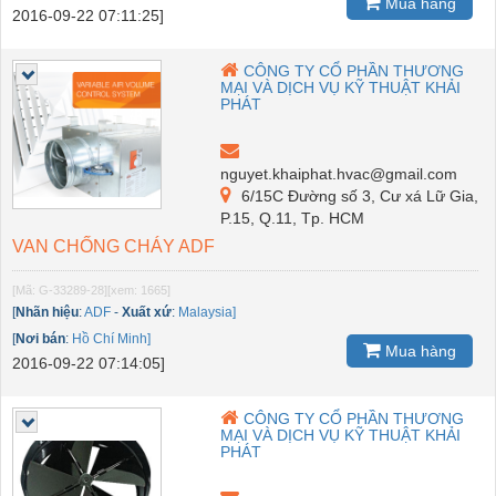
Mua hàng
2016-09-22 07:11:25]
CÔNG TY CỔ PHẦN THƯƠNG
MẠI VÀ DỊCH VỤ KỸ THUẬT KHẢI
PHÁT
nguyet.khaiphat.hvac@gmail.com
6/15C Đường số 3, Cư xá Lữ Gia,
P.15, Q.11, Tp. HCM
VAN CHỐNG CHÁY ADF
[Mã: G-33289-28]
[xem: 1665]
[
Nhãn hiệu
:
ADF
-
Xuất xứ
:
Malaysia]
[
Nơi bán
:
Hồ Chí Minh]
Mua hàng
2016-09-22 07:14:05]
CÔNG TY CỔ PHẦN THƯƠNG
MẠI VÀ DỊCH VỤ KỸ THUẬT KHẢI
PHÁT