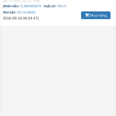
[Mã: G-33289-20]
[xem: 2508]
[
Nhãn hiệu
:
CLIMAVENETA
-
Xuất xứ
:
ITALY]
[
Nơi bán
:
Hồ Chí Minh]
Mua hàng
2016-09-16 06:54:47]