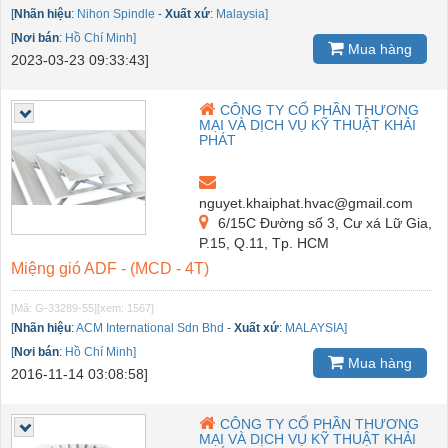
[
Nhãn hiệu
:
Nihon Spindle
-
Xuất xứ
:
Malaysia]
[
Nơi bán
:
Hồ Chí Minh]
Mua hàng
2023-03-23 09:33:43]
CÔNG TY CỔ PHẦN THƯƠNG
MẠI VÀ DỊCH VỤ KỸ THUẬT KHẢI
PHÁT
nguyet.khaiphat.hvac@gmail.com
6/15C Đường số 3, Cư xá Lữ Gia,
P.15, Q.11, Tp. HCM
Miệng gió ADF - (MCD - 4T)
[Mã: G-33289-55]
[xem: 1567]
[
Nhãn hiệu
:
ACM International Sdn Bhd
-
Xuất xứ
:
MALAYSIA]
[
Nơi bán
:
Hồ Chí Minh]
Mua hàng
2016-11-14 03:08:58]
CÔNG TY CỔ PHẦN THƯƠNG
MẠI VÀ DỊCH VỤ KỸ THUẬT KHẢI