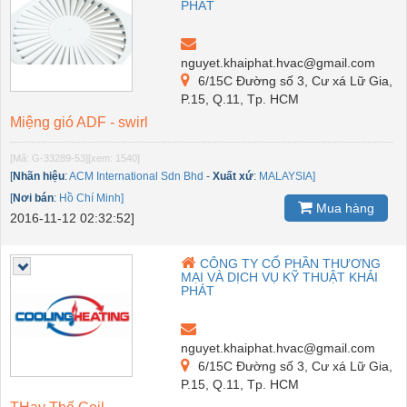
PHÁT
nguyet.khaiphat.hvac@gmail.com
6/15C Đường số 3, Cư xá Lữ Gia,
P.15, Q.11, Tp. HCM
Miệng gió ADF - swirl
[Mã: G-33289-53]
[xem: 1540]
[
Nhãn hiệu
:
ACM International Sdn Bhd
-
Xuất xứ
:
MALAYSIA]
[
Nơi bán
:
Hồ Chí Minh]
Mua hàng
2016-11-12 02:32:52]
CÔNG TY CỔ PHẦN THƯƠNG
MẠI VÀ DỊCH VỤ KỸ THUẬT KHẢI
PHÁT
nguyet.khaiphat.hvac@gmail.com
6/15C Đường số 3, Cư xá Lữ Gia,
P.15, Q.11, Tp. HCM