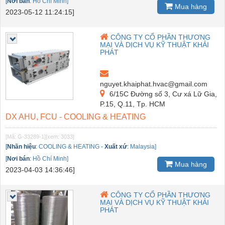
[
Nơi bán
:
Hồ Chí Minh]
Mua hàng
2023-05-12 11:24:15]
CÔNG TY CỔ PHẦN THƯƠNG
MẠI VÀ DỊCH VỤ KỸ THUẬT KHẢI
PHÁT
nguyet.khaiphat.hvac@gmail.com
6/15C Đường số 3, Cư xá Lữ Gia,
P.15, Q.11, Tp. HCM
DX AHU, FCU - COOLING & HEATING
[Mã: G-33289-1]
[xem: 3033]
[
Nhãn hiệu
:
COOLING & HEATING
-
Xuất xứ
:
Malaysia]
[
Nơi bán
:
Hồ Chí Minh]
Mua hàng
2023-04-03 14:36:46]
CÔNG TY CỔ PHẦN THƯƠNG
MẠI VÀ DỊCH VỤ KỸ THUẬT KHẢI
PHÁT