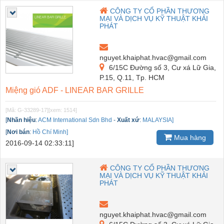
CÔNG TY CỔ PHẦN THƯƠNG
MẠI VÀ DỊCH VỤ KỸ THUẬT KHẢI
PHÁT
nguyet.khaiphat.hvac@gmail.com
6/15C Đường số 3, Cư xá Lữ Gia,
P.15, Q.11, Tp. HCM
Miệng gió ADF - LINEAR BAR GRILLE
[Mã: G-33289-17]
[xem: 1514]
[
Nhãn hiệu
:
ACM International Sdn Bhd
-
Xuất xứ
:
MALAYSIA]
[
Nơi bán
:
Hồ Chí Minh]
Mua hàng
2016-09-14 02:33:11]
CÔNG TY CỔ PHẦN THƯƠNG
MẠI VÀ DỊCH VỤ KỸ THUẬT KHẢI
PHÁT
nguyet.khaiphat.hvac@gmail.com