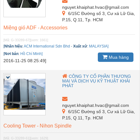
nguyet.khaiphat.hvac@gmail.com
6/15C Đường số 3, Cư xá Lữ Gia,
P.15, Q.11, Tp. HCM
Miệng gió ADF - Accessories
[Mã: G-33289-67]
[xem: 1661]
[
Nhãn hiệu
:
ACM International Sdn Bhd
-
Xuất xứ
:
MALAYSIA]
[
Nơi bán
:
Hồ Chí Minh]
Mua hàng
2016-11-25 08:25:49]
CÔNG TY CỔ PHẦN THƯƠNG
MẠI VÀ DỊCH VỤ KỸ THUẬT KHẢI
PHÁT
nguyet.khaiphat.hvac@gmail.com
6/15C Đường số 3, Cư xá Lữ Gia,
P.15, Q.11, Tp. HCM
Cooling Tower - Nihon Spindle
[Mã: G-33289-61]
[xem: 1629]