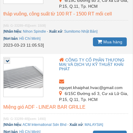
6/15C Đường số 3, Cư xá Lữ Gia,
P.15, Q.11, Tp. HCM
tháp vuông, công suất từ 100 RT - 1500 RT mổi cell
[Mã: G-33289-45]
[xem: 1508]
[
Nhãn hiệu
:
Nihon Spindle
-
Xuất xứ
:
Sumitomo Nhật Bản]
[
Nơi bán
:
Hồ Chí Minh]
Mua hàng
2023-03-23 11:05:53]
CÔNG TY CỔ PHẦN THƯƠNG
MẠI VÀ DỊCH VỤ KỸ THUẬT KHẢI
PHÁT
nguyet.khaiphat.hvac@gmail.com
6/15C Đường số 3, Cư xá Lữ Gia,
P.15, Q.11, Tp. HCM
Miệng gió ADF - LINEAR BAR GRILLE
[Mã: G-33289-48]
[xem: 1490]
[
Nhãn hiệu
:
ACM International Sdn Bhd
-
Xuất xứ
:
MALAYSIA]
[
Nơi bán
:
Hồ Chí Minh]