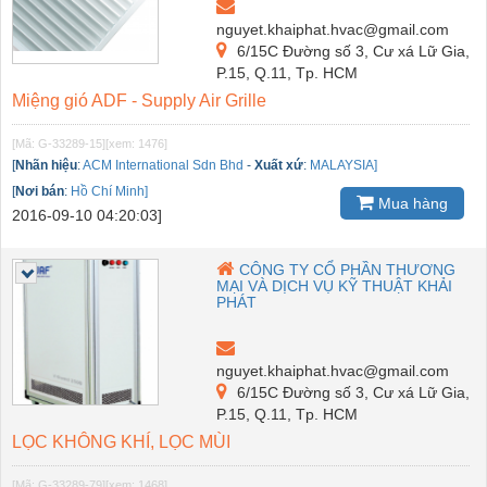
nguyet.khaiphat.hvac@gmail.com
6/15C Đường số 3, Cư xá Lữ Gia,
P.15, Q.11, Tp. HCM
Miệng gió ADF - Supply Air Grille
[Mã: G-33289-15]
[xem: 1476]
[
Nhãn hiệu
:
ACM International Sdn Bhd
-
Xuất xứ
:
MALAYSIA]
[
Nơi bán
:
Hồ Chí Minh]
Mua hàng
2016-09-10 04:20:03]
CÔNG TY CỔ PHẦN THƯƠNG
MẠI VÀ DỊCH VỤ KỸ THUẬT KHẢI
PHÁT
nguyet.khaiphat.hvac@gmail.com
6/15C Đường số 3, Cư xá Lữ Gia,
P.15, Q.11, Tp. HCM
LỌC KHÔNG KHÍ, LỌC MÙI
[Mã: G-33289-79]
[xem: 1468]