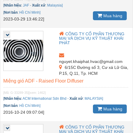
[
Nhãn hiệu
:
JAF
-
Xuất xứ
:
Malaysia]
[
Nơi bán
:
Hồ Chí Minh]
Mua hàng
2023-03-29 13:46:22]
CÔNG TY CỔ PHẦN THƯƠNG
MẠI VÀ DỊCH VỤ KỸ THUẬT KHẢI
PHÁT
nguyet.khaiphat.hvac@gmail.com
6/15C Đường số 3, Cư xá Lữ Gia,
P.15, Q.11, Tp. HCM
Miệng gió ADF - Raised Floor Diffuser
[Mã: G-33289-35]
[xem: 1462]
[
Nhãn hiệu
:
ACM International Sdn Bhd
-
Xuất xứ
:
MALAYSIA]
[
Nơi bán
:
Hồ Chí Minh]
Mua hàng
2016-10-24 09:07:04]
CÔNG TY CỔ PHẦN THƯƠNG
MẠI VÀ DỊCH VỤ KỸ THUẬT KHẢI