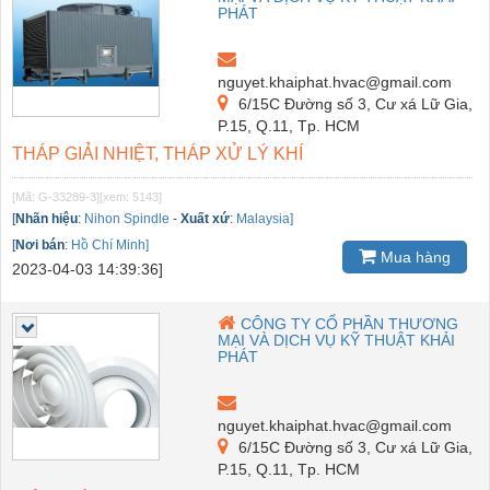
PHÁT
nguyet.khaiphat.hvac@gmail.com
6/15C Đường số 3, Cư xá Lữ Gia,
P.15, Q.11, Tp. HCM
THÁP GIẢI NHIỆT, THÁP XỬ LÝ KHÍ
[Mã: G-33289-3]
[xem: 5143]
[
Nhãn hiệu
:
Nihon Spindle
-
Xuất xứ
:
Malaysia]
[
Nơi bán
:
Hồ Chí Minh]
Mua hàng
2023-04-03 14:39:36]
CÔNG TY CỔ PHẦN THƯƠNG
MẠI VÀ DỊCH VỤ KỸ THUẬT KHẢI
PHÁT
nguyet.khaiphat.hvac@gmail.com
6/15C Đường số 3, Cư xá Lữ Gia,
P.15, Q.11, Tp. HCM