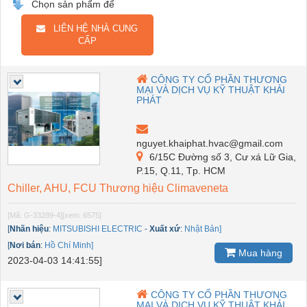
Chọn sản phẩm để
LIÊN HỆ NHÀ CUNG
CẤP
CÔNG TY CỔ PHẦN THƯƠNG
MẠI VÀ DỊCH VỤ KỸ THUẬT KHẢI
PHÁT
nguyet.khaiphat.hvac@gmail.com
6/15C Đường số 3, Cư xá Lữ Gia,
P.15, Q.11, Tp. HCM
Chiller, AHU, FCU Thương hiệu Climaveneta
[Mã: G-33289-4]
[xem: 6575]
[
Nhãn hiệu
:
MITSUBISHI ELECTRIC
-
Xuất xứ
:
Nhật Bản]
[
Nơi bán
:
Hồ Chí Minh]
Mua hàng
2023-04-03 14:41:55]
CÔNG TY CỔ PHẦN THƯƠNG
MẠI VÀ DỊCH VỤ KỸ THUẬT KHẢI