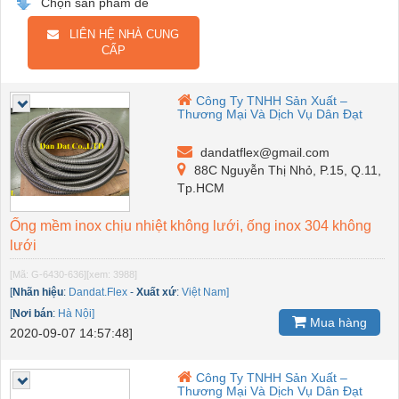
Chọn sản phẩm để
LIÊN HỆ NHÀ CUNG
CẤP
Công Ty TNHH Sản Xuất –
Thương Mại Và Dịch Vụ Dân Đạt
dandatflex@gmail.com
88C Nguyễn Thị Nhỏ, P.15, Q.11,
Tp.HCM
Ống mềm inox chịu nhiệt không lưới, ống inox 304 không
lưới
[Mã: G-6430-636]
[xem: 3988]
[
Nhãn hiệu
:
Dandat.Flex
-
Xuất xứ
:
Việt Nam]
[
Nơi bán
:
Hà Nội]
Mua hàng
2020-09-07 14:57:48]
Công Ty TNHH Sản Xuất –
Thương Mại Và Dịch Vụ Dân Đạt