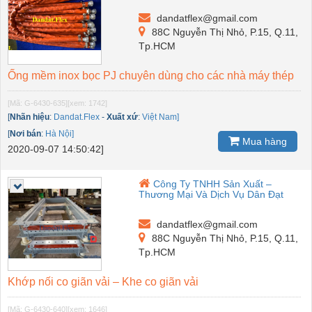
dandatflex@gmail.com
88C Nguyễn Thị Nhỏ, P.15, Q.11,
Tp.HCM
Ống mềm inox bọc PJ chuyên dùng cho các nhà máy thép
[Mã: G-6430-635]
[xem: 1742]
[
Nhãn hiệu
:
Dandat.Flex
-
Xuất xứ
:
Việt Nam]
[
Nơi bán
:
Hà Nội]
Mua hàng
2020-09-07 14:50:42]
Công Ty TNHH Sản Xuất –
Thương Mại Và Dịch Vụ Dân Đạt
dandatflex@gmail.com
88C Nguyễn Thị Nhỏ, P.15, Q.11,
Tp.HCM
Khớp nối co giãn vải – Khe co giãn vải
[Mã: G-6430-640]
[xem: 1646]