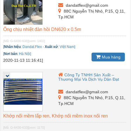
dandatflex@gmail.com
88C Nguyễn Thị Nhỏ, P.15, Q.11,
Tp.HCM
Ống chịu nhiệt đàn hồi DN620 x 0.5m
[Mã: G-6430-638]
[xem: 1402]
[
Nhãn hiệu
:
Dandat.Flex
-
Xuất xứ
:
Việt Nam]
[
Nơi bán
:
Hà Nội]
Mua hàng
2020-11-13 11:16:41]
Công Ty TNHH Sản Xuất –
Thương Mại Và Dịch Vụ Dân Đạt
dandatflex@gmail.com
88C Nguyễn Thị Nhỏ, P.15, Q.11,
Tp.HCM
Khớp nối mềm lắp ren, Khớp nối mềm inox nối ren
[Mã: G-6430-633]
[xem: 1170]