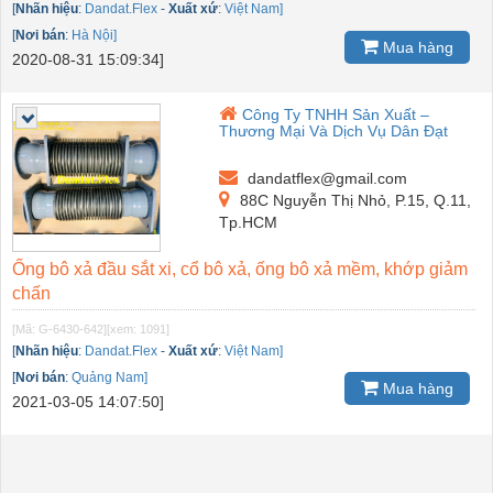
[
Nhãn hiệu
:
Dandat.Flex
-
Xuất xứ
:
Việt Nam]
[
Nơi bán
:
Hà Nội]
Mua hàng
2020-08-31 15:09:34]
Công Ty TNHH Sản Xuất –
Thương Mại Và Dịch Vụ Dân Đạt
dandatflex@gmail.com
88C Nguyễn Thị Nhỏ, P.15, Q.11,
Tp.HCM
Ống bô xả đầu sắt xi, cổ bô xả, ống bô xả mềm, khớp giảm
chấn
[Mã: G-6430-642]
[xem: 1091]
[
Nhãn hiệu
:
Dandat.Flex
-
Xuất xứ
:
Việt Nam]
[
Nơi bán
:
Quảng Nam]
Mua hàng
2021-03-05 14:07:50]