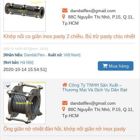
dandatflex@gmail.com
88C Nguyễn Thị Nhỏ, P.15, Q.11,
Tp.HCM
Khớp nối co giãn inox pasty 2 chiều, Bù trừ pasty chịu nhiệt
[Mã: G-6430-637]
[xem: 1910]
[
Nhãn hiệu
:
Dandat.Flex
-
Xuất xứ
:
Việt Nam]
[
Nơi bán
:
Hà Nội]
Mua hàng
2020-10-14 15:54:51]
Công Ty TNHH Sản Xuất –
Thương Mại Và Dịch Vụ Dân Đạt
dandatflex@gmail.com
88C Nguyễn Thị Nhỏ, P.15, Q.11,
Tp.HCM
Ống giãn nở nhiệt đàn hồi, khớp nối giãn nở inox pasty