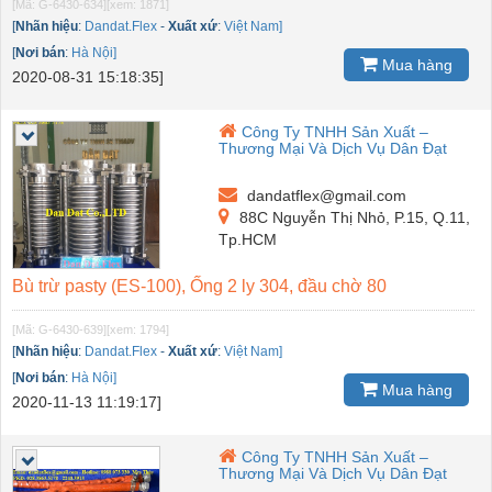
[Mã: G-6430-634]
[xem: 1871]
[
Nhãn hiệu
:
Dandat.Flex
-
Xuất xứ
:
Việt Nam]
[
Nơi bán
:
Hà Nội]
Mua hàng
2020-08-31 15:18:35]
Công Ty TNHH Sản Xuất –
Thương Mại Và Dịch Vụ Dân Đạt
dandatflex@gmail.com
88C Nguyễn Thị Nhỏ, P.15, Q.11,
Tp.HCM
Bù trừ pasty (ES-100), Ống 2 ly 304, đầu chờ 80
[Mã: G-6430-639]
[xem: 1794]
[
Nhãn hiệu
:
Dandat.Flex
-
Xuất xứ
:
Việt Nam]
[
Nơi bán
:
Hà Nội]
Mua hàng
2020-11-13 11:19:17]
Công Ty TNHH Sản Xuất –
Thương Mại Và Dịch Vụ Dân Đạt