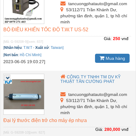
tancuongphatauto@gmail.com
53/112/71 Trần Khánh Dư,
phường tân định, quận 1, tp hồ chí
minh
BỘ ĐIỀU KHIỂN TỐC ĐỘ T.W.T US-52
Giá:
250
vnđ
[Mã: G-59208-9]
[xem: 837]
[
Nhãn hiệu
:
T.W.T
-
Xuất xứ
:
Taiwan]
[
Nơi bán
:
Hồ Chí Minh]
Mua hàng
2023-06-05 19:03:27]
CÔNG TY TNHH TM DV KỸ
THUẬT TÂN CƯỜNG PHÁT
tancuongphatauto@gmail.com
53/112/71 Trần Khánh Dư,
phường tân định, quận 1, tp hồ chí
minh
Đại lý thước điện trở cho máy ép nhựa
Giá:
280,000
vnđ
[Mã: G-59208-10]
[xem: 827]