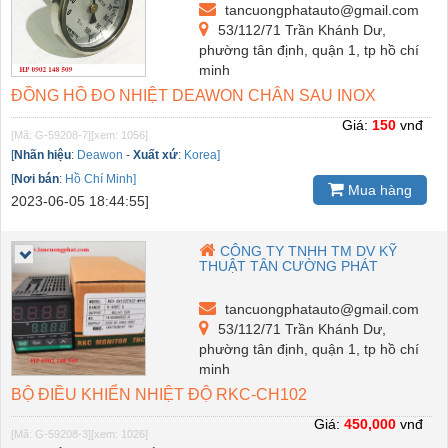
tancuongphatauto@gmail.com
53/112/71 Trần Khánh Dư,
phường tân định, quận 1, tp hồ chí
minh
ĐỒNG HỒ ĐO NHIỆT DEAWON CHÂN SAU INOX
Giá:
150
vnđ
[Mã: G-59208-7]
[xem: 1056]
[
Nhãn hiệu
:
Deawon
-
Xuất xứ
:
Korea]
[
Nơi bán
:
Hồ Chí Minh]
Mua hàng
2023-06-05 18:44:55]
CÔNG TY TNHH TM DV KỸ
THUẬT TÂN CƯỜNG PHÁT
tancuongphatauto@gmail.com
53/112/71 Trần Khánh Dư,
phường tân định, quận 1, tp hồ chí
minh
BỘ ĐIỀU KHIỂN NHIỆT ĐỘ RKC-CH102
Giá:
450,000
vnđ
[Mã: G-59208-3]
[xem: 1026]