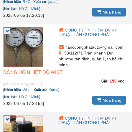
[
Nhãn hiệu
:
RKC
-
Xuất xứ
:
japan]
[
Nơi bán
:
Hồ Chí Minh]
Mua hàng
2023-06-05 17:20:18]
CÔNG TY TNHH TM DV KỸ
THUẬT TÂN CƯỜNG PHÁT
tancuongphatauto@gmail.com
53/112/71 Trần Khánh Dư,
phường tân định, quận 1, tp hồ chí
minh
ĐỒNG HỒ NHIỆT ĐỘ WISE
Giá:
150
vnđ
[Mã: G-59208-5]
[xem: 991]
[
Nhãn hiệu
:
Wise
-
Xuất xứ
:
Korea]
[
Nơi bán
:
Hồ Chí Minh]
Mua hàng
2023-06-05 17:28:53]
CÔNG TY TNHH TM DV KỸ
THUẬT TÂN CƯỜNG PHÁT