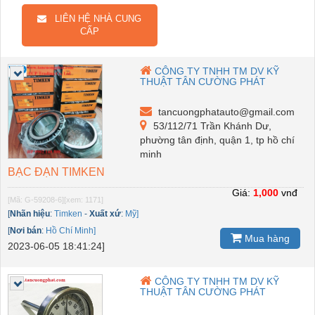
LIÊN HỆ NHÀ CUNG
CẤP
CÔNG TY TNHH TM DV KỸ
THUẬT TÂN CƯỜNG PHÁT
tancuongphatauto@gmail.com
53/112/71 Trần Khánh Dư,
phường tân định, quận 1, tp hồ chí
minh
BẠC ĐẠN TIMKEN
Giá:
1,000
vnđ
[Mã: G-59208-6]
[xem: 1171]
[
Nhãn hiệu
:
Timken
-
Xuất xứ
:
Mỹ]
[
Nơi bán
:
Hồ Chí Minh]
Mua hàng
2023-06-05 18:41:24]
CÔNG TY TNHH TM DV KỸ
THUẬT TÂN CƯỜNG PHÁT