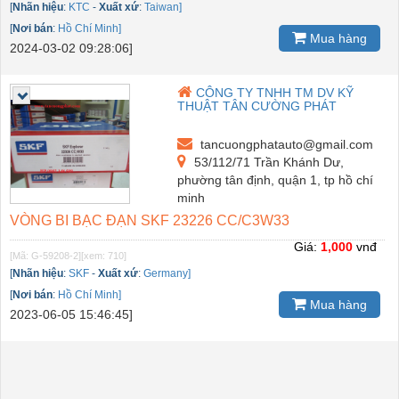
[
Nhãn hiệu
:
KTC
-
Xuất xứ
:
Taiwan]
[
Nơi bán
:
Hồ Chí Minh]
Mua hàng
2024-03-02 09:28:06]
CÔNG TY TNHH TM DV KỸ
THUẬT TÂN CƯỜNG PHÁT
tancuongphatauto@gmail.com
53/112/71 Trần Khánh Dư,
phường tân định, quận 1, tp hồ chí
minh
VÒNG BI BẠC ĐẠN SKF 23226 CC/C3W33
Giá:
1,000
vnđ
[Mã: G-59208-2]
[xem: 710]
[
Nhãn hiệu
:
SKF
-
Xuất xứ
:
Germany]
[
Nơi bán
:
Hồ Chí Minh]
Mua hàng
2023-06-05 15:46:45]