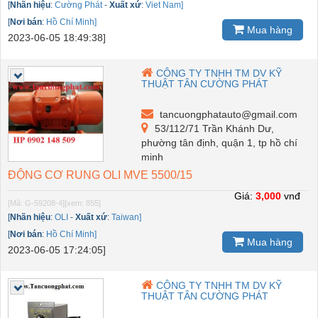
[
Nhãn hiệu
:
Cường Phát
-
Xuất xứ
:
Viet Nam]
[
Nơi bán
:
Hồ Chí Minh]
Mua hàng
2023-06-05 18:49:38]
CÔNG TY TNHH TM DV KỸ
THUẬT TÂN CƯỜNG PHÁT
tancuongphatauto@gmail.com
53/112/71 Trần Khánh Dư,
phường tân định, quận 1, tp hồ chí
minh
ĐỘNG CƠ RUNG OLI MVE 5500/15
Giá:
3,000
vnđ
[Mã: G-59208-4]
[xem: 855]
[
Nhãn hiệu
:
OLI
-
Xuất xứ
:
Taiwan]
[
Nơi bán
:
Hồ Chí Minh]
Mua hàng
2023-06-05 17:24:05]
CÔNG TY TNHH TM DV KỸ
THUẬT TÂN CƯỜNG PHÁT