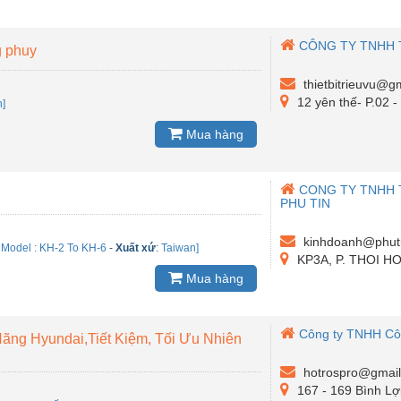
CÔNG TY TNHH T
g phuy
thietbitrieuvu@g
12 yên thế- P.02 -
n]
Mua hàng
CONG TY TNHH 
PHU TIN
kinhdoanh@phut
 Model : KH-2 To KH-6
-
Xuất xứ
:
Taiwan]
KP3A, P. THOI H
Mua hàng
Công ty TNHH Cô
ãng Hyundai,Tiết Kiệm, Tối Ưu Nhiên
hotrospro@gmai
167 - 169 Bình Lợi