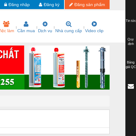
Đăng nhập
Đăng ký
Đăng sản phẩm
Tin tức
iệc làm
Cần mua
Dịch vụ
Nhà cung cấp
Video clip
Quy
định
Bảng
giá QC