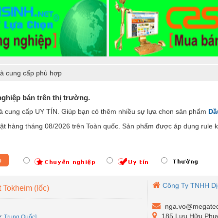
à cung cấp phù hợp
ghiệp bán trên thị trường.
hà cung cấp UY TÍN. Giúp bạn có thêm nhiều sự lựa chon sản phẩm
Dầu
t hàng tháng 08/2026 trên Toàn quốc. Sản phẩm được áp dụng rule ki
p
Công Ty TNHH Dị
Tokheim (lốc)
nga.vo@megatec
185 Lưu Hữu Phướ
ứ
:
Trung Quốc]