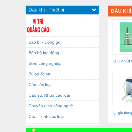
Dầu khí - Thiết bị
DẦU KHÍ 
Bao bì - Đóng gói
Bảo hộ lao động
KHỚP NỐI
Bơm công nghiệp
Bùlon ốc vít
Cân các loại
Cao su, Nhựa các loại
Chuyển giao công nghệ
lọc gió dạng
Cửa - kính các loại
lõi lọc...
Dầu khí - Thiết bị