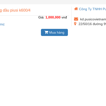
Công Ty TNHH Pu
g dầu piusi k600/4
Giá:
1,000,000
vnđ
kd.pusicovietna
22/50/16 đường 9
alia]
Mua hàng