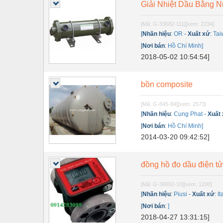
Thiết bị điện
Giải Nhiệt Dầu Bằng 
Thiết bị giáo dục
[Mã: G-33682-111]
[xem: 2234]
[
Nhãn hiệu
:
OR
-
Xuất xứ
:
Tai
Thiết bị khác
[
Nơi bán
:
Hồ Chí Minh]
2018-05-02 10:54:54]
Thiết bị làm sạch
Thiết bị sơn - Sơn
bồn composite
Thiết bị nhà bếp
[Mã: G-845-84]
[xem: 2573]
Thiết bị nhiệt
[
Nhãn hiệu
:
Cung Phat
-
Xuất
[
Nơi bán
:
Hồ Chí Minh]
Thiêt bị PCCC
2014-03-20 09:42:52]
Thiết bị truyền động
đồng hồ đo dầu điện tử
Thiết bị văn phòng
Thiết bị viễn thông
[Mã: G-36692-10]
[xem: 1200]
[
Nhãn hiệu
:
Piusi
-
Xuất xứ
:
It
Thủy lực-Thiết bị
[
Nơi bán
:
]
2018-04-27 13:31:15]
Thủy sản - Trang thiết bị