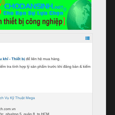
 khí - Thiết bị
để liên hệ mua hàng.
ểm tra tính hợp lý sản phẩm trước khi đăng bán & kiểm
ch Vụ Kỹ Thuật Mega
h.com.vn
c, phường 5, quận 8, tp HCM