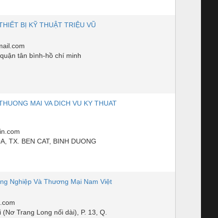
HIẾT BỊ KỸ THUẬT TRIỆU VŨ
mail.com
 quận tân bình-hồ chí minh
THUONG MAI VA DICH VU KY THUAT
in.com
OA, TX. BEN CAT, BINH DUONG
ng Nghiệp Và Thương Mại Nam Việt
l.com
 (Nơ Trang Long nối dài), P. 13, Q.