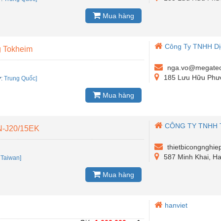
Mua hàng
Công Ty TNHH Dị
g Tokheim
nga.vo@megatec
185 Lưu Hữu Phướ
ứ
:
Trung Quốc]
Mua hàng
CÔNG TY TNHH T
-J20/15EK
thietbicongnghi
587 Minh Khai, Ha
:
Taiwan]
Mua hàng
hanviet