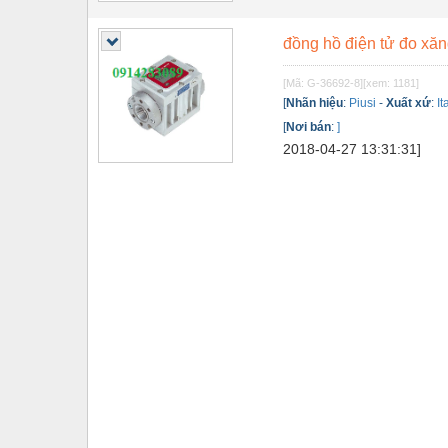
Tự động hoá
đồng hồ điện tử đo xăn
Van - Co các loại
[Mã: G-36692-8]
[xem: 1181]
Vật liệu mài mòn
[
Nhãn hiệu
:
Piusi
-
Xuất xứ
:
It
[
Nơi bán
:
]
Vật liệu xây dựng
2018-04-27 13:31:31]
Vòng bi - Bạc đạn
Xe hơi - Phụ tùng
Xe máy - Phụ tùng
Xe tải - phụ tùng
Y khoa - Trang thiết bị