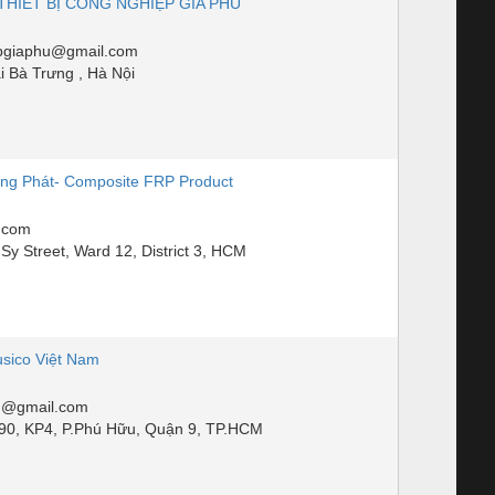
HIẾT BỊ CÔNG NGHIỆP GIA PHÚ
epgiaphu@gmail.com
i Bà Trưng , Hà Nội
ng Phát- Composite FRP Product
.com
y Street, Ward 12, District 3, HCM
sico Việt Nam
m@gmail.com
90, KP4, P.Phú Hữu, Quận 9, TP.HCM