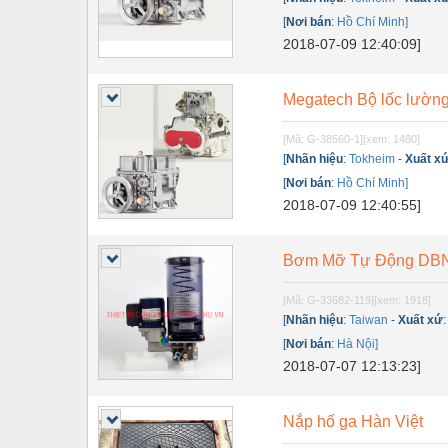
Dụng cụ đo
[
Nơi bán
:
Hồ Chí Minh]
Gỗ - Trang thiết bị
2018-07-09 12:40:09]
Hàn cắt - Thiết bị
Megatech Bộ lốc lườn
Hóa chất-Trang thiết bị
[Mã: G-38560-1]
[xem: 1480]
Kệ công nghiệp
[
Nhãn hiệu
:
Tokheim
-
Xuất x
Khí nén - Thiết bị
[
Nơi bán
:
Hồ Chí Minh]
2018-07-09 12:40:55]
Khuôn mẫu - Phụ tùng
Lọc công nghiệp
Bơm Mỡ Tự Động DBN
Máy công cụ - Phụ tùng
[Mã: G-33682-119]
[xem: 1918]
[
Nhãn hiệu
:
Taiwan
-
Xuất xứ
Mỏ - Trang thiết bị
[
Nơi bán
:
Hà Nội]
Mô tơ - Hộp số
2018-07-07 12:13:23]
Môi trường - Thiết bị
Nắp hố ga Hàn Việt
Nâng hạ - Trang thiết bị