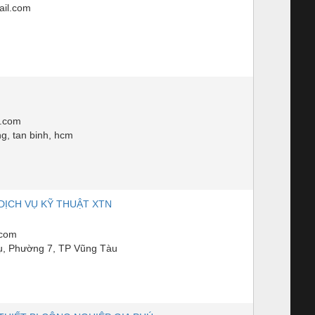
il.com
l.com
g, tan binh, hcm
DỊCH VỤ KỸ THUẬT XTN
.com
, Phường 7, TP Vũng Tàu