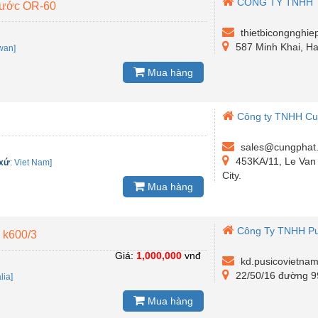
CÔNG TY TNHH T
Nước OR-60
thietbicongnghi
587 Minh Khai, Ha
wan]
Mua hàng
Công ty TNHH Cu
sales@cungphat
453KA/11, Le Van S
 xứ
:
Viet Nam]
City.
Mua hàng
Công Ty TNHH Pu
 k600/3
Giá:
1,000,000
vnđ
kd.pusicovietna
22/50/16 đường 9
alia]
Mua hàng