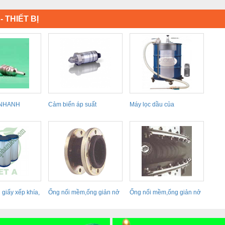
- THIẾT BỊ
 NHANH
Cảm biến áp suất
Máy lọc dầu của
AQUASYTEM
 giấy xếp khía,
Ống nối mềm,ống giản nở
Ống nối mềm,ống giản nở