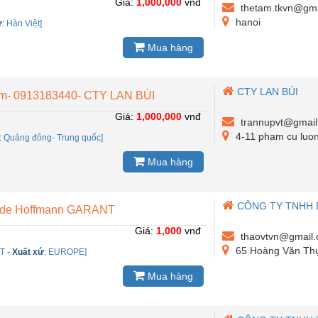
Giá:
1,000,000
vnđ
thetam.tkvn@gma
hanoi
ứ
:
Hàn Việt]
Mua hàng
CTY LAN BÙI
im- 0913183440- CTY LAN BÙI
Giá:
1,000,000
vnđ
trannupvt@gmai
4-11 pham cu luon
:
Quảng đông- Trung quốc]
Mua hàng
CÔNG TY TNHH 
lade Hoffmann GARANT
Giá:
1,000
vnđ
thaovtvn@gmail
65 Hoàng Văn Thụ
NT
-
Xuất xứ
:
EUROPE]
Mua hàng