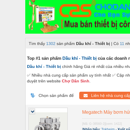
Dây chuyền sản xuất
Dệt may - Thiết bị
Dầu mỡ công nghiệp
Dịch vụ - Thi công
Tìm thấy
1302
sản phẩm
Dầu khí - Thiết bị
| Có
11
nh
Điện công nghiệp
Điện gia dụng
Top #1 sản phẩm
Dầu khí - Thiết bị
của các doanh n
Dầu khí - Thiết bị
chính hãng Giá rẻ nhất của nhiều n
Điện Lạnh
✅ Nhiều nhà cung cấp sản phẩm uy tính nhất ✅ Cập nhậ
Đóng tàu Thiết bị
duyệt trên website
Chợ Dân Sinh
.
Đúc chính xác Thiết bị
Chọn sản phẩm để
Liên hệ nhà cung cấ
Dụng cụ cầm tay
Dụng cụ cắt gọt
Megatech Máy bơm hút 
Dụng cụ điện
[Mã: G-38560-2]
[xem: 1422]
[
Nhãn hiệu
:
Tokheim
-
Xuất x