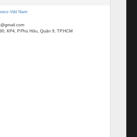
sico Việt Nam
m@gmail.com
90, KP4, P.Phú Hữu, Quận 9, TP.HCM