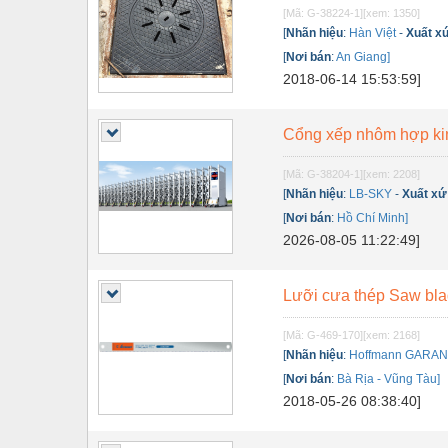
[Mã: G-38224-1]
[xem: 1350]
Nội - Ngoại thất - văn phòng
[
Nhãn hiệu
:
Hàn Việt
-
Xuất x
[
Nơi bán
:
An Giang]
Nồi hơi - Trang thiết bị
2018-06-14 15:53:59]
Nông nghiệp - Thiết bị
Nước-Vật tư thiết bị
Cổng xếp nhôm hợp k
Phốt cơ khí
[Mã: G-38204-1]
[xem: 2208]
[
Nhãn hiệu
:
LB-SKY
-
Xuất xứ
Sắt, thép, inox các loại
[
Nơi bán
:
Hồ Chí Minh]
Thí nghiệm-Trang thiết bị
2026-08-05 11:22:49]
Thiết bị chiếu sáng
Lưỡi cưa thép Saw b
Thiết bị chống sét
[Mã: G-469-170]
[xem: 2168]
Thiết bị an ninh
[
Nhãn hiệu
:
Hoffmann GARA
[
Nơi bán
:
Bà Rịa - Vũng Tàu]
Thiết bị công nghiệp
2018-05-26 08:38:40]
Thiết bị công trình