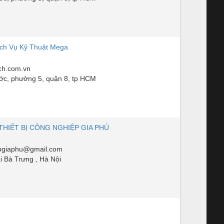
ch Vụ Kỹ Thuật Mega
h.com.vn
c, phường 5, quận 8, tp HCM
HIẾT BỊ CÔNG NGHIỆP GIA PHÚ
epgiaphu@gmail.com
i Bà Trưng , Hà Nội