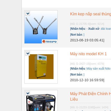
Kìm kẹp nắp seal thùn
[Mã: G-21705-4]
[xem: 4214]
[
Nhãn hiệu
:
-
Xuất xứ
:
đài loa
[
Nơi bán
:
]
2013-08-19 03:05:41]
Máy nito model KH 1
[Mã: G-2427-18]
[xem: 4378]
[
Nhãn hiệu
:
Máy sản xuất Nito
[
Nơi bán
:
]
2010-12-10 16:59:59]
Máy Phát Điện Chính H
Liệu
[Mã: G-21233-1198]
[xem: 1434]