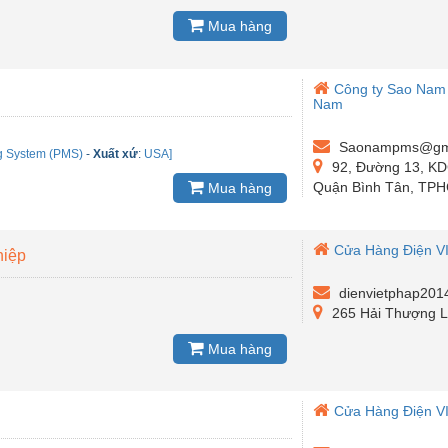
Mua hàng
Công ty Sao Nam -
Nam
Saonampms@gma
ng System (PMS)
-
Xuất xứ
:
USA]
92, Đường 13, KD
Quận Bình Tân, TP
Mua hàng
Cửa Hàng Điện V
hiệp
dienvietphap20
265 Hải Thượng L
Mua hàng
Cửa Hàng Điện V