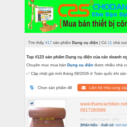
Dây chuyền sản xuất
Dệt may - Thiết bị
Dầu mỡ công nghiệp
Dịch vụ - Thi công
Tìm thấy
417
sản phẩm
Dụng cụ điện
| Có
11
nhà cun
Điện công nghiệp
Điện gia dụng
Top #123 sản phẩm Dụng cụ điện của các doanh ngh
Chuyên mục mua bán
Dụng cụ điện
được nhiều nhà c
Điện Lạnh
✅ Cập nhật giá mới tháng 08/2026 ở Toàn quốc khi sản 
Đóng tàu Thiết bị
Đúc chính xác Thiết bị
Chọn sản phẩm để
Liên hệ nhà cung cấ
Dụng cụ cầm tay
www.thamcachdien.n
Dụng cụ cắt gọt
0917280989
Dụng cụ điện
[Mã: G-23923-5]
[xem: 1043]
[
Nhãn hiệu
:
-
Xuất xứ
:
viet na