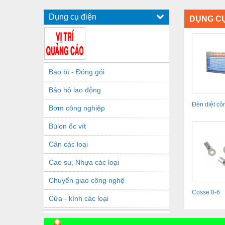
Dụng cụ điện
DỤNG CỤ
Bao bì - Đóng gói
Bảo hộ lao động
Đèn diệt côn
Bơm công nghiệp
ruồi...
Bùlon ốc vít
Cân các loại
Cao su, Nhựa các loại
Chuyển giao công nghệ
Cosse 8-6
Cửa - kính các loại
Dầu khí - Thiết bị