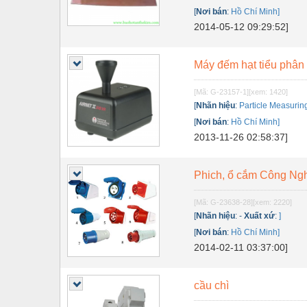
Dụng cụ đo
[
Nơi bán
:
Hồ Chí Minh]
Gỗ - Trang thiết bị
2014-05-12 09:29:52]
Hàn cắt - Thiết bị
Máy đếm hạt tiểu phân
Hóa chất-Trang thiết bị
[Mã: G-23157-1]
[xem: 1420]
Kệ công nghiệp
[
Nhãn hiệu
:
Particle Measuri
[
Nơi bán
:
Hồ Chí Minh]
Khí nén - Thiết bị
2013-11-26 02:58:37]
Khuôn mẫu - Phụ tùng
Lọc công nghiệp
Phich, ổ cắm Công Ng
Máy công cụ - Phụ tùng
[Mã: G-23638-28]
[xem: 2220]
[
Nhãn hiệu
:
-
Xuất xứ
:
]
Mỏ - Trang thiết bị
[
Nơi bán
:
Hồ Chí Minh]
2014-02-11 03:37:00]
Mô tơ - Hộp số
Môi trường - Thiết bị
cầu chì
Nâng hạ - Trang thiết bị