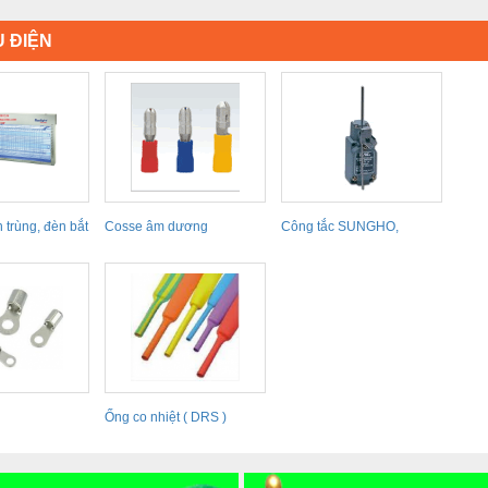
 ĐIỆN
 trùng, đèn bắt
Cosse âm dương
Công tắc SUNGHO,
KOINO (KOREA)
Ống co nhiệt ( DRS )