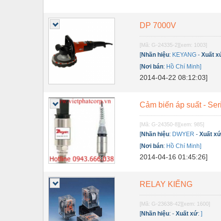
DP 7000V
[Mã: G-24335-2]
[xem: 1003]
[
Nhãn hiệu
:
KEYANG
-
Xuất x
[
Nơi bán
:
Hồ Chí Minh]
2014-04-22 08:12:03]
Cảm biến áp suất - Ser
[Mã: G-24350-8]
[xem: 985]
[
Nhãn hiệu
:
DWYER
-
Xuất x
[
Nơi bán
:
Hồ Chí Minh]
2014-04-16 01:45:26]
RELAY KIẾNG
[Mã: G-23638-42]
[xem: 1600]
[
Nhãn hiệu
:
-
Xuất xứ
:
]