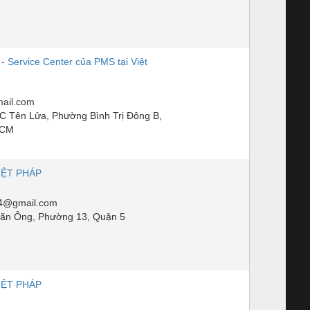
 Service Center của PMS tại Việt
il.com
C Tên Lửa, Phường Bình Trị Đông B,
HCM
IỆT PHÁP
14@gmail.com
ãn Ông, Phường 13, Quận 5
IỆT PHÁP