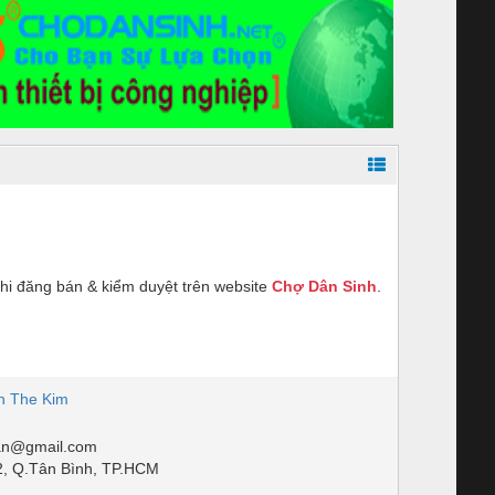
hi đăng bán & kiểm duyệt trên website
Chợ Dân Sinh
.
n The Kim
an@gmail.com
2, Q.Tân Bình, TP.HCM