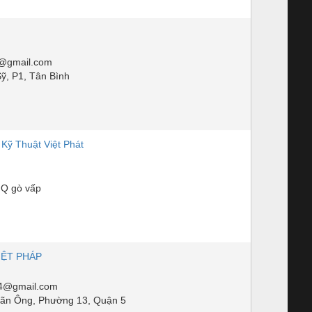
@gmail.com
ỹ, P1, Tân Bình
Kỹ Thuật Việt Phát
 Q gò vấp
IỆT PHÁP
14@gmail.com
ãn Ông, Phường 13, Quận 5