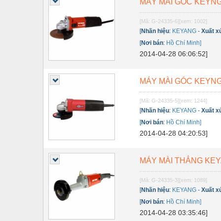
MÁY MÀI GÓC KEYNG
Thiết bị điện
Thiết bị giáo dục
[Mã: G-24335-6]
[xem: 1002]
[
Nhãn hiệu
:
KEYANG
-
Xuất x
Thiết bị khác
[
Nơi bán
:
Hồ Chí Minh]
2014-04-28 06:06:52]
Thiết bị làm sạch
Thiết bị sơn - Sơn
MÁY MÀI GÓC KEYNG
Thiết bị nhà bếp
[Mã: G-24335-5]
[xem: 1244]
Thiết bị nhiệt
[
Nhãn hiệu
:
KEYANG
-
Xuất x
[
Nơi bán
:
Hồ Chí Minh]
Thiêt bị PCCC
2014-04-28 04:20:53]
Thiết bị truyền động
MÁY MÀI THẲNG KEYA
Thiết bị văn phòng
Thiết bị viễn thông
[Mã: G-24335-3]
[xem: 1089]
[
Nhãn hiệu
:
KEYANG
-
Xuất x
Thủy lực-Thiết bị
[
Nơi bán
:
Hồ Chí Minh]
2014-04-28 03:35:46]
Thủy sản - Trang thiết bị