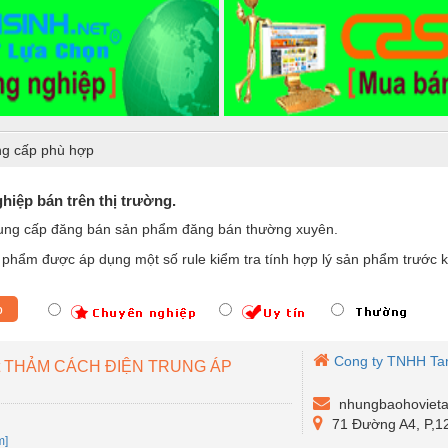
g cấp phù hợp
iệp bán trên thị trường.
ung cấp đăng bán sản phẩm đăng bán thường xuyên.
phẩm được áp dụng một số rule kiểm tra tính hợp lý sản phẩm trước k
p
Cong ty TNHH Ta
et THẢM CÁCH ĐIỆN TRUNG ÁP
nhungbaohoviet
71 Đường A4, P,1
m]