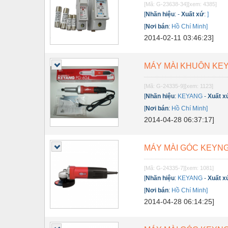
[Mã: G-23638-34]
[xem: 4385]
Nội - Ngoại thất - văn phòng
[
Nhãn hiệu
:
-
Xuất xứ
:
]
[
Nơi bán
:
Hồ Chí Minh]
Nồi hơi - Trang thiết bị
2014-02-11 03:46:23]
Nông nghiệp - Thiết bị
MÁY MÀI KHUÔN KEY
Nước-Vật tư thiết bị
Phốt cơ khí
[Mã: G-24335-9]
[xem: 1123]
[
Nhãn hiệu
:
KEYANG
-
Xuất x
Sắt, thép, inox các loại
[
Nơi bán
:
Hồ Chí Minh]
2014-04-28 06:37:17]
Thí nghiệm-Trang thiết bị
Thiết bị chiếu sáng
MÁY MÀI GÓC KEYNG
Thiết bị chống sét
[Mã: G-24335-7]
[xem: 1081]
Thiết bị an ninh
[
Nhãn hiệu
:
KEYANG
-
Xuất x
[
Nơi bán
:
Hồ Chí Minh]
Thiết bị công nghiệp
2014-04-28 06:14:25]
Thiết bị công trình