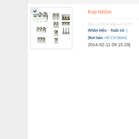
Tự động hoá
Kep Nhôm
Van - Co các loại
[Mã: G-23638-50]
[xem: 1177]
Vật liệu mài mòn
[
Nhãn hiệu
:
-
Xuất xứ
:
]
[
Nơi bán
:
Hồ Chí Minh]
Vật liệu xây dựng
2014-02-11 09:15:29]
Vòng bi - Bạc đạn
Xe hơi - Phụ tùng
Xe máy - Phụ tùng
Xe tải - phụ tùng
Y khoa - Trang thiết bị