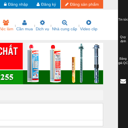
Đăng nhập
Đăng ký
Đăng sản phẩm
Tin tức
iệc làm
Cần mua
Dịch vụ
Nhà cung cấp
Video clip
Quy
định
Bảng
giá QC