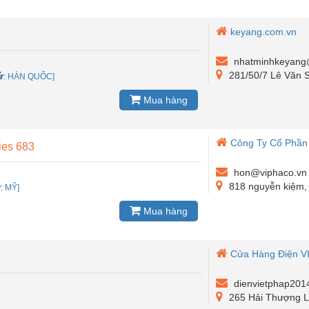
keyang.com.vn
nhatminhkeyang
281/50/7 Lê Văn S
ứ
:
HÀN QUỐC]
Mua hàng
Công Ty Cổ Phần 
ies 683
hon@viphaco.vn
818 nguyễn kiệm,
ứ
:
MỸ]
Mua hàng
Cửa Hàng Điện V
dienvietphap20
265 Hải Thượng L