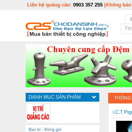
Liên hệ quảng cáo:
0903 357 255
(Không bán
DANH MỤC SẢN PHẨM
THÔNG 
i.C.T Pi
Bao bì - Đóng gói