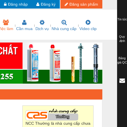
Đăng nhập
Đăng ký
Đăng sản phẩm
Tin tức
iệc làm
Cần mua
Dịch vụ
Nhà cung cấp
Video clip
Quy
định
Bảng
giá QC
NCC Thường là nhà cung cấp chưa