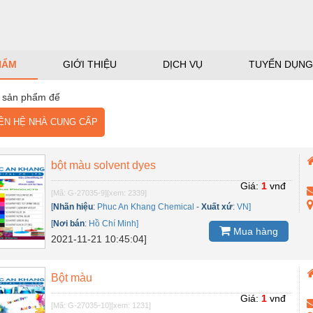
HẨM
GIỚI THIỆU
DỊCH VỤ
TUYỂN DỤNG
 sản phẩm để
N HỆ NHÀ CUNG CẤP
bột màu solvent dyes
Giá:
1
vnđ
[Mã: G-27035-9]
[xem: 2339]
[
Nhãn hiệu
:
Phuc An Khang Chemical
-
Xuất xứ
:
VN]
[
Nơi bán
:
Hồ Chí Minh]
Mua hàng
2021-11-21 10:45:04]
Bột màu
Giá:
1
vnđ
[Mã: G-27035-10]
[xem: 1231]