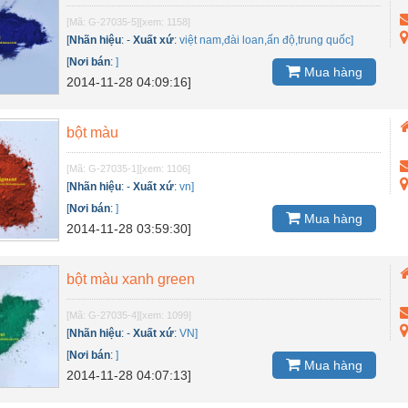
[Mã: G-27035-5]
[xem: 1158]
[
Nhãn hiệu
:
-
Xuất xứ
:
việt nam,đài loan,ấn độ,trung quốc]
[
Nơi bán
:
]
Mua hàng
2014-11-28 04:09:16]
bột màu
[Mã: G-27035-1]
[xem: 1106]
[
Nhãn hiệu
:
-
Xuất xứ
:
vn]
[
Nơi bán
:
]
Mua hàng
2014-11-28 03:59:30]
bột màu xanh green
[Mã: G-27035-4]
[xem: 1099]
[
Nhãn hiệu
:
-
Xuất xứ
:
VN]
[
Nơi bán
:
]
Mua hàng
2014-11-28 04:07:13]