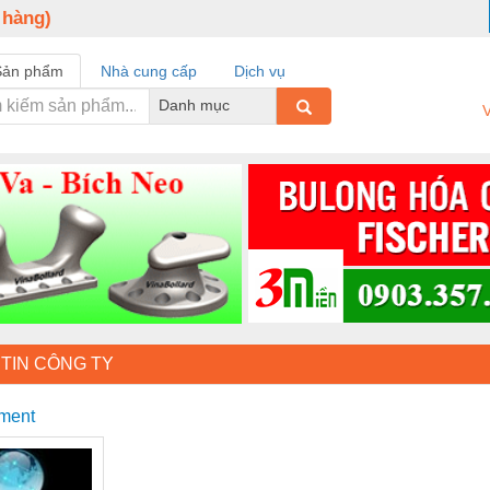
 hàng)
Sản phẩm
Nhà cung cấp
Dịch vụ
Danh mục
V
TIN CÔNG TY
gment