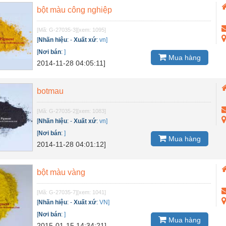
bột màu công nghiệp
[Mã: G-27035-3]
[xem: 1095]
[
Nhãn hiệu
:
-
Xuất xứ
:
vn]
[
Nơi bán
:
]
Mua hàng
2014-11-28 04:05:11]
botmau
[Mã: G-27035-2]
[xem: 1083]
[
Nhãn hiệu
:
-
Xuất xứ
:
vn]
[
Nơi bán
:
]
Mua hàng
2014-11-28 04:01:12]
bột màu vàng
[Mã: G-27035-7]
[xem: 1041]
[
Nhãn hiệu
:
-
Xuất xứ
:
VN]
[
Nơi bán
:
]
Mua hàng
2015-01-15 14:34:21]