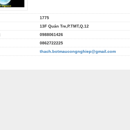
1775
13F Quán Tre,P.TMT,Q.12
:
0988061426
0862722225
thach.botmaucongnghiep@gmail.com