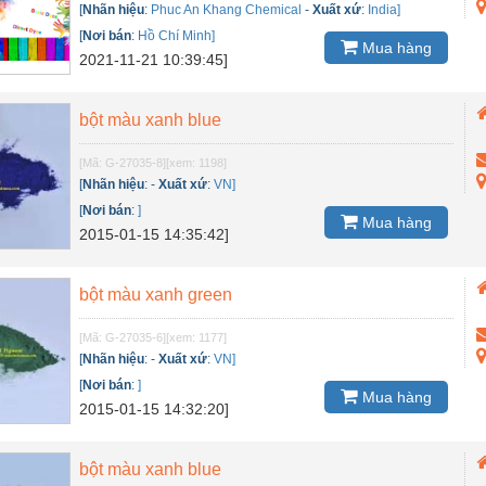
[
Nhãn hiệu
:
Phuc An Khang Chemical
-
Xuất xứ
:
India]
[
Nơi bán
:
Hồ Chí Minh]
Mua hàng
2021-11-21 10:39:45]
bột màu xanh blue
[Mã: G-27035-8]
[xem: 1198]
[
Nhãn hiệu
:
-
Xuất xứ
:
VN]
[
Nơi bán
:
]
Mua hàng
2015-01-15 14:35:42]
bột màu xanh green
[Mã: G-27035-6]
[xem: 1177]
[
Nhãn hiệu
:
-
Xuất xứ
:
VN]
[
Nơi bán
:
]
Mua hàng
2015-01-15 14:32:20]
bột màu xanh blue