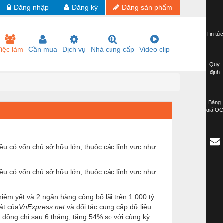
Đăng nhập
Đăng ký
Đăng sản phẩm
Tin tức
iệc làm
Cần mua
Dịch vụ
Nhà cung cấp
Video clip
Quy
định
Bảng
giá QC
ều có vốn chủ sở hữu lớn, thuộc các lĩnh vực như
ều có vốn chủ sở hữu lớn, thuộc các lĩnh vực như
iêm yết và 2 ngân hàng công bố lãi trên 1.000 tỷ
át của
VnExpress.net
và đối tác cung cấp dữ liệu
ỷ đồng chỉ sau 6 tháng, tăng 54% so với cùng kỳ