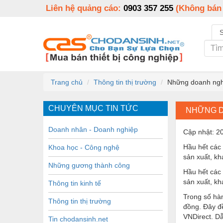
Liên hệ quảng cáo:
0903 357 255
(Không bán
Trang chủ
Thông tin thị trường
Những doanh nghi
CHUYÊN MỤC TIN TỨC
NHỮNG D
Doanh nhân - Doanh nghiệp
Cập nhật: 2
Hầu hết các 
Khoa học - Công nghệ
sản xuất, kh
Những gương thành công
Hầu hết các 
sản xuất, kh
Thông tin kinh tế
Trong số hàn
Thông tin thị trường
đồng. Đây đề
VNDirect. Dẫ
Tin chodansinh.net