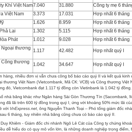
ty Khí Việt Nam
7.040
31.880
Công ty mẹ 6 thán
ữa Việt Nam
3.373
17.031
Hợp nhất 6 tháng
Mỹ
1.626
8.959
Hợp nhất 6 tháng
 Phả Lại
1.302
5.115
Hợp nhất 6 tháng
Hòa Phát
1.012
9.028
Hợp nhất 6 tháng
 Ngoại thương
1.117
42.482
Hợp nhất quý I
 Công thương
1.042
34.647
Hợp nhất quý I
ân hàng
, nhiều đơn vị vẫn chưa công bố báo cáo quý II và kết quả kinh
ại thương Việt Nam (Vietcombank, Mã CK: VCB) và Công thương Việt N
ong đó, Vietcombank đạt 1.117 tỷ đồng còn Vietinbank là 1.042 tỷ đồng.
 số nhà băng khác như Ngân hàng Sài Gòn Thương Tín (Sacombank, 
ng đã lãi trên 600 tỷ đồng trong quý I, ứng với khoảng 50% mức lãi 
ẻ với
VnExpress.net
, ông Nguyễn Thanh Toại – Phó tổng giám đốc nhà 
sau 6 tháng, tuy nhiên nhà băng cũng chưa có báo cáo quý II.
Duy Khiêm - Giám đốc chi nhánh Ngô Lê Cát của Công ty chứng khoán
điều dễ hiểu do có quy mô vốn lớn, là những doanh nghiệp trọng điểm,