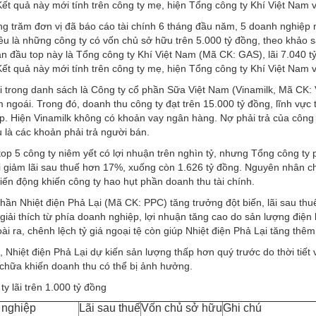
ết quả này mới tính trên công ty mẹ, hiện Tổng công ty Khí Việt Nam
g trăm đơn vị đã báo cáo tài chính 6 tháng đầu năm, 5 doanh nghiệp n
u là những công ty có vốn chủ sở hữu trên 5.000 tỷ đồng, theo khảo s
n đầu top này là Tổng công ty Khí Việt Nam (Mã CK: GAS), lãi 7.040 t
ết quả này mới tính trên công ty mẹ, hiện Tổng công ty Khí Việt Nam
 trong danh sách là Công ty cổ phần Sữa Việt Nam (Vinamilk, Mã CK: V
ngoái. Trong đó, doanh thu công ty đạt trên 15.000 tỷ đồng, lĩnh vực
p. Hiện Vinamilk không có khoản vay ngân hàng. Nợ phải trả của công
 là các khoản phải trả người bán.
op 5 công ty niêm yết có lợi nhuận trên nghìn tỷ, nhưng Tổng công t
 giảm lãi sau thuế hơn 17%, xuống còn 1.626 tỷ đồng. Nguyên nhân ch
ến động khiến công ty hao hụt phần doanh thu tài chính.
hần Nhiệt điện Phả Lại (Mã CK: PPC) tăng trưởng đột biến, lãi sau thu
giải thích từ phía doanh nghiệp, lợi nhuận tăng cao do sản lượng điện
ài ra, chênh lệch tỷ giá ngoại tệ còn giúp Nhiệt điện Phả Lại tăng thê
I, Nhiệt điện Phả Lại dự kiến sản lượng thấp hơn quý trước do thời t
chữa khiến doanh thu có thể bị ảnh hưởng.
y lãi trên 1.000 tỷ đồng
 nghiệp
Lãi sau thuế
Vốn chủ sở hữu
Ghi chú