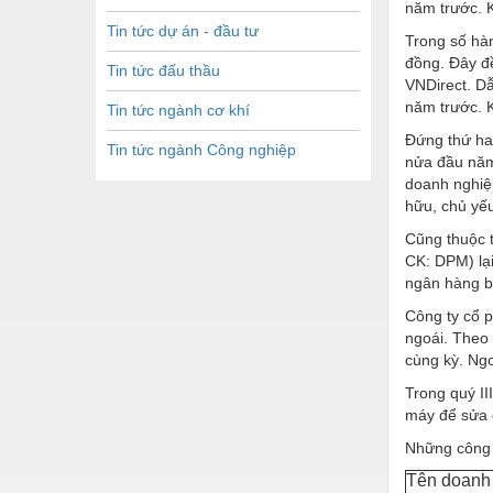
năm trước. K
Tin tức dự án - đầu tư
Trong số hàn
đồng. Đây đề
Tin tức đấu thầu
VNDirect. Dẫ
năm trước. K
Tin tức ngành cơ khí
Đứng thứ hai
Tin tức ngành Công nghiệp
nửa đầu năm 
doanh nghiệ
hữu, chủ yếu
Cũng thuộc t
CK: DPM) lại
ngân hàng bi
Công ty cổ p
ngoái. Theo 
cùng kỳ. Ngo
Trong quý II
máy để sửa 
Những công t
Tên doanh