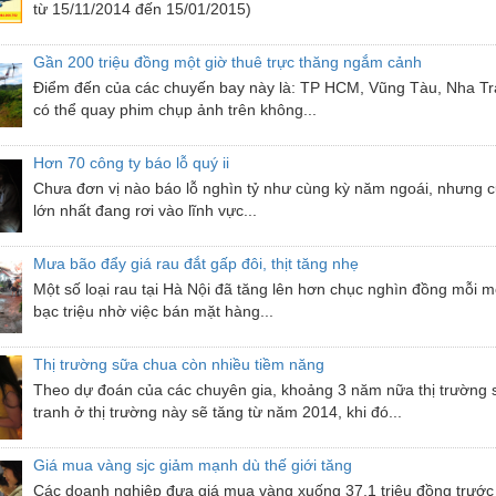
từ 15/11/2014 đến 15/01/2015)
Gần 200 triệu đồng một giờ thuê trực thăng ngắm cảnh
Điểm đến của các chuyến bay này là: TP HCM, Vũng Tàu, Nha Tr
có thể quay phim chụp ảnh trên không...
Hơn 70 công ty báo lỗ quý ii
Chưa đơn vị nào báo lỗ nghìn tỷ như cùng kỳ năm ngoái, nhưng c
lớn nhất đang rơi vào lĩnh vực...
Mưa bão đẩy giá rau đắt gấp đôi, thịt tăng nhẹ
Một số loại rau tại Hà Nội đã tăng lên hơn chục nghìn đồng mỗi 
bạc triệu nhờ việc bán mặt hàng...
Thị trường sữa chua còn nhiều tiềm năng
Theo dự đoán của các chuyên gia, khoảng 3 năm nữa thị trường s
tranh ở thị trường này sẽ tăng từ năm 2014, khi đó...
Giá mua vàng sjc giảm mạnh dù thế giới tăng
Các doanh nghiệp đưa giá mua vàng xuống 37,1 triệu đồng trước 