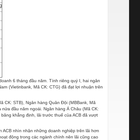
g
 doanh 6 tháng đầu năm. Tính riêng quý I, hai ngân
am (Vietinbank, Mã CK: CTG) đã đạt lợi nhuận trên
Mã CK: STB), Ngân hàng Quân Đội (MBBank, Mã
của nửa đầu năm ngoái. Ngân hàng Á Châu (Mã CK:
băng khẳng định, lãi trước thuế của ACB đã vượt
 ACB nhìn nhận những doanh nghiệp trên lãi hơn
 hoạt động trong các ngành chính nên lãi cũng cao