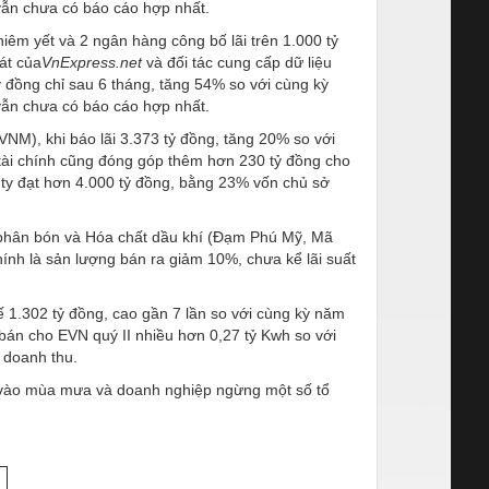
 vẫn chưa có báo cáo hợp nhất.
iêm yết và 2 ngân hàng công bố lãi trên 1.000 tỷ
át của
VnExpress.net
và đối tác cung cấp dữ liệu
ỷ đồng chỉ sau 6 tháng, tăng 54% so với cùng kỳ
 vẫn chưa có báo cáo hợp nhất.
NM), khi báo lãi 3.373 tỷ đồng, tăng 20% so với
 tài chính cũng đóng góp thêm hơn 230 tỷ đồng cho
 ty đạt hơn 4.000 tỷ đồng, bằng 23% vốn chủ sở
y phân bón và Hóa chất dầu khí (Đạm Phú Mỹ, Mã
ính là sản lượng bán ra giảm 10%, chưa kể lãi suất
ế 1.302 tỷ đồng, cao gần 7 lần so với cùng kỳ năm
 bán cho EVN quý II nhiều hơn 0,27 tỷ Kwh so với
m doanh thu.
iết vào mùa mưa và doanh nghiệp ngừng một số tổ