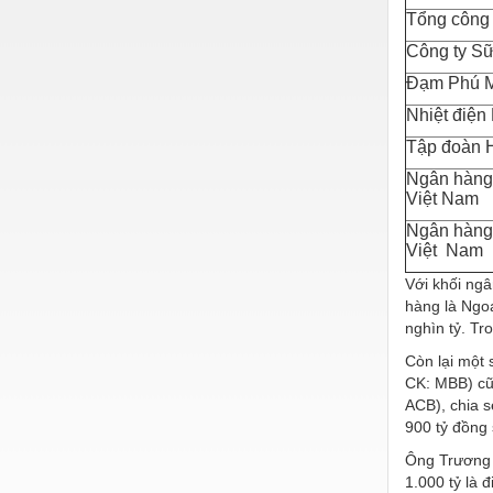
Tổng công 
Công ty S
Đạm Phú 
Nhiệt điện
Tập đoàn 
Ngân hàng
Việt Nam
Ngân hàng
Việt Nam
Với khối ng
hàng là Ngo
nghìn tỷ. Tr
Còn lại một
CK: MBB) cũ
ACB), chia s
900 tỷ đồng 
Ông Trương 
1.000 tỷ là 