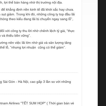
, lợi thế bán hàng nhờ thị trường nội địa
.
ủ để khẳng định nền kinh tế đã khởi sắc hay chưa.
sụt giảm. Trong khi đó, những công ty top đầu lãi
hóng theo kiểu đang lãi bị chuyển ngay sang lỗ”,
i với công ty thu lời nhờ chênh lệch tỷ giá, “thực
 và thiếu bền vững”.
rường nên việc lãi lớn nhờ giá và sản lượng tăng
thể lỗ, “nhưng lợi nhuận cũng có thể giảm”.
g Sài Gòn - Hà Nội, cao gấp 3 lần so với những
tnam Airlines "TẾT SUM HỌP" ( Thời gian bán vé