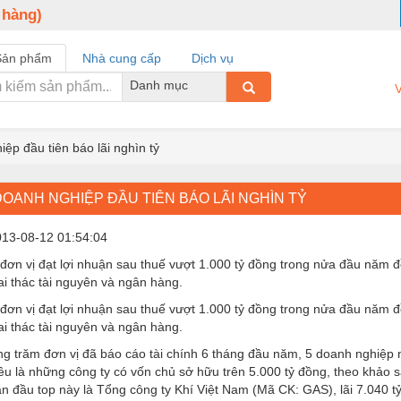
 hàng)
Sản phẩm
Nhà cung cấp
Dịch vụ
Danh mục
V
ệp đầu tiên báo lãi nghìn tỷ
OANH NGHIỆP ĐẦU TIÊN BÁO LÃI NGHÌN TỶ
013-08-12 01:54:04
đơn vị đạt lợi nhuận sau thuế vượt 1.000 tỷ đồng trong nửa đầu năm đ
ai thác tài nguyên và ngân hàng.
đơn vị đạt lợi nhuận sau thuế vượt 1.000 tỷ đồng trong nửa đầu năm đ
ai thác tài nguyên và ngân hàng.
g trăm đơn vị đã báo cáo tài chính 6 tháng đầu năm, 5 doanh nghiệp n
u là những công ty có vốn chủ sở hữu trên 5.000 tỷ đồng, theo khảo s
n đầu top này là Tổng công ty Khí Việt Nam (Mã CK: GAS), lãi 7.040 t