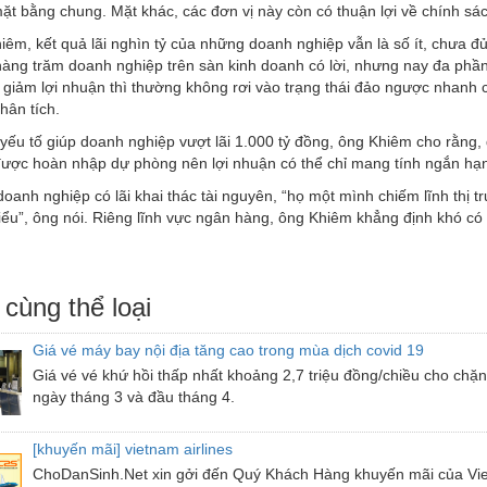
ặt bằng chung. Mặt khác, các đơn vị này còn có thuận lợi về chính sách
êm, kết quả lãi nghìn tỷ của những doanh nghiệp vẫn là số ít, chưa đ
àng trăm doanh nghiệp trên sàn kinh doanh có lời, nhưng nay đa phần 
 giảm lợi nhuận thì thường không rơi vào trạng thái đảo ngược nhanh c
hân tích.
yếu tố giúp doanh nghiệp vượt lãi 1.000 tỷ đồng, ông Khiêm cho rằng, đố
 được hoàn nhập dự phòng nên lợi nhuận có thể chỉ mang tính ngắn hạn
doanh nghiệp có lãi khai thác tài nguyên, “họ một mình chiếm lĩnh thị t
iểu”, ông nói. Riêng lĩnh vực ngân hàng, ông Khiêm khẳng định khó có 
 cùng thể loại
Giá vé máy bay nội địa tăng cao trong mùa dịch covid 19
Giá vé vé khứ hồi thấp nhất khoảng 2,7 triệu đồng/chiều cho chặn
ngày tháng 3 và đầu tháng 4.
[khuyến mãi] vietnam airlines
ChoDanSinh.Net xin gởi đến Quý Khách Hàng khuyến mãi của Vie