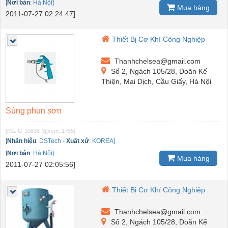
[
Nơi bán
:
Hà Nội]
Mua hàng
2011-07-27 02:24:47]
Thiết Bị Cơ Khí Công Nghiệp
Thanhchelsea@gmail.com
Số 2, Ngách 105/28, Doãn Kế
Thiện, Mai Dịch, Cầu Giấy, Hà Nội
Súng phun sơn
[Mã: G-10838-3]
[xem: 1755]
[
Nhãn hiệu
:
DSTech
-
Xuất xứ
:
KOREA]
[
Nơi bán
:
Hà Nội]
Mua hàng
2011-07-27 02:05:56]
Thiết Bị Cơ Khí Công Nghiệp
Thanhchelsea@gmail.com
Số 2, Ngách 105/28, Doãn Kế