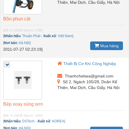
Thiện, Mai Dịch, Cầu Giấy, Hà Nội
Bồn phun cát
[Mã: G-10838-5]
[xem: 1755]
[
Nhãn hiệu
:
Thuận Phát
-
Xuất xứ
:
Việt Nam]
[
Nơi bán
:
Hà Nội]
Mua hàng
2011-07-27 02:23:19]
Thiết Bị Cơ Khí Công Nghiệp
Thanhchelsea@gmail.com
Số 2, Ngách 105/28, Doãn Kế
Thiện, Mai Dịch, Cầu Giấy, Hà Nội
Bép xoay súng sơn
[Mã: G-10838-4]
[xem: 1694]
[
Nhãn hiệu
:
DSTech
-
Xuất xứ
:
KOREA]
[
Nơi bán
:
Hà Nội]