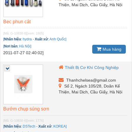
Thiện, Mai Dịch, Cầu Giấy, Hà Nội
Bec phun cát
[Mã: G-10838-8]
[xem: 1805]
[
Nhãn hiệu
:
hydra
-
Xuất xứ
:
Anh Quốc]
[
Nơi bán
:
Hà Nội]
Mua hàng
2011-07-27 02:40:02]
Thiết Bị Cơ Khí Công Nghiệp
Thanhchelsea@gmail.com
Số 2, Ngách 105/28, Doãn Kế
Thiện, Mai Dịch, Cầu Giấy, Hà Nội
Bướm chụp súng sơn
[Mã: G-10838-6]
[xem: 1776]
[
Nhãn hiệu
:
DSTech
-
Xuất xứ
:
KOREA]