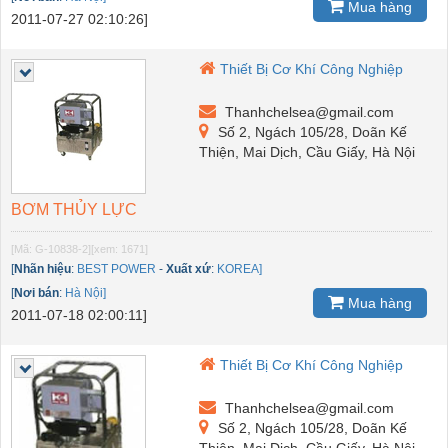
Mua hàng
2011-07-27 02:10:26]
Thiết Bị Cơ Khí Công Nghiệp
Thanhchelsea@gmail.com
Số 2, Ngách 105/28, Doãn Kế
Thiện, Mai Dịch, Cầu Giấy, Hà Nội
BƠM THỦY LỰC
[Mã: G-10838-2]
[xem: 1671]
[
Nhãn hiệu
:
BEST POWER
-
Xuất xứ
:
KOREA]
[
Nơi bán
:
Hà Nội]
Mua hàng
2011-07-18 02:00:11]
Thiết Bị Cơ Khí Công Nghiệp
Thanhchelsea@gmail.com
Số 2, Ngách 105/28, Doãn Kế
Thiện, Mai Dịch, Cầu Giấy, Hà Nội