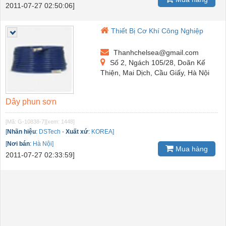
2011-07-27 02:50:06]
Thiết Bị Cơ Khí Công Nghiệp
Thanhchelsea@gmail.com
Số 2, Ngách 105/28, Doãn Kế
Thiện, Mai Dịch, Cầu Giấy, Hà Nội
Dây phun sơn
[Mã: G-10838-7]
[xem: 1448]
[
Nhãn hiệu
:
DSTech
-
Xuất xứ
:
KOREA]
[
Nơi bán
:
Hà Nội]
Mua hàng
2011-07-27 02:33:59]