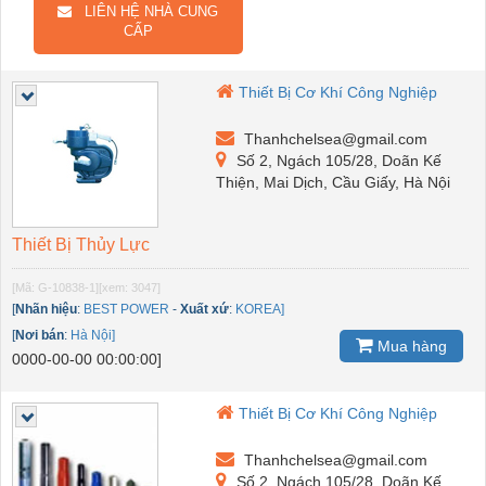
LIÊN HỆ NHÀ CUNG
CẤP
Thiết Bị Cơ Khí Công Nghiệp
Thanhchelsea@gmail.com
Số 2, Ngách 105/28, Doãn Kế
Thiện, Mai Dịch, Cầu Giấy, Hà Nội
Thiết Bị Thủy Lực
[Mã: G-10838-1]
[xem: 3047]
[
Nhãn hiệu
:
BEST POWER
-
Xuất xứ
:
KOREA]
[
Nơi bán
:
Hà Nội]
Mua hàng
0000-00-00 00:00:00]
Thiết Bị Cơ Khí Công Nghiệp
Thanhchelsea@gmail.com
Số 2, Ngách 105/28, Doãn Kế