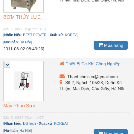
BƠM THỦY LỰC
[Mã: G-10838-10]
[xem: 1493]
[
Nhãn hiệu
:
BEST POWER
-
Xuất xứ
:
KOREA]
[
Nơi bán
:
Hà Nội]
Mua hàng
2011-08-02 08:43:26]
Thiết Bị Cơ Khí Công Nghiệp
Thanhchelsea@gmail.com
Số 2, Ngách 105/28, Doãn Kế
Thiện, Mai Dịch, Cầu Giấy, Hà Nội
Máy Phun Sơn
[Mã: G-10838-9]
[xem: 1477]
[
Nhãn hiệu
:
DSTech
-
Xuất xứ
:
KOREA]
[
Nơi bán
:
Hà Nội]
Mua hàng