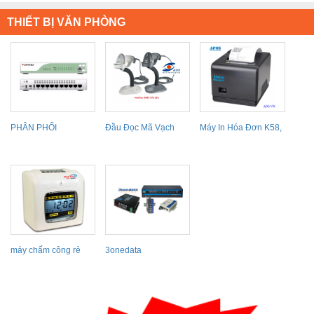
THIẾT BỊ VĂN PHÒNG
PHÂN PHỐI
Đầu Đọc Mã Vạch
Máy In Hóa Đơn K58,
FIREWALL
Zebra Symbol,
K80 Giá Rẻ
FORTINET TOÀN
Datalogic,...
QUÓC,...
máy chấm công rẻ
3onedata
nhất Ronald jack
WSE...