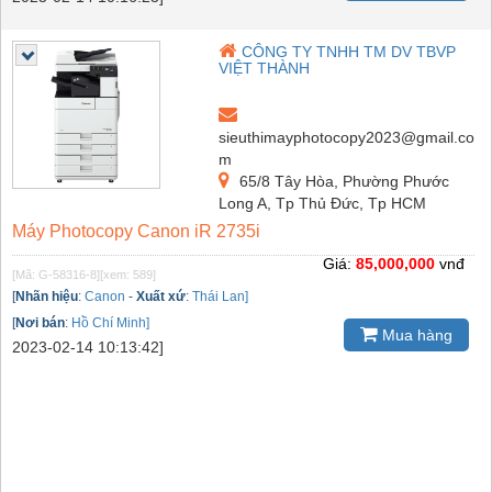
CÔNG TY TNHH TM DV TBVP
VIỆT THÀNH
sieuthimayphotocopy2023@gmail.co
m
65/8 Tây Hòa, Phường Phước
Long A, Tp Thủ Đức, Tp HCM
Máy Photocopy Canon iR 2735i
Giá:
85,000,000
vnđ
[Mã: G-58316-8]
[xem: 589]
[
Nhãn hiệu
:
Canon
-
Xuất xứ
:
Thái Lan]
[
Nơi bán
:
Hồ Chí Minh]
Mua hàng
2023-02-14 10:13:42]