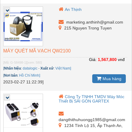
An Thịnh
marketing.anthinh@gmail.com
215 Nguyen Trong Tuyen
MÁY QUÉT MÃ VẠCH QW2100
Giá:
1,567,800
vnđ
[Mã: G-58498-1]
[xem: 580]
[
Nhãn hiệu
:
datalogic
-
Xuất xứ
:
Việt Nam]
[
Nơi bán
:
Hồ Chí Minh]
Mua hàng
2023-02-27 11:22:39]
Công Ty TNHH TMDV Máy Móc
Thiết Bị SÀI GÒN GARTEX
dangthithuhuongg1985@gmail.com
1234 Tỉnh Lộ 15, Ấp Thạnh An,