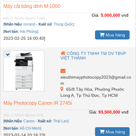
Máy cắt băng dính M-1000
Giá:
5,000,000
vnđ
[Mã: G-56674-2]
[xem: 1085]
[
Nhãn hiệu
:
norand
-
Xuất xứ
:
Trung Quốc]
[
Nơi bán
:
Hải Phòng]
Mua hàng
2023-02-25 16:00:40]
CÔNG TY TNHH TM DV TBVP
VIỆT THÀNH
sieuthimayphotocopy2023@gmail.co
m
65/8 Tây Hòa, Phường Phước
Long A, Tp Thủ Đức, Tp HCM
Máy Photocopy Canon iR 2745i
Giá:
93,500,000
vnđ
[Mã: G-58316-9]
[xem: 975]
[
Nhãn hiệu
:
Canon
-
Xuất xứ
:
Thái Lan]
[
Nơi bán
:
Hồ Chí Minh]
Mua hàng
2023-02-14 10:16:23]