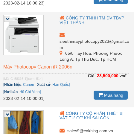
2023-02-14 10:00:23]
CÔNG TY TNHH TM DV TBVP
VIỆT THÀNH
sieuthimayphotocopy2023@gmail.co
m
65/8 Tây Hòa, Phường Phước
Long A, Tp Thủ Đức, Tp HCM
Máy Photocopy Canon iR 2006n
Giá:
23,500,000
vnđ
[Mã: G-58316-1]
[xem: 514]
[
Nhãn hiệu
:
Canon
-
Xuất xứ
:
Hàn Quốc]
[
Nơi bán
:
Hồ Chí Minh]
Mua hàng
2023-02-14 10:00:01]
CÔNG TY CỔ PHẦN THIẾT BỊ
VẬT TƯ CƠ KHÍ SÀI GÒN
sales9@cokhisg.com.vn