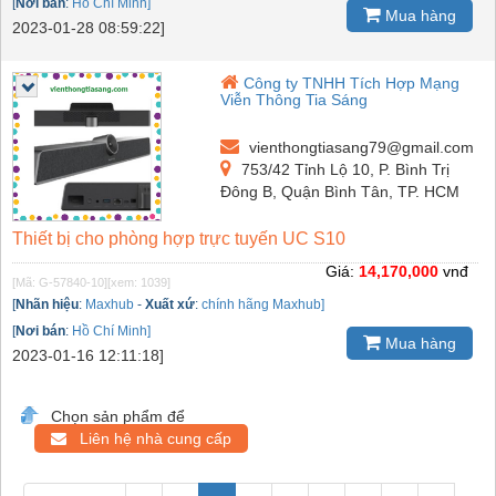
[
Nơi bán
:
Hồ Chí Minh]
Mua hàng
2023-01-28 08:59:22]
Công ty TNHH Tích Hợp Mạng
Viễn Thông Tia Sáng
vienthongtiasang79@gmail.com
753/42 Tỉnh Lộ 10, P. Bình Trị
Đông B, Quận Bình Tân, TP. HCM
Thiết bị cho phòng hợp trực tuyến UC S10
Giá:
14,170,000
vnđ
[Mã: G-57840-10]
[xem: 1039]
[
Nhãn hiệu
:
Maxhub
-
Xuất xứ
:
chính hãng Maxhub]
[
Nơi bán
:
Hồ Chí Minh]
Mua hàng
2023-01-16 12:11:18]
Chọn sản phẩm để
Liên hệ nhà cung cấp