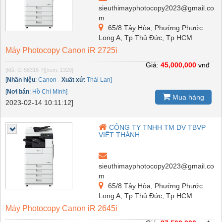
sieuthimayphotocopy2023@gmail.co
m
65/8 Tây Hòa, Phường Phước
Long A, Tp Thủ Đức, Tp HCM
Máy Photocopy Canon iR 2725i
Giá:
45,000,000
vnđ
[Mã: G-58316-7]
[xem: 1320]
[
Nhãn hiệu
:
Canon
-
Xuất xứ
:
Thái Lan]
[
Nơi bán
:
Hồ Chí Minh]
Mua hàng
2023-02-14 10:11:12]
CÔNG TY TNHH TM DV TBVP
VIỆT THÀNH
sieuthimayphotocopy2023@gmail.co
m
65/8 Tây Hòa, Phường Phước
Long A, Tp Thủ Đức, Tp HCM
Máy Photocopy Canon iR 2645i