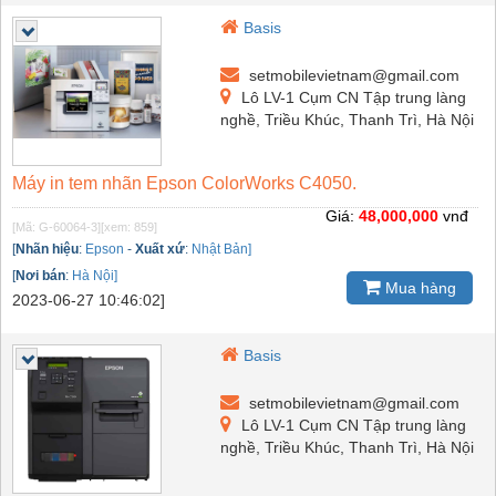
Basis
setmobilevietnam@gmail.com
Lô LV-1 Cụm CN Tập trung làng
nghề, Triều Khúc, Thanh Trì, Hà Nội
Máy in tem nhãn Epson ColorWorks C4050.
Giá:
48,000,000
vnđ
[Mã: G-60064-3]
[xem: 859]
[
Nhãn hiệu
:
Epson
-
Xuất xứ
:
Nhật Bản]
[
Nơi bán
:
Hà Nội]
Mua hàng
2023-06-27 10:46:02]
Basis
setmobilevietnam@gmail.com
Lô LV-1 Cụm CN Tập trung làng
nghề, Triều Khúc, Thanh Trì, Hà Nội