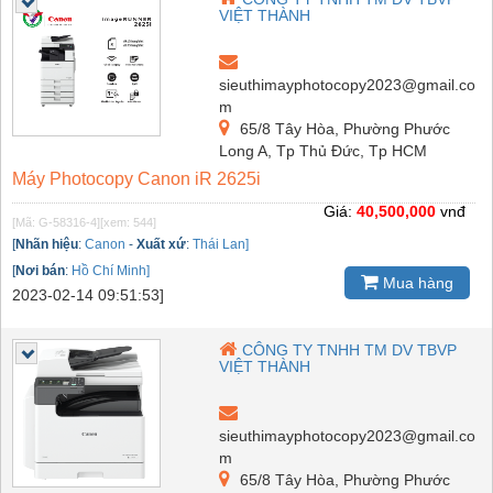
VIỆT THÀNH
sieuthimayphotocopy2023@gmail.co
m
65/8 Tây Hòa, Phường Phước
Long A, Tp Thủ Đức, Tp HCM
Máy Photocopy Canon iR 2625i
Giá:
40,500,000
vnđ
[Mã: G-58316-4]
[xem: 544]
[
Nhãn hiệu
:
Canon
-
Xuất xứ
:
Thái Lan]
[
Nơi bán
:
Hồ Chí Minh]
Mua hàng
2023-02-14 09:51:53]
CÔNG TY TNHH TM DV TBVP
VIỆT THÀNH
sieuthimayphotocopy2023@gmail.co
m
65/8 Tây Hòa, Phường Phước