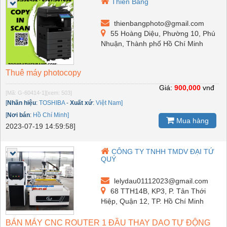
Thiên Băng
thienbangphoto@gmail.com
55 Hoàng Diệu, Phường 10, Phú
Nhuận, Thành phố Hồ Chí Minh
Thuê máy photocopy
Giá:
900,000
vnđ
[Mã: G-60414-1]
[xem: 503]
[
Nhãn hiệu
:
TOSHIBA
-
Xuất xứ
:
Việt Nam]
[
Nơi bán
:
Hồ Chí Minh]
Mua hàng
2023-07-19 14:59:58]
CÔNG TY TNHH TMDV ĐẠI TỨ
QUÝ
lelydau01112023@gmail.com
68 TTH14B, KP3, P. Tân Thới
Hiệp, Quận 12, TP. Hồ Chí Minh
BÁN MÁY CNC ROUTER 1 ĐẦU THAY DAO TỰ ĐỘNG