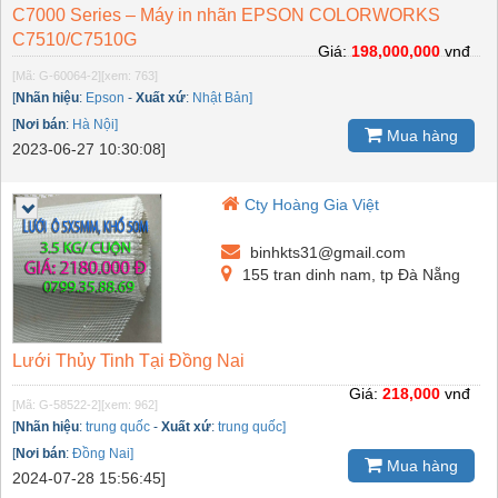
C7000 Series – Máy in nhãn EPSON COLORWORKS
C7510/C7510G
Giá:
198,000,000
vnđ
[Mã: G-60064-2]
[xem: 763]
[
Nhãn hiệu
:
Epson
-
Xuất xứ
:
Nhật Bản]
[
Nơi bán
:
Hà Nội]
Mua hàng
2023-06-27 10:30:08]
Cty Hoàng Gia Việt
binhkts31@gmail.com
155 tran dinh nam, tp Đà Nẵng
Lưới Thủy Tinh Tại Đồng Nai
Giá:
218,000
vnđ
[Mã: G-58522-2]
[xem: 962]
[
Nhãn hiệu
:
trung quốc
-
Xuất xứ
:
trung quốc]
[
Nơi bán
:
Đồng Nai]
Mua hàng
2024-07-28 15:56:45]