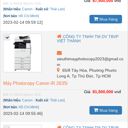
Giá:
87,500,000
vnđ
[Mã: G-58316-6]
[xem: 515]
[
Nhãn hiệu
:
Canon
-
Xuất xứ
:
Thái Lan]
[
Nơi bán
:
Hồ Chí Minh]
Mua hàng
2023-02-14 09:59:12]
CÔNG TY TNHH TM DV TBVP
VIỆT THÀNH
sieuthimayphotocopy2023@gmail.co
m
65/8 Tây Hòa, Phường Phước
Long A, Tp Thủ Đức, Tp HCM
Máy Photocopy Canon iR 2635i
Giá:
81,500,000
vnđ
[Mã: G-58316-5]
[xem: 823]
[
Nhãn hiệu
:
Canon
-
Xuất xứ
:
Thái Lan]
[
Nơi bán
:
Hồ Chí Minh]
Mua hàng
2023-02-14 09:55:46]
CÔNG TY TNHH TM DV TBVP