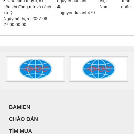
Cửa kính thủy lực bị
nguyen duc anh
Việt
Toàn
kêu khi đóng mở và cách
Nam
quốc
xử lý
nguyenducanh470
Ngày hết hạn: 2027-06-
27 00:00:00
BAMIEN
CHÀO BÁN
TÌM MUA