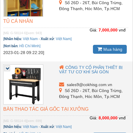
Số 26D - 26T, Bùi Công Trừng,
Đông Thạnh, Hóc Môn, Tp.HCM
TỦ CÁ NHÂN
Giá:
7,000,000
vnđ
[Mã: G-58114-6]
[xem: 943]
[
Nhãn hiệu
:
Việt Nam
-
Xuất xứ
:
Việt Nam]
[
Nơi bán
:
Hồ Chí Minh]
Mua hàng
2023-01-28 09:22:20]
CÔNG TY CỔ PHẦN THIẾT BỊ
VẬT TƯ CƠ KHÍ SÀI GÒN
sales9@cokhisg.com.vn
Số 26D - 26T, Bùi Công Trừng,
Đông Thạnh, Hóc Môn, Tp.HCM
BÀN THAO TÁC GIÁ GỐC TẠI XƯỞNG
Giá:
8,000,000
vnđ
[Mã: G-58114-4]
[xem: 699]
[
Nhãn hiệu
:
Việt Nam
-
Xuất xứ
:
Việt Nam]