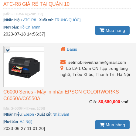
ATC-R8 GIÁ RẺ TẠI QUẬN 10
[Mã: G-60354-4]
[xem: 933]
[
Nhãn hiệu
:
ATC-R8
-
Xuất xứ
:
TRUNG QUỐC]
[
Nơi bán
:
Hồ Chí Minh]
Mua hàng
2023-07-18 14:56:37]
Basis
setmobilevietnam@gmail.com
Lô LV-1 Cụm CN Tập trung làng
nghề, Triều Khúc, Thanh Trì, Hà Nội
C6000 Series - Máy in nhãn EPSON COLORWORKS
C6050A/C6550A
Giá:
86,680,000
vnđ
[Mã: G-60064-4]
[xem: 1036]
[
Nhãn hiệu
:
Epson
-
Xuất xứ
:
Nhật Bản]
[
Nơi bán
:
Hà Nội]
Mua hàng
2023-06-27 11:01:20]