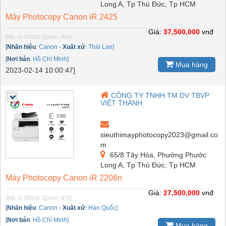
Long A, Tp Thủ Đức, Tp HCM
Máy Photocopy Canon iR 2425
Giá:
37,500,000
vnđ
[Mã: G-58316-3]
[xem: 994]
[
Nhãn hiệu
:
Canon
-
Xuất xứ
:
Thái Lan]
[
Nơi bán
:
Hồ Chí Minh]
Mua hàng
2023-02-14 10:00:47]
CÔNG TY TNHH TM DV TBVP
VIỆT THÀNH
sieuthimayphotocopy2023@gmail.co
m
65/8 Tây Hòa, Phường Phước
Long A, Tp Thủ Đức, Tp HCM
Máy Photocopy Canon iR 2206n
Giá:
27,500,000
vnđ
[Mã: G-58316-2]
[xem: 875]
[
Nhãn hiệu
:
Canon
-
Xuất xứ
:
Hàn Quốc]
[
Nơi bán
:
Hồ Chí Minh]
Mua hàng