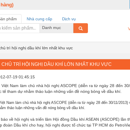
 hàng)
Sản phẩm
Nhà cung cấp
Dịch vụ
Danh mục
V
hủ trì hội nghị dầu khí lớn nhất khu vực
 CHỦ TRÌ HỘI NGHỊ DẦU KHÍ LỚN NHẤT KHU VỰC
012-07-19 01:45:15
n Việt Nam làm chủ nhà hội nghị ASCOPE (diễn ra từ ngày 28 đến 30/
ốc tế tham dự nhằm thảo luận những vấn đề nóng bỏng về dầu khí.
Việt Nam làm chủ nhà hội nghị ASCOPE (diễn ra từ ngày 28 đến 30/11/2013) v
hằm thảo luận những vấn đề nóng bỏng về dầu khí.
 báo về hội nghị và triển lãm Hội đồng Dầu khí ASEAN (ASCOPE) lần t
 đoàn Dầu khí cho hay, hội nghị được tổ chức tại TP HCM do PetroViet