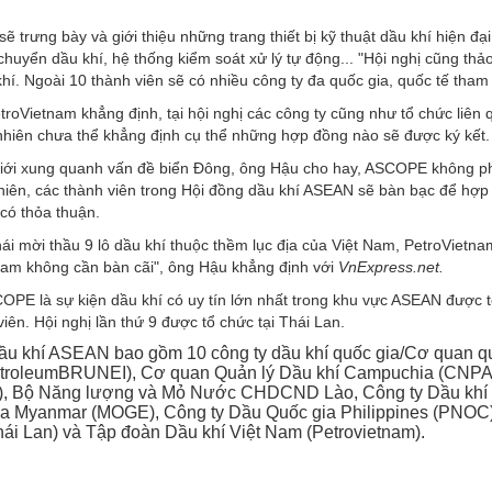
sẽ trưng bày và giới thiệu những trang thiết bị kỹ thuật dầu khí hiện 
chuyển dầu khí, hệ thống kiểm soát xử lý tự động... "Hội nghị cũng t
hí. Ngoài 10 thành viên sẽ có nhiều công ty đa quốc gia, quốc tế tham
roVietnam khẳng định, tại hội nghị các công ty cũng như tổ chức liê
nhiên chưa thể khẳng định cụ thể những hợp đồng nào sẽ được ký kết.
giới xung quanh vấn đề biển Đông, ông Hậu cho hay, ASCOPE không phả
iên, các thành viên trong Hội đồng dầu khí ASEAN sẽ bàn bạc để hợp t
có thỏa thuận.
ái mời thầu 9 lô dầu khí thuộc thềm lục địa của Việt Nam, PetroVietna
Nam không cần bàn cãi", ông Hậu khẳng định với
VnExpress.net.
OPE là sự kiện dầu khí có uy tín lớn nhất trong khu vực ASEAN được t
iên. Hội nghị lần thứ 9 được tổ chức tại Thái Lan.
ầu khí ASEAN bao gồm 10 công ty dầu khí quốc gia/Cơ quan quả
etroleumBRUNEI), Cơ quan Quản lý Dầu khí Campuchia (CNPA),
), Bộ Năng lượng và Mỏ Nước CHDCND Lào, Công ty Dầu khí
ia Myanmar (MOGE), Công ty Dầu Quốc gia Philippines (PNOC)
ái Lan) và Tập đoàn Dầu khí Việt Nam (Petrovietnam).