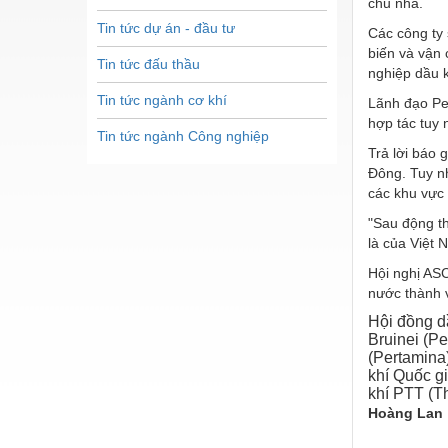
chủ nhà.
Tin tức dự án - đầu tư
Các công ty 
biến và vận 
Tin tức đấu thầu
nghiệp dầu k
Tin tức ngành cơ khí
Lãnh đạo Pet
hợp tác tuy 
Tin tức ngành Công nghiệp
Trả lời báo 
Đông. Tuy nh
các khu vực 
"Sau động th
là của Việt 
Hội nghị ASC
nước thành v
Hội đồng d
Bruinei (P
(Pertamina
khí Quốc g
khí PTT (Th
Hoàng Lan