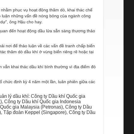
đại nhằm phục vụ hoạt động thăm dò, khai thác chế
hảo luận những vấn đề nóng bỏng của ngành công
 dự", ông Hậu cho hay.
n quan đến hoạt động dầu lửa sẵn sàng thương thảo
i nơi để thảo luận về các vấn đề tranh chấp biển
ác thăm dò dầu khí ở vùng biển riêng rẽ hoặc tại
m vẫn khai thác dầu khí bình thường vì địa điểm đó
ổ chức định kỳ 4 năm một lần, luân phiên giữa các
n lý dầu khí: Công ty Dầu khí Quốc gia
 Công ty Dầu khí Quốc gia Indonesia
 Quốc gia Malaysia (Petronas), Công ty Dầu
, Tập đoàn Keppel (Singapore), Công ty Dầu