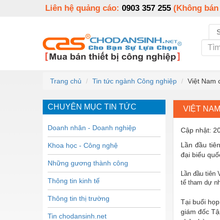
Liên hệ quảng cáo:
0903 357 255
(Không bán
Trang chủ
Tin tức ngành Công nghiệp
Việt Nam c
CHUYÊN MỤC TIN TỨC
VIỆT NAM
Doanh nhân - Doanh nghiệp
Cập nhật: 2
Lần đầu tiê
Khoa học - Công nghệ
đại biểu qu
Những gương thành công
Lần đầu tiên 
Thông tin kinh tế
tế tham dự n
Thông tin thị trường
Tại buổi họp
giám đốc Tập
Tin chodansinh.net