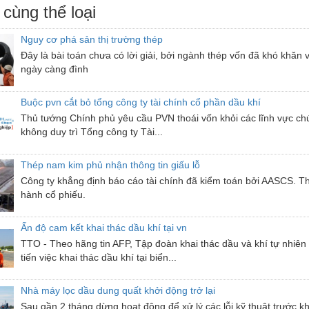
 cùng thể loại
Nguy cơ phá sản thị trường thép
Đây là bài toán chưa có lời giải, bởi ngành thép vốn đã khó khăn
ngày càng đình
Buộc pvn cắt bỏ tổng công ty tài chính cổ phần dầu khí
Thủ tướng Chính phủ yêu cầu PVN thoái vốn khỏi các lĩnh vực ch
không duy trì Tổng công ty Tài...
Thép nam kim phủ nhận thông tin giấu lỗ
Công ty khẳng định báo cáo tài chính đã kiểm toán bởi AASCS. Th
hành cổ phiếu.
Ấn độ cam kết khai thác dầu khí tại vn
TTO - Theo hãng tin AFP, Tập đoàn khai thác dầu và khí tự nhiê
tiến việc khai thác dầu khí tại biển...
Nhà máy lọc dầu dung quất khởi động trở lại
Sau gần 2 tháng dừng hoạt động để xử lý các lỗi kỹ thuật trước k