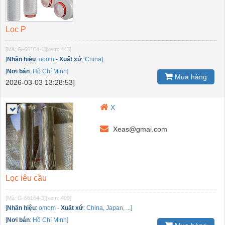
Lọc P
[Mã: G-66164-1]
[xem: 443]
[
Nhãn hiệu
:
ooom
-
Xuất xứ
:
China]
[
Nơi bán
:
Hồ Chí Minh]
Mua hàng
2026-03-03 13:28:53]
X
Xeas@gmai.com
Lọc iêu cầu
[Mã: G-66164-3]
[xem: 409]
[
Nhãn hiệu
:
omom
-
Xuất xứ
:
China, Japan, ...]
[
Nơi bán
:
Hồ Chí Minh]