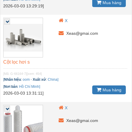
Mua hàng
2026-03-03 13:29:19]
X
Xeas@gmai.com
Cột lọc hơi s
[Mã: G-66164-7]
[xem: 454]
[
Nhãn hiệu
:
oom
-
Xuất xứ
:
China]
[
Nơi bán
:
Hồ Chí Minh]
Mua hàng
2026-03-03 13:31:11]
X
Xeas@gmai.com