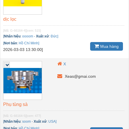
dịc lọc
[Mã: G-66164-4]
[xem: 515]
[
Nhãn hiệu
:
oooom
-
Xuất xứ
:
Đức]
[
Nơi bán
:
Hồ Chí Minh]
Mua hàng
2026-03-03 13:30:00]
X
Xeas@gmai.com
Phụ tùng sà
[Mã: G-66164-5]
[xem: 477]
[
Nhãn hiệu
:
soom
-
Xuất xứ
:
USA]
[
Nơi bán
:
Hồ Chí Minh]