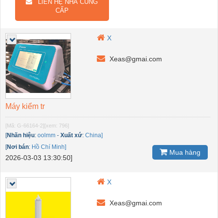
LIÊN HỆ NHÀ CUNG
CẤP
X
Xeas@gmai.com
Máy kiểm tr
[Mã: G-66164-2]
[xem: 796]
[
Nhãn hiệu
:
oolmm
-
Xuất xứ
:
China]
[
Nơi bán
:
Hồ Chí Minh]
Mua hàng
2026-03-03 13:30:50]
X
Xeas@gmai.com