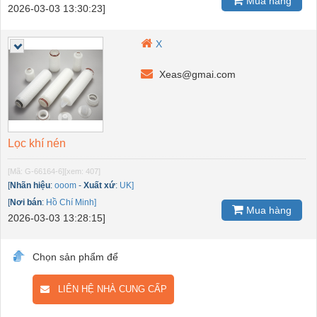
Mua hàng
2026-03-03 13:30:23]
X
Xeas@gmai.com
Lọc khí nén
[Mã: G-66164-6]
[xem: 407]
[
Nhãn hiệu
:
ooom
-
Xuất xứ
:
UK]
[
Nơi bán
:
Hồ Chí Minh]
Mua hàng
2026-03-03 13:28:15]
Chọn sản phẩm để
LIÊN HỆ NHÀ CUNG CẤP