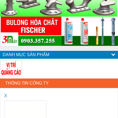
DANH MỤC SẢN PHẨM
THÔNG TIN CÔNG TY
X