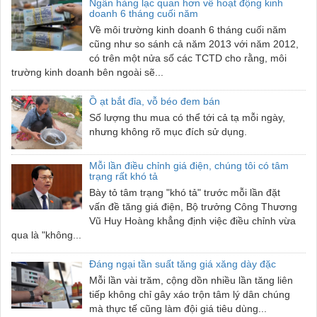
Ngân hàng lạc quan hơn về hoạt động kinh
doanh 6 tháng cuối năm
Về môi trường kinh doanh 6 tháng cuối năm
cũng như so sánh cả năm 2013 với năm 2012,
có trên một nửa số các TCTD cho rằng, môi
trường kinh doanh bên ngoài sẽ...
Ồ ạt bắt đỉa, vỗ béo đem bán
Số lượng thu mua có thể tới cả tạ mỗi ngày,
nhưng không rõ mục đích sử dụng.
Mỗi lần điều chỉnh giá điện, chúng tôi có tâm
trạng rất khó tả
Bày tỏ tâm trạng "khó tả" trước mỗi lần đặt
vấn đề tăng giá điện, Bộ trưởng Công Thương
Vũ Huy Hoàng khẳng định việc điều chỉnh vừa
qua là "không...
Đáng ngại tần suất tăng giá xăng dày đặc
Mỗi lần vài trăm, cộng dồn nhiều lần tăng liên
tiếp không chỉ gây xáo trộn tâm lý dân chúng
mà thực tế cũng làm đội giá tiêu dùng...