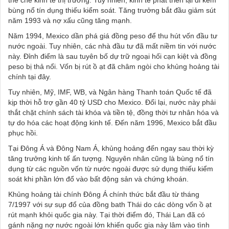
thể chế kinh tế thị trường. Tuy nhiên, kinh tế phát triển lại đi kèm
bùng nổ tín dụng thiếu kiểm soát. Tăng trưởng bắt đầu giảm sút
năm 1993 và nợ xấu cũng tăng mạnh.
Năm 1994, Mexico dần phá giá đồng peso để thu hút vốn đầu tư
nước ngoài. Tuy nhiên, các nhà đầu tư đã mất niềm tin với nước
này. Đỉnh điểm là sau tuyên bố dự trữ ngoại hối cạn kiệt và đồng
peso bị thả nổi. Vốn bị rút ồ ạt đã châm ngòi cho khủng hoảng tài
chính tại đây.
Tuy nhiên, Mỹ, IMF, WB, và Ngân hàng Thanh toán Quốc tế đã
kịp thời hỗ trợ gần 40 tỷ USD cho Mexico. Đổi lại, nước này phải
thắt chặt chính sách tài khóa và tiền tệ, đồng thời tư nhân hóa và
tự do hóa các hoạt động kinh tế. Đến năm 1996, Mexico bắt đầu
phục hồi.
Tại Đông Á và Đông Nam Á
, khủng hoảng đến ngay sau thời kỳ
tăng trưởng kinh tế ấn tượng. Nguyên nhân cũng là bùng nổ tín
dụng từ các nguồn vốn từ nước ngoài được sử dụng thiếu kiểm
soát khi phần lớn đổ vào bất động sản và chứng khoán.
Khủng hoảng tài chính Đông Á chính thức bắt đầu từ tháng
7/1997 với sự sụp đổ của đồng bath Thái do các dòng vốn ồ ạt
rút mạnh khỏi quốc gia này.
Tại thời điểm đó, Thái Lan đã có
gánh nặng
nợ nước ngoài lớn khiến quốc gia này lâm vào tình