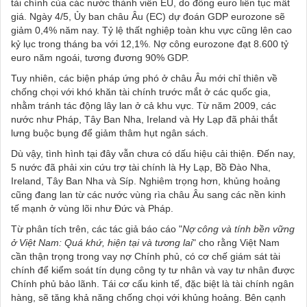
tài chính của các nước thành viên EU, do đồng euro liên tục mất
giá. Ngày 4/5, Ủy ban châu Âu (EC) dự đoán GDP eurozone sẽ
giảm 0,4% năm nay. Tỷ lệ thất nghiệp toàn khu vực cũng lên cao
kỷ lục trong tháng ba với 12,1%. Nợ công eurozone đạt 8.600 tỷ
euro năm ngoái, tương đương 90% GDP.
Tuy nhiên, các biện pháp ứng phó ở châu Âu mới chỉ thiên về
chống chọi với khó khăn tài chính trước mắt ở các quốc gia,
nhằm tránh tác động lây lan ở cả khu vực. Từ năm 2009, các
nước như Pháp, Tây Ban Nha, Ireland và Hy Lạp đã phải thắt
lưng buộc bụng để giảm thâm hụt ngân sách.
Dù vậy, tình hình tại đây vẫn chưa có dấu hiệu cải thiện. Đến nay,
5 nước đã phải xin cứu trợ tài chính là Hy Lạp, Bồ Đào Nha,
Ireland, Tây Ban Nha và Síp. Nghiêm trọng hơn, khủng hoảng
cũng đang lan từ các nước vùng rìa châu Âu sang các nền kinh
tế mạnh ở vùng lõi như Đức và Pháp.
Từ phân tích trên, các tác giả báo cáo "
Nợ công và tính bền vững
ở Việt Nam: Quá khứ, hiện tại và tương lai
"
cho rằng Việt Nam
cần thận trọng trong vay nợ Chính phủ, có cơ chế giám sát tài
chính để kiểm soát tín dụng công ty tư nhân và vay tư nhân được
Chính phủ bảo lãnh. Tái cơ cấu kinh tế, đặc biệt là tài chính ngân
hàng, sẽ tăng khả năng chống chọi với khủng hoảng. Bên cạnh