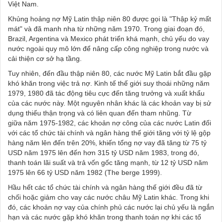
Việt Nam.
Khủng hoảng nợ Mỹ Latin thập niên 80 được gọi là "Thập kỷ mất
mát" và đã manh nha từ những năm 1970. Trong giai đoạn đó,
Brazil, Argentina và Mexico phát triển khá mạnh, chủ yếu do vay
nước ngoài quy mô lớn để nâng cấp công nghiệp trong nước và
cải thiện cơ sở hạ tầng.
Tuy nhiên, đến đầu thập niên 80, các nước Mỹ Latin bắt đầu gặp
khó khăn trong việc trả nợ. Kinh tế thế giới suy thoái những năm
1979, 1980 đã tác động tiêu cực đến tăng trưởng và xuất khẩu
của các nước này. Một nguyên nhân khác là các khoản vay bị sử
dụng thiếu thận trọng và có liên quan đến tham nhũng.
Từ
giữa
năm 1975-1982, các khoản nợ công của các nước Latin đối
với các tổ chức tài chính và ngân hàng thế giới tăng với tỷ lệ gộp
hàng năm lên đến trên 20%, khiến tổng nợ vay đã tăng từ 75 tỷ
USD năm 1975 lên đến hơn 315 tỷ USD năm 1983, trong đó,
thanh toán lãi suất và trả vốn gốc tăng mạnh, từ 12 tỷ USD năm
1975 lên 66 tỷ USD năm 1982 (The berge 1999).
Hầu hết các tổ chức
tài chính và ngân hàng thế giới đều đã từ
chối hoặc giảm cho vay các
nước châu Mỹ Latin khác. Trong khi
đó, các khoản nợ vay của chính
phủ các nước lại chủ yếu là ngắn
hạn và các nước gặp khó khăn trong
thanh toán nợ khi các tổ