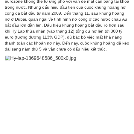
eurozone không thể tự ứng phó với vấn đề mất cân bằng tài khóa
trong nước.
Những dấu hiệu đầu tiên của cuộc khủng hoảng nợ
công đã bắt đầu từ năm 2009. Đến tháng 11, sau khủng hoảng
nợ ở Dubai, quan ngại về tình hình nợ công ở các nước châu Âu
bắt đầu lớn dần lên. Dấu hiệu khủng hoảng bắt đầu rõ hơn sau
khi Hy Lạp thừa nhận (vào tháng 12) tổng dư nợ lên tới 300 tỷ
euro (tương đương 113% GDP), dù bác bỏ việc mất khả năng
thanh toán các khoản nợ này.
Đến nay, cuộc khủng hoảng đã kéo
dài sang năm thứ 5 và vẫn chưa có dấu hiệu kết thúc.