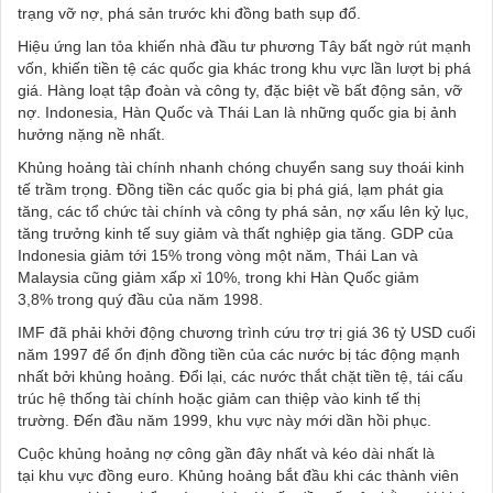
trạng vỡ nợ, phá
sản trước khi đồng bath sụp đổ.
Hiệu ứng lan tỏa khiến nhà đầu tư phương Tây bất ngờ rút mạnh
vốn, khiến tiền tệ các quốc gia khác trong khu vực lần lượt bị phá
giá. Hàng loạt tập đoàn và công ty, đặc biệt về bất động sản, vỡ
nợ. Indonesia, Hàn Quốc và Thái Lan là những quốc gia bị ảnh
hưởng nặng nề nhất.
Khủng hoảng tài chính nhanh chóng chuyển sang suy thoái kinh
tế trầm trọng. Đồng tiền các quốc gia bị phá giá, lạm phát gia
tăng, các tổ chức tài chính và công ty phá sản, nợ xấu lên kỷ lục,
tăng trưởng kinh tế suy giảm và thất nghiệp gia tăng.
GDP của
Indonesia giảm tới 15% trong vòng
một năm, Thái Lan và
Malaysia cũng giảm xấp xỉ 10%, trong
khi Hàn Quốc giảm
3,8%
trong quý đầu của năm 1998.
IMF đã phải khởi động chương trình cứu trợ trị giá 36 tỷ USD cuối
năm 1997 để ổn định đồng tiền của các nước bị tác động mạnh
nhất bởi khủng hoảng. Đổi lại, các nước thắt chặt tiền tệ, tái cấu
trúc hệ thống tài chính hoặc giảm can thiệp vào kinh tế thị
trường. Đến đầu năm 1999, khu vực này mới dần hồi phục.
Cuộc khủng hoảng nợ công gần đây nhất và kéo dài nhất là
tại
khu vực đồng euro
. Khủng hoảng bắt đầu khi các thành viên