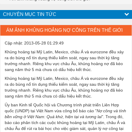
CHUYÊN MỤC TIN TỨC
ÁM ẢNH KHỦNG HOẢNG NỢ CÔNG TRÊN THẾ GIỚI
Cập nhật: 2013-05-28 01:29:49
Khủng hoảng tại Mỹ Latin, Mexico, châu Á và eurozone đều xảy
ra do bùng nổ tín dụng thiếu kiểm soát, ngay sau thời kỳ tăng
trưởng nhanh. Riêng khu vực châu Âu, khủng hoảng nợ đã kéo
sang năm thứ 5 mà chưa có dấu hiệu kết thúc.
Khủng hoảng tại Mỹ Latin, Mexico, châu Á và eurozone đều xảy
ra do bùng nổ tín dụng thiếu kiểm soát, ngay sau thời kỳ tăng
trưởng nhanh. Riêng khu vực châu Âu, khủng hoảng nợ đã kéo
sang năm thứ 5 mà chưa có dấu hiệu kết thúc.
Ủy ban Kinh tế Quốc hội và Chương trình phát triển Liên Hợp
quốc (UNDP) tại Việt Nam vừa công bố báo cáo "
Nợ công và tính
bền vững ở Việt Nam: Quá khứ, hiện tại và tương lai
". Trong đó,
báo cáo phân tích các cuộc khủng hoảng tại Mỹ Latin, châu Á và
châu Âu để rút ra bài học cho việc giám sát, quản lý nợ công tại