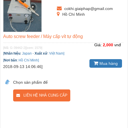
cokhi.giaiphap@gmail.com
Hồ Chí Minh
Auto screw feeder / Máy cấp vít tự động
Giá:
2,000
vnđ
[Mã: G-39442-2]
[xem: 1579]
[
Nhãn hiệu
:
Japan
-
Xuất xứ
:
Việt Nam]
[
Nơi bán
:
Hồ Chí Minh]
Mua hàng
2018-09-13 14:06:46]
Chọn sản phẩm để
LIÊN HỆ NHÀ CUNG CẤP