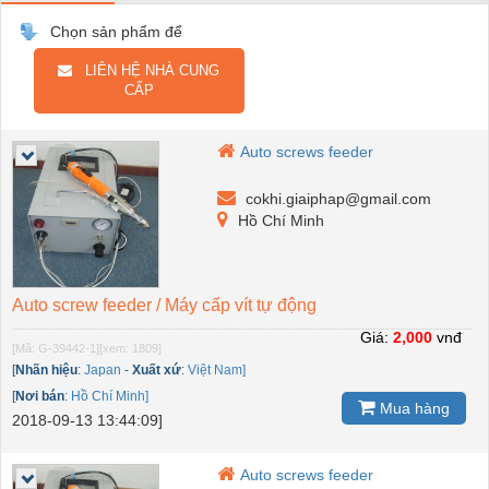
Chọn sản phẩm để
LIÊN HỆ NHÀ CUNG
CẤP
Auto screws feeder
cokhi.giaiphap@gmail.com
Hồ Chí Minh
Auto screw feeder / Máy cấp vít tự động
Giá:
2,000
vnđ
[Mã: G-39442-1]
[xem: 1809]
[
Nhãn hiệu
:
Japan
-
Xuất xứ
:
Việt Nam]
[
Nơi bán
:
Hồ Chí Minh]
Mua hàng
2018-09-13 13:44:09]
Auto screws feeder