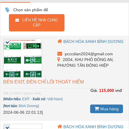
Chọn sản phẩm để
LIÊN HỆ NHÀ CUNG
CẤP
BÁCH HÓA XANH BÌNH DƯƠNG
pcccdian2024@gmail.com
20D4, KHU PHỐ ĐÔNG AN,
PHƯỜNG TÂN ĐÔNG HIỆP
ĐÈN EXIT, ĐÈN CHỈ LỐI THOÁT HIỂM
Giá:
115,000
vnđ
[Mã: G-63674-2]
[xem: 644]
[
Nhãn hiệu
:
EXÍT
-
Xuất xứ
:
Việt Nam]
[
Nơi bán
:
Bình Dương]
Mua hàng
2024-06-06 22:01:13]
BÁCH HÓA XANH BÌNH DƯƠNG