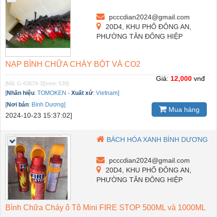
pcccdian2024@gmail.com
20D4, KHU PHỐ ĐÔNG AN,
PHƯỜNG TÂN ĐÔNG HIỆP
NẠP BÌNH CHỮA CHÁY BỘT VÀ CO2
Giá:
12,000
vnđ
[Mã: G-63674-3]
[xem: 539]
[
Nhãn hiệu
:
TOMOKEN
-
Xuất xứ
:
Vietnam]
[
Nơi bán
:
Bình Dương]
Mua hàng
2024-10-23 15:37:02]
BÁCH HÓA XANH BÌNH DƯƠNG
pcccdian2024@gmail.com
20D4, KHU PHỐ ĐÔNG AN,
PHƯỜNG TÂN ĐÔNG HIỆP
Bình Chữa Cháy ô Tô Mini FIRE STOP 500ML và 1000ML