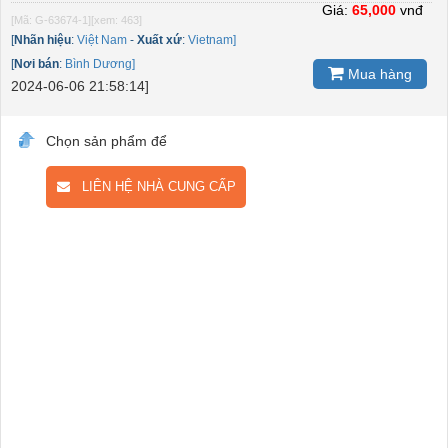
Giá:
65,000
vnđ
[Mã: G-63674-1]
[xem: 463]
[
Nhãn hiệu
:
Việt Nam
-
Xuất xứ
:
Vietnam]
[
Nơi bán
:
Bình Dương]
Mua hàng
2024-06-06 21:58:14]
Chọn sản phẩm để
LIÊN HỆ NHÀ CUNG CẤP