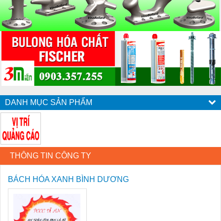
DANH MỤC SẢN PHẨM
THÔNG TIN CÔNG TY
BÁCH HÓA XANH BÌNH DƯƠNG