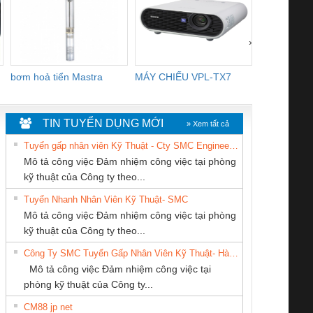
›
bơm hoả tiển Mastra
MÁY CHIẾU VPL-TX7
BOM DINH
WHITE
TIN TUYỂN DỤNG MỚI
» Xem tất cả
Tuyển gấp nhân viên Kỹ Thuật - Cty SMC Engineering
Mô tả công việc Đảm nhiệm công việc tại phòng
kỹ thuật của Công ty theo...
Tuyển Nhanh Nhân Viên Kỹ Thuật- SMC
CÔNG TY TNHH
CÔNG TY CP TỰ
CONG TY TNHH
 Le An Toàn
Bộ giám sát chuỗi
Bộ giám sát dòng
Bộ ng
Mô tả công việc Đảm nhiệm công việc tại phòng
THIẾT BỊ CÔNG
ĐỘNG TIẾN
TM-DV DAI DONG
enix Contact
tấm pin
điện chuỗi
ray W
kỹ thuật của Công ty theo...
NGHIỆP NIHON
HƯNG
THANH
6960 – PSR-
TRANSCLINIC 16I+
TRANSCLINIC 16I+
BAS 
Công Ty SMC Tuyển Gấp Nhân Viên Kỹ Thuật- Hà Nội
SETSUBI VIỆT
SCP-
1K5 L (2433950000)
(2008130000)
(28
Mô tả công việc Đảm nhiệm công việc tại
NAM
/FSP/2X1/1X2
phòng kỹ thuật của Công ty...
CM88 jp net
CÔNG TY TNHH
Công Ty TNHH
CÔNG TY TNHH