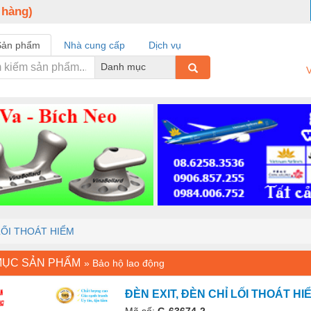
 hàng)
Sản phẩm
Nhà cung cấp
Dịch vụ
Danh mục
V
LỐI THOÁT HIỂM
MỤC SẢN PHẨM
»
Bảo hộ lao động
ĐÈN EXIT, ĐÈN CHỈ LỐI THOÁT HI
Mã số:
G-63674-2