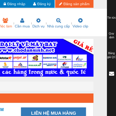
Đăng nhập
Đăng ký
Đăng sản phẩm
Tin tức
iệc làm
Cần mua
Dịch vụ
Nhà cung cấp
Video clip
Quy
định
Bảng
giá QC
ỂM
LIÊN HỆ MUA HÀNG