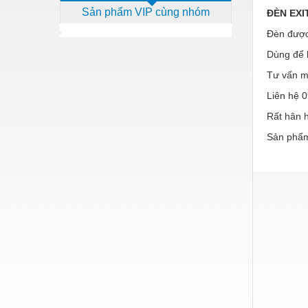
Sản phẩm VIP cùng nhóm
ĐÈN EXI
Dịch vụ - Thi công
Đèn được
Điện công nghiệp
Dùng để h
Điện gia dụng
Tư vấn m
Điện Lạnh
Liên hệ 
Đóng tàu Thiết bị
Rất hân 
Sản phẩm
Đúc chính xác Thiết bị
Dụng cụ cầm tay
Dụng cụ cắt gọt
Dụng cụ điện
Dụng cụ đo
Gỗ - Trang thiết bị
Hàn cắt - Thiết bị