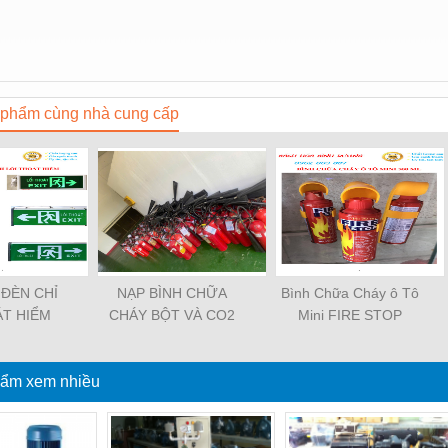
phẩm cùng nhà cung cấp
 ĐÈN CHỈ
NẠP BÌNH CHỮA
Bình Chữa Cháy ô Tô
ÁT HIỂM
CHÁY BỘT VÀ CO2
Mini FIRE STOP
500ML và 1000ML
ẩm xem nhiều