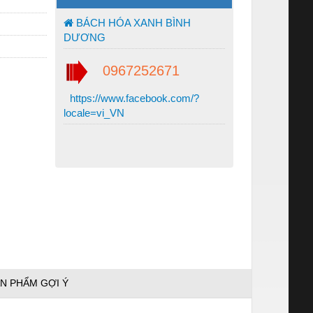
BÁCH HÓA XANH BÌNH
DƯƠNG
0967252671
https://www.facebook.com/?
locale=vi_VN
N PHẨM GỢI Ý