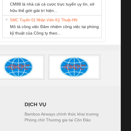
CM88 là nhà cái cá cược trực tuyến uy tín, sở
KINH DOANH
Thiết Bị Điện Nam
THƯƠNG MẠI
iám sát chuỗi
Bộ chỉnh lưu nguồn
Nẹp nhôm chống
Bộ c
hữu thế giới giải trí hiện...
DỊCH VỤ XNK
Quốc Thịnh
DỊCH VỤ KỸ
tấm pin
điện TRANSCLINIC
trơn Đà Nẵng
giám 
PHƯƠNG NAM
THUẬT ĐIỆN CƠ
SMC Tuyển 01 Nhân Viên Kỹ Thuật-HN
SCLINIC 16I+
BKE 1K5.4
Sola
GIA HƯNG PHÁT
Mô tả công việc Đảm nhiệm công việc tại phòng
 (2502520000)
(7791400879)2. Giá
TRAN
kỹ thuật của Công ty theo...
1K5.4
DỊCH VỤ
Bamboo Airways chính thức khai trương
Phòng chờ Thương gia tại Côn Đảo