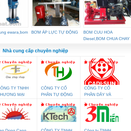
dung ewara,bom
BƠM ÁP LỰC TỰ ĐỘNG
BOM CUU HOA
Diesel,BOM CHUA CHAY
Nhà cung cấp chuyên nghiệp
ÔNG TY TNHH
CÔNG TY CỔ
CÔNG TY CỔ
Đệm An Toàn
Rơ Le An Toàn
Bộ Lặp Tín Hiệu
Rơ
THƯƠNG MẠI
PHẦN TỰ ĐỘNG
PHẦN DÂY VÀ
nix Contact
Phoenix Contact
PROFIBUS Phoenix
Pho
HIÊN ÂN VIỆT
TIẾN HƯNG
CÁP ĐIỆN
PC20-1NO-
PSR-SCP-
Contact PSI-REP-
298
NAM
THƯỢNG ĐÌNH
24DC-SP -
24UC/ESL4/3X1/1X2/B
PROFIBUS/12MB -
700578
- 2981059
2708863
24DC
an Dong Cang
CÔNG TY TNHH
Công ty TNHH