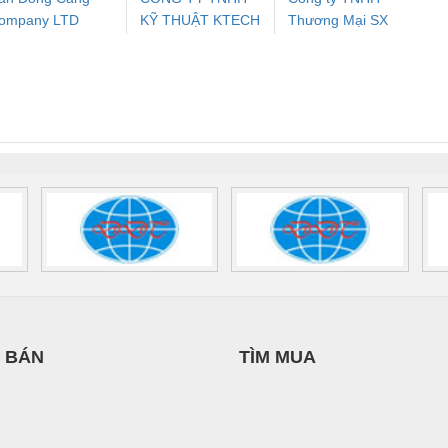
ompany LTD
KỸ THUẬT KTECH
Thương Mại SX
ưu Điện AC
Mô-đun Ắc Quy UPS
Rơ Le An Toàn
Bộ g
VIỆT NAM
Ba Miền
 Suất Cao
Phoenix Contact
Phoenix Contact
nix Contact
QUINT-HP-
2981059 – PSR-
TRAN
INT-HP-
BAT/PB/48DC/7.0AH/PT
SCP-
1K5 H
0AC/2.5KVA/PT
- 1133819
24UC/ESL4/3X1/1X2/B
 1136815
 BÁN
TÌM MUA