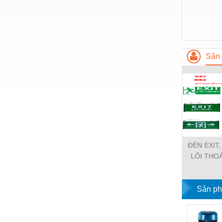
Hóa chất-Trang thiết bị
Kệ công nghiệp
Khí nén - Thiết bị
Khuôn mẫu - Phụ tùng
Sản 
Lọc công nghiệp
Máy công cụ - Phụ tùng
Mỏ - Trang thiết bị
Mô tơ - Hộp số
Môi trường - Thiết bị
ĐÈN EXIT,
LỐI THO
Nâng hạ - Trang thiết bị
Nội - Ngoại thất - văn phòng
Sản ph
Nồi hơi - Trang thiết bị
Nông nghiệp - Thiết bị