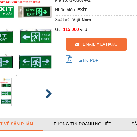
Nhãn hiệu:
EXÍT
Xuất xứ:
Việt Nam
Giá:
115,000
vnđ
EMAIL MUA HÀNG
Tải file PDF
ẾT VỀ SẢN PHẨM
THÔNG TIN DOANH NGHIỆP
SẢ