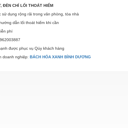
T, ĐÈN CHỈ LỐI THOÁT HIỂM
 sử dụng rộng rãi trong văn phòng, tòa nhà
ướng dẫn lối thoát hiểm khi cần
iễn phí
0962003887
hạnh được phục vụ Qúy khách hàng
 doanh nghiệp:
BÁCH HÓA XANH BÌNH DƯƠNG