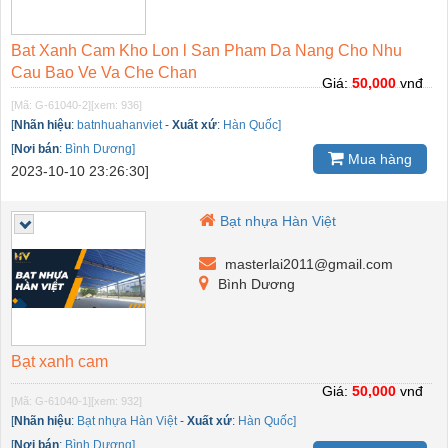
Bat Xanh Cam Kho Lon l San Pham Da Nang Cho Nhu
Cau Bao Ve Va Che Chan
Giá:
50,000
vnđ
[Mã: G-61040-2]
[xem: 936]
[
Nhãn hiệu
:
batnhuahanviet
-
Xuất xứ
:
Hàn Quốc]
[
Nơi bán
:
Bình Dương]
Mua hàng
2023-10-10 23:26:30]
Bạt nhựa Hàn Việt
masterlai2011@gmail.com
Bình Dương
Bạt xanh cam
Giá:
50,000
vnđ
[Mã: G-61040-1]
[xem: 932]
[
Nhãn hiệu
:
Bạt nhựa Hàn Việt
-
Xuất xứ
:
Hàn Quốc]
[
Nơi bán
:
Bình Dương]