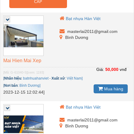
CẤP
Bạt nhựa Hàn Việt
masterlai2011@gmail.com
Bình Dương
Mai Hien Mai Xep
Giá:
50,000
vnđ
[Mã: G-61040-5]
[xem: 1193]
[
Nhãn hiệu
:
batnhuahanviet
-
Xuất xứ
:
Việt Nam]
[
Nơi bán
:
Bình Dương]
Mua hàng
2023-12-15 12:02:44]
Bạt nhựa Hàn Việt
masterlai2011@gmail.com
Bình Dương