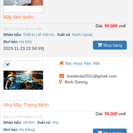
Máy tăm nước
Giá:
50,000
vnđ
[Mã: G-61040-4]
[xem: 666]
[
Nhãn hiệu
:
Thiết bị y tế Việt Hà
-
Xuất xứ
:
Nước ngoài]
[
Nơi bán
:
Hà Nội]
Mua hàng
2023-11-23 22:58:59]
Bạt nhựa Hàn Việt
masterlai2011@gmail.com
Bình Dương
Nha May Thong Minh
Giá:
50,000
vnđ
[Mã: G-61040-6]
[xem: 521]
[
Nhãn hiệu
:
VR360
-
Xuất xứ
:
VN]
[
Nơi bán
:
Đà Nẵng]
Mua hàng