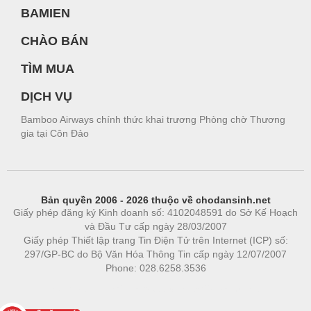
BAMIEN
CHÀO BÁN
TÌM MUA
DỊCH VỤ
Bamboo Airways chính thức khai trương Phòng chờ Thương
gia tại Côn Đảo
Bản quyền 2006 - 2026 thuộc về chodansinh.net
Giấy phép đăng ký Kinh doanh số: 4102048591 do Sở Kế Hoạch
và Đầu Tư cấp ngày 28/03/2007
Giấy phép Thiết lập trang Tin Điện Tử trên Internet (ICP) số:
297/GP-BC do Bộ Văn Hóa Thông Tin cấp ngày 12/07/2007
Phone: 028.6258.3536
Phòng trọ
|
https://bdsgroup.vn
https://kqxs123.com