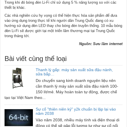
Trong khi đó bóng đèn Li-Fi chỉ sử dụng 5 % năng lượng so với các
thiết bị khác.
Các nhà nghiên cứu hy vọng có thể hiện thực hóa sản phẩm để đưa
vào ứng dụng trong thực tế khi người dân Trung Quốc đang có xu
hướng sử dụng đèn LED thay cho bóng đèn truyền thống. 10 mẫu bóng
đèn Li-Fi sẽ được giới tại một triển lãm thương mại tại Trung Quốc
trong tháng tới.
Nguồn: Sưu lầm internet
Bài viết cùng thể loại
Thanh lý gấp: máy sản xuất sữa đậu nành,
sữa bắp…
Do chuyển sang kinh doanh nguyên liệu nên
cần thanh lý máy sản xuất sữa đậu nành 100-
150 lít/mẻ. Máy hoàn toàn tự động, được chế
tạo tại Việt Nam theo...
Sự cố "thiên niên kỷ" y2k chuẩn bị lặp lại vào
năm 2038
Vào năm 2038, nhiều máy tính và điện thoại di
động có thể sẽ gặp lỗi tương tự như sự cố nổi