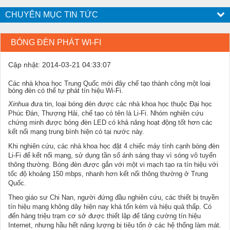
CHUYÊN MỤC TIN TỨC
BÓNG ĐÈN PHÁT WI-FI
Cập nhật: 2014-03-21 04:33:07
Các nhà khoa học Trung Quốc mới đây chế tạo thành công một loại
bóng đèn có thể tự phát tín hiệu Wi-Fi.
Xinhua
đưa tin, loại bóng đèn được các nhà khoa học thuộc Đại học
Phúc Đán, Thượng Hải, chế tạo có tên là Li-Fi. Nhóm nghiên cứu
chứng minh được bóng đèn LED có khả năng hoạt động tốt hơn các
kết nối mạng trung bình hiện có tại nước này.
Khi nghiên cứu, các nhà khoa học đặt 4 chiếc máy tính cạnh bóng đèn
Li-Fi để kết nối mạng, sử dụng tần số ánh sáng thay vì sóng vô tuyến
thông thường. Bóng đèn được gắn với một vi mạch tạo ra tín hiệu với
tốc độ khoảng 150 mbps, nhanh hơn kết nối thông thường ở Trung
Quốc.
Theo giáo sư Chi Nan, người đứng đầu nghiên cứu, các thiết bị truyền
tín hiệu mạng không dây hiện nay khá tốn kém và hiệu quả thấp. Có
đến hàng triệu trạm cơ sở được thiết lập để tăng cường tín hiệu
Internet, nhưng hầu hết năng lượng bị tiêu tốn ở các hệ thống làm mát.