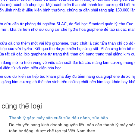
ác một cách có chọn lọc. Một cách biến than chì thành kim cương đã biết hiệ
n định nhất ở điều kiện bình thường, chúng ta cần phải tăng gấp 150.000 lần
.
ên cứu đến từ phòng thí nghiệm SLAC, do Đại học Stanford quản lý cho Cụ
p mới, khả thi hơn nhờ sử dụng cơ chế hyđro hóa graphene để tạo ra các m
ứu đã cho thêm một vài lớp graphene, thực chất là các tấm than chì có độ 
 tiếp xúc với hyđro. Kết quả thu được khiến họ sửng sốt: Phản ứng trên bề m
của tất cả các lớp graphene từ trạng thái than chì sang trạng thái giống kim 
n đang mở ra triển vọng về việc sản xuất đại trà các màng kim cương mỏng 
 bị điện tử và cảm biến điện hóa học.
ên cứu dự kiến sẽ tiếp tục khám phá đầy đủ tiềm năng của graphene được hy
 giống kim cương có thể sản sinh trên những chất nền kim loại khác hay kh
 cùng thể loại
Thanh lý gấp: máy sản xuất sữa đậu nành, sữa bắp…
Do chuyển sang kinh doanh nguyên liệu nên cần thanh lý máy sả
toàn tự động, được chế tạo tại Việt Nam theo...