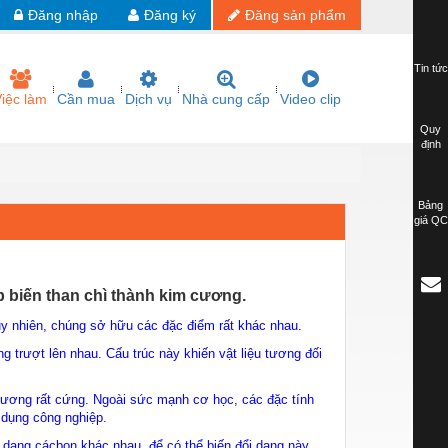
Đăng nhập
Đăng ký
Đăng sản phẩm
Tin tức
iệc làm
Cần mua
Dịch vụ
Nhà cung cấp
Video clip
Quy
định
Bảng
giá QC
 biến than chì thành kim cương.
y nhiên, chúng sở hữu các đặc điểm rất khác nhau.
 trượt lên nhau. Cấu trúc này khiến vật liệu tương đối
ương rất cứng. Ngoài sức mạnh cơ học, các đặc tính
 dụng công nghiệp.
 dạng cácbon khác nhau, để có thể biến đổi dạng này