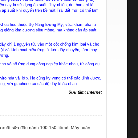
n nay là sử dụng áp suất. Tuy nhiên, do than chì là
 áp suất khí quyển trên bề mặt Trái đất mới có thể làm
c Khoa học thuộc Bộ Năng lượng Mỹ, vừa khám phá ra
àng giống kim cương siêu mỏng, mà không cần áp suất
dày chỉ 1 nguyên tử, vào một cột chống kim loại và cho
ặt đã kích hoạt hiệu ứng lôi kéo dây chuyền, làm thay
cương.
cho vô số ứng dụng công nghiệp khác nhau, từ công cụ
đro hóa vài lớp. Họ cũng kỳ vọng có thể xác định được,
ông, với graphene có các độ dày khác nhau.
Sưu tầm: Internet
n xuất sữa đậu nành 100-150 lít/mẻ. Máy hoàn