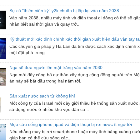
Sự cố "thiên niên kỷ" y2k chuẩn bị lặp lại vào năm 2038
Vào năm 2038, nhiều máy tính và điện thoại di động có thể sẽ gặp
nhận biết sai thời gian và quay trở...
Kỹ thuật mới xác định chính xác thời gian xuất hiện dấu vân tay 
Các chuyên gia pháp y Hà Lan đã tìm được cách xác định chính xác
một đột phá trong...
Nga sẽ đưa người lên mặt trăng vào năm 2030
Nga mới đây công bố dự thảo xây dựng cộng đồng người trên Mặt
án này sẽ bắt đầu trong hai năm tới.
Sản xuất nước sạch từ không khí
Một công ty của Israel mới đây giới thiệu hệ thống sản xuất nước
sử dụng nước ở nhiều khu vực dân cư...
Mẹo cứu sống iphone, ipad và điện thoại bị rơi nước ít ngờ tới
Nếu chẳng may bị rơi smartphone hoặc máy tính bảng xuống nước.
giúp bạn có thể cứu sống các...