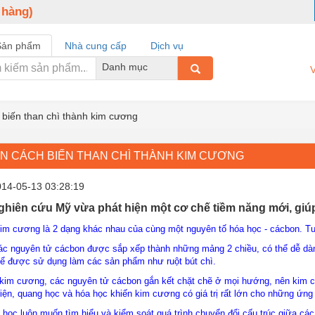
 hàng)
Sản phẩm
Nhà cung cấp
Dịch vụ
Danh mục
V
 biến than chì thành kim cương
ỆN CÁCH BIẾN THAN CHÌ THÀNH KIM CƯƠNG
014-05-13 03:28:19
hiên cứu Mỹ vừa phát hiện một cơ chế tiềm năng mới, giúp
kim cương là 2 dạng khác nhau của cùng một nguyên tố hóa học - cácbon. Tu
ác nguyên tử cácbon được sắp xếp thành những mảng 2 chiều, có thể dễ dàng
ể được sử dụng làm các sản phẩm như ruột bút chì.
 kim cương, các nguyên tử cácbon gắn kết chặt chẽ ở mọi hướng, nên kim c
điện, quang học và hóa học khiến kim cương có giá trị rất lớn cho những ứng
học luôn muốn tìm hiểu và kiểm soát quá trình chuyển đổi cấu trúc giữa các