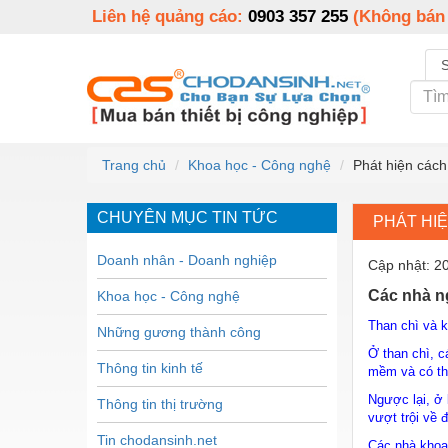
Liên hệ quảng cáo:
0903 357 255
(Không bán
Trang chủ
Khoa học - Công nghệ
Phát hiện cách
CHUYÊN MỤC TIN TỨC
PHÁT HI
Doanh nhân - Doanh nghiệp
Cập nhật: 2
Các nhà ng
Khoa học - Công nghệ
Than chì và 
Những gương thành công
Ở than chì, c
Thông tin kinh tế
mềm và có th
Ngược lại, ở
Thông tin thị trường
vượt trội về 
Tin chodansinh.net
Các nhà khoa 