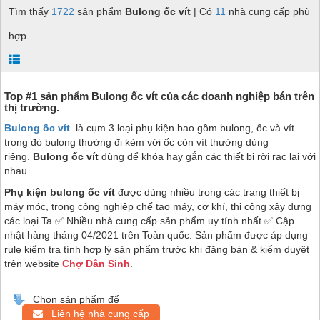
Tìm thấy
1722
sản phẩm
Bulong ốc vít
| Có
11
nhà cung cấp phù
hợp
Top #1 sản phẩm
Bulong
ốc vít của các doanh nghiệp bán trên
thị trường.
Bulong ốc vít
là cụm 3 loại phụ kiện bao gồm bulong, ốc và vít
trong đó bulong thường đi kèm với ốc còn vít thường dùng
riêng.
Bulong ốc vít
dùng để khóa hay gắn các thiết bị rời rạc lại với
nhau.
Phụ kiện bulong ốc vít
được dùng nhiều trong các trang thiết bị
máy móc, trong công nghiệp chế tạo máy, cơ khí, thi công xây dựng
các loại
Ta
✅ Nhiều nhà cung cấp sản phẩm uy tính nhất ✅ Cập
nhật hàng tháng 04/2021 trên Toàn quốc. Sản phẩm được áp dụng
rule kiểm tra tính hợp lý sản phẩm trước khi đăng bán & kiểm duyệt
trên website
Chợ Dân Sinh
.
Chọn sản phẩm để
Liên hệ nhà cung cấp