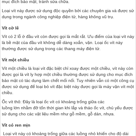
mục đích bảo mật, tránh sửa chữa.
Loại vít này được sử dụng độc quyền bởi các chuyên gia và được sử
dụng trong ngành công nghiệp điện tử, hàng không vũ trụ.
Vít cờ lê
Vít có 2 lỗ ở đầu vít còn được gọi là mắt rắt. Ưu điểm của loại vít này
là bề mặt của đầu vít không dễ dàng xoắn, vặn. Loại ốc vít này
thường được sử dụng trong các thang máy điện tử.
Vít một chiều
Vít một chiều là loại vít đặc biệt chỉ xoay được một chiều, vít này còn
được gọi là vít ly hợp một chiều thường được sử dụng cho mục đích
bảo mật có tác dụng làm chết mối nối. Tuy nhiên vẫn có một công cụ
được sử dụng để loại bỏ vít đặc biệt này được gọi là máy vặn vít một
chiều.
Ốc vít thô: Đây là loại ốc vít có khoảng trống giữa các
luồng lớn nhằm đỡ tốn thời gian khi lắp và tháo ốc vít, chủ yếu được
sử dụng cho các vật liệu mềm như gỗ mềm, gỗ dán, nhựa.
Vít có ren mịn
Loại vít này có khoảng trống giữa các luồng nhỏ khiến cho độ dài