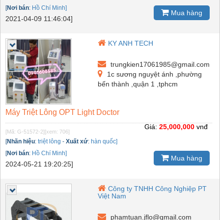
[
Nơi bán
:
Hồ Chí Minh]
Mua hàng
2021-04-09 11:46:04]
KY ANH TECH
trungkien17061985@gmail.com
1c sương nguyệt ánh ,phường
bến thành ,quận 1 ,tphcm
Máy Triệt Lông OPT Light Doctor
Giá:
25,000,000
vnđ
[Mã: G-51572-2]
[xem: 706]
[
Nhãn hiệu
:
triệt lông
-
Xuất xứ
:
hàn quốc]
[
Nơi bán
:
Hồ Chí Minh]
Mua hàng
2024-05-21 19:20:25]
Công ty TNHH Công Nghiệp PT
Việt Nam
phamtuan.jflo@gmail.com