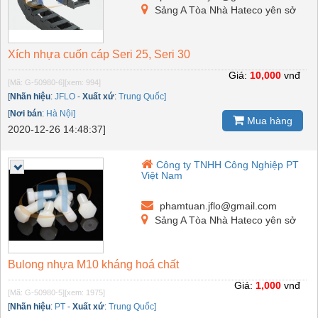
Sảng A Tòa Nhà Hateco yên sở
Xích nhựa cuốn cáp Seri 25, Seri 30
Giá:
10,000
vnđ
[Mã: G-50980-6]
[xem: 994]
[
Nhãn hiệu
:
JFLO
-
Xuất xứ
:
Trung Quốc]
[
Nơi bán
:
Hà Nội]
Mua hàng
2020-12-26 14:48:37]
Công ty TNHH Công Nghiệp PT
Việt Nam
phamtuan.jflo@gmail.com
Sảng A Tòa Nhà Hateco yên sở
Bulong nhựa M10 kháng hoá chất
Giá:
1,000
vnđ
[Mã: G-50980-5]
[xem: 1975]
[
Nhãn hiệu
:
PT
-
Xuất xứ
:
Trung Quốc]