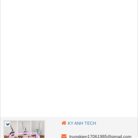
KY ANH TECH
trungkien17061985@gmail.com