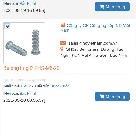
[
Nơi bán
:
Bắc Ninh]
Mua hàng
2021-05-19 16:09:56]
Công ty CP Công nghiệp ND Việt
Nam
sales@ndvietnam.com.vn
SH32, Belhomes, Đường Hữu
Nghị, KCN VSIP, Từ Sơn, Bắc Ninh
Bulong tự giữ FHS-M6-20
[Mã: G-52382-1]
[xem: 3008]
[
Nhãn hiệu
:
PEM
-
Xuất xứ
:
Trung Quốc]
[
Nơi bán
:
Bắc Ninh]
Mua hàng
2021-05-20 08:56:37]