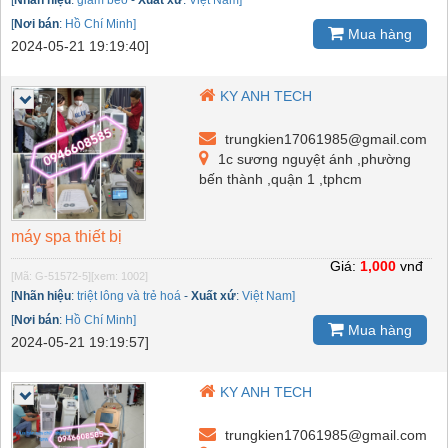
[
Nơi bán
:
Hồ Chí Minh]
Mua hàng
2024-05-21 19:19:40]
KY ANH TECH
trungkien17061985@gmail.com
1c sương nguyệt ánh ,phường
bến thành ,quận 1 ,tphcm
máy spa thiết bị
Giá:
1,000
vnđ
[Mã: G-51572-5]
[xem: 1002]
[
Nhãn hiệu
:
triệt lông và trẻ hoá
-
Xuất xứ
:
Việt Nam]
[
Nơi bán
:
Hồ Chí Minh]
Mua hàng
2024-05-21 19:19:57]
KY ANH TECH
trungkien17061985@gmail.com