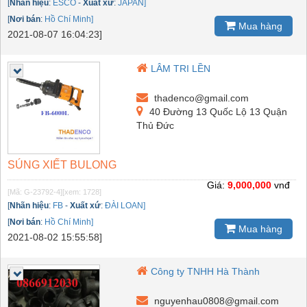
[
Nhãn hiệu
:
ESCO
-
Xuất xứ
:
JAPAN]
[
Nơi bán
:
Hồ Chí Minh]
Mua hàng
2021-08-07 16:04:23]
LÂM TRI LỀN
thadenco@gmail.com
40 Đường 13 Quốc Lộ 13 Quận
Thủ Đức
SÚNG XIẾT BULONG
Giá:
9,000,000
vnđ
[Mã: G-23792-4]
[xem: 1728]
[
Nhãn hiệu
:
FB
-
Xuất xứ
:
ĐÀI LOAN]
[
Nơi bán
:
Hồ Chí Minh]
Mua hàng
2021-08-02 15:55:58]
Công ty TNHH Hà Thành
nguyenhau0808@gmail.com