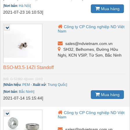
[
Nơi bán
:
Hà Nội]
Mua hàng
2021-07-23 16:10:53]
Công ty CP Công nghiệp ND Việt
Nam
sales@ndvietnam.com.vn
SH32, Belhomes, Đường Hữu
Nghị, KCN VSIP, Từ Sơn, Bắc Ninh
BSO-M3.5-14ZI Standoff
[Mã: G-52382-4]
[xem: 1100]
[
Nhãn hiệu
:
PEM
-
Xuất xứ
:
Trung Quốc]
[
Nơi bán
:
Bắc Ninh]
Mua hàng
2021-07-14 15:15:44]
Công ty CP Công nghiệp ND Việt
Nam
sales@ndvietnam.com.vn