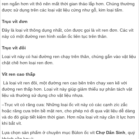
ren ngắn hơn vít thô nên mất thời gian tháo lắp hơn. Chúng thường
được sử dụng trên các loại vật liệu cứng như gỗ, kim loại tấm.
Trục vít đơn
Đây là loại vít thông dụng nhất, còn được gọi là vít ren đơn. Các vít
này có một đường ren hình xoắn ốc liên tục trên thân.
Trục vít đôi
Loại vít này có hai đường ren chạy trên thân, chúng gắn vào vật liệu
chặt chẽ hơn loại ren đơn.
Vít ren cao thấp
Là loại vít ren đôi, một đường ren cao bên trên chạy xen kẽ với
đường ren thấp hơn. Loại vít này giúp giảm thiểu sự phân tách vật
liệu và thường sử dụng cho vật liệu nhựa.
–Trục vít có răng cưa: Những loại ốc vít này có các cạnh zíc zắc
hoặc răng cưa trên bề mặt ren, cho phép nó đi qua vật liệu dễ dàng
và do đó giúp tiết kiệm thời gian. Hơn nữa loại vít này cần ít lực hơn
khi bắt vít.
Lựa chọn sản phẩm ở chuyên mục Bùlon ốc vít
Chợ Dân Sinh
, quý
khách cần lưu ý: