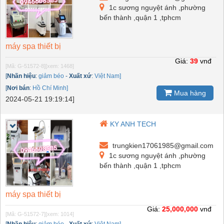
1c sương nguyệt ánh ,phường
bến thành ,quận 1 ,tphcm
máy spa thiết bị
Giá:
39
vnđ
[Mã: G-51572-8]
[xem: 1468]
[
Nhãn hiệu
:
giảm béo
-
Xuất xứ
:
Việt Nam]
[
Nơi bán
:
Hồ Chí Minh]
Mua hàng
2024-05-21 19:19:14]
KY ANH TECH
trungkien17061985@gmail.com
1c sương nguyệt ánh ,phường
bến thành ,quận 1 ,tphcm
máy spa thiết bị
Giá:
25,000,000
vnđ
[Mã: G-51572-7]
[xem: 1014]
[
Nhãn hiệu
:
giảm béo
-
Xuất xứ
:
Việt Nam]