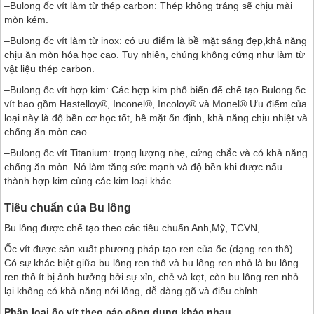
–Bulong ốc vít làm từ thép carbon: Thép không tráng sẽ chịu mài
mòn kém.
–Bulong ốc vít làm từ inox: có ưu điểm là bề mặt sáng đẹp,khả năng
chịu ăn mòn hóa học cao. Tuy nhiên, chúng không cứng như làm từ
vật liệu thép carbon.
–Bulong ốc vít hợp kim: Các hợp kim phổ biến để chế tạo Bulong ốc
vít bao gồm Hastelloy®, Inconel®, Incoloy® và Monel®.Ưu điểm của
loại này là độ bền cơ học tốt, bề mặt ổn định, khả năng chịu nhiệt và
chống ăn mòn cao.
–Bulong ốc vít Titanium: trọng lượng nhẹ, cứng chắc và có khả năng
chống ăn mòn. Nó làm tăng sức mạnh và độ bền khi được nấu
thành hợp kim cùng các kim loại khác.
Tiêu chuẩn của Bu lông
Bu lông được chế tạo theo các tiêu chuẩn Anh,Mỹ, TCVN,...
Ốc vít được sản xuất phương pháp tạo ren của ốc (dạng ren thô).
Có sự khác biệt giữa bu lông ren thô và bu lông ren nhỏ là bu lông
ren thô ít bị ảnh hưởng bởi sự xỉn, chẻ và kẹt, còn bu lông ren nhỏ
lại không có khả năng nới lỏng, dễ dàng gõ và điều chỉnh.
Phân loại ốc vít theo các công dụng khác nhau