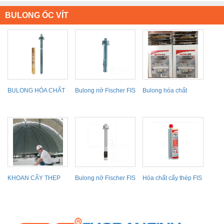
BULONG ỐC VÍT
BULONG HÓA CHẤT
Bulong nở Fischer FIS
Bulong hóa chất
FISCHER
FBN II
fischer
KHOAN CẤY THEP
Bulong nở Fischer FIS
Hóa chất cấy thép FIS
BẰNG HÓA CHẤT
FAZ II
V 360 S
FISCHER