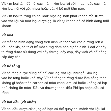
Vít kim loại tấm để nối các mảnh kim loại lại với nhau hoặc các mảnh
kim loại nối với gỗ, nhựa hoặc bất kì bề mặt tấm nào.
Vít kim loại thường có hai loại: Một loại bạn phải khoan mồi trước
vào vật liệu và một loại được gọi là vít tự khoan đã có hình dạng mũi
khoan.
Vít mắt
Vít mắt có hình dạng vòng trên đỉnh và thân với các đường ren ở
đầu bên kia, có thiết kế mắt cứng đảm bảo sự ổn định. Loại vít này
thường được sử dụng với dây thừng, dây cáp, dây xích và để nâng
cấp dây cáp.
Vít bê tông
Vít bê tông được dùng để nối các loại vật liệu như gỗ, kim loại,…
vào bê tông hoặc khối xây. Vít bê tông thường được làm bằng thép
không gỉ hoặc thép carbon có màu xanh lam, có hoặc không có lớp
phủ chống ăn mòn. Đầu vít thường theo kiểu Phillips hoặc đầu có
rãnh.
Vít hai đầu (vít chốt)
Vít hai đầu được sử dụng để bạn có thể quay hai mảnh vật liệu lại