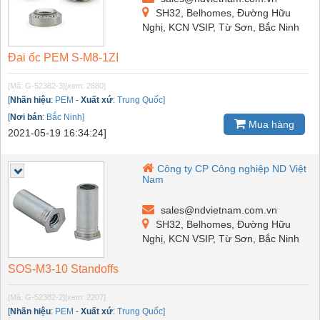
SH32, Belhomes, Đường Hữu
Nghị, KCN VSIP, Từ Sơn, Bắc Ninh
Đai ốc PEM S-M8-1ZI
[Mã: G-52382-3]
[xem: 2880]
[
Nhãn hiệu
:
PEM
-
Xuất xứ
:
Trung Quốc]
[
Nơi bán
:
Bắc Ninh]
Mua hàng
2021-05-19 16:34:24]
Công ty CP Công nghiệp ND Việt
Nam
sales@ndvietnam.com.vn
SH32, Belhomes, Đường Hữu
Nghị, KCN VSIP, Từ Sơn, Bắc Ninh
SOS-M3-10 Standoffs
[Mã: G-52382-2]
[xem: 2207]
[
Nhãn hiệu
:
PEM
-
Xuất xứ
:
Trung Quốc]