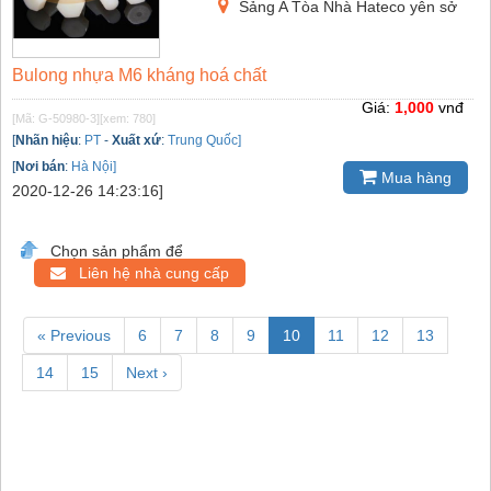
Sảng A Tòa Nhà Hateco yên sở
Bulong nhựa M6 kháng hoá chất
Giá:
1,000
vnđ
[Mã: G-50980-3]
[xem: 780]
[
Nhãn hiệu
:
PT
-
Xuất xứ
:
Trung Quốc]
[
Nơi bán
:
Hà Nội]
Mua hàng
2020-12-26 14:23:16]
Chọn sản phẩm để
Liên hệ nhà cung cấp
« Previous
6
7
8
9
10
11
12
13
14
15
Next ›