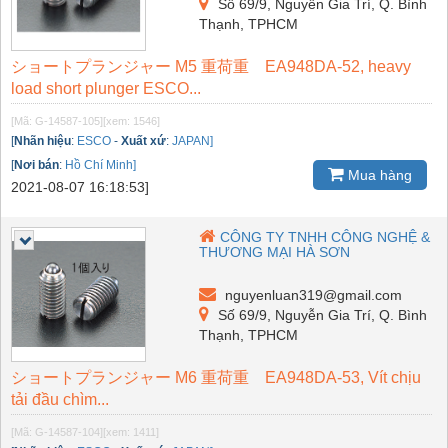
Số 69/9, Nguyễn Gia Trí, Q. Bình
Thạnh, TPHCM
ショートプランジャー M5 重荷重 EA948DA-52, heavy
load short plunger ESCO...
[Mã: G-14587-105]
[xem: 1546]
[
Nhãn hiệu
:
ESCO
-
Xuất xứ
:
JAPAN]
[
Nơi bán
:
Hồ Chí Minh]
Mua hàng
2021-08-07 16:18:53]
CÔNG TY TNHH CÔNG NGHỆ &
THƯƠNG MẠI HÀ SƠN
nguyenluan319@gmail.com
Số 69/9, Nguyễn Gia Trí, Q. Bình
Thạnh, TPHCM
ショートプランジャー M6 重荷重 EA948DA-53, Vít chịu
tải đầu chìm...
[Mã: G-14587-104]
[xem: 1411]