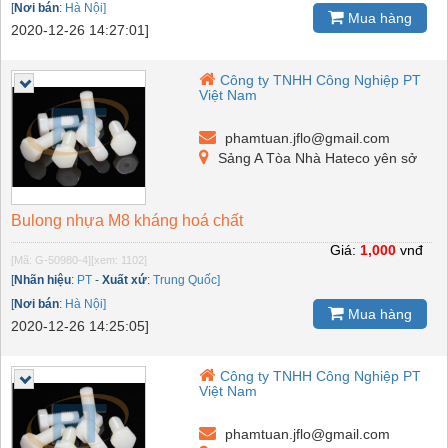
[
Nơi bán
:
Hà Nội]
Mua hàng
2020-12-26 14:27:01]
Công ty TNHH Công Nghiệp PT
Việt Nam
phamtuan.jflo@gmail.com
Sảng A Tòa Nhà Hateco yên sở
Bulong nhựa M8 kháng hoá chất
Giá:
1,000
vnđ
[Mã: G-50980-4]
[xem: 1102]
[
Nhãn hiệu
:
PT
-
Xuất xứ
:
Trung Quốc]
[
Nơi bán
:
Hà Nội]
Mua hàng
2020-12-26 14:25:05]
Công ty TNHH Công Nghiệp PT
Việt Nam
phamtuan.jflo@gmail.com