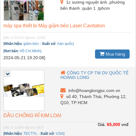
1c sương nguyệt ánh ,phường
bến thành ,quận 1 ,tphcm
máy spa thiết bị Máy giảm béo Laser Cavitation
[Mã: G-51572-4]
[xem: 1226]
[
Nhãn hiệu
:
giảm béo
-
Xuất xứ
:
hàn quốc]
[
Nơi bán
:
Hồ Chí Minh]
Mua hàng
2024-05-21 19:20:08]
CÔNG TY CP TM DV QUỐC TẾ
HOÀNG LONG
info@hoanglongjsc.com.vn
số 40, Thành Thái, Phường 12,
Q10, TP HCM
DẦU CHỐNG RỈ KIM LOẠI
Giá:
65,000
vnđ
[Mã: G-51954-4]
[xem: 667]
[
Nhãn hiệu
:
TECTYL
-
Xuất xứ
:
USA]