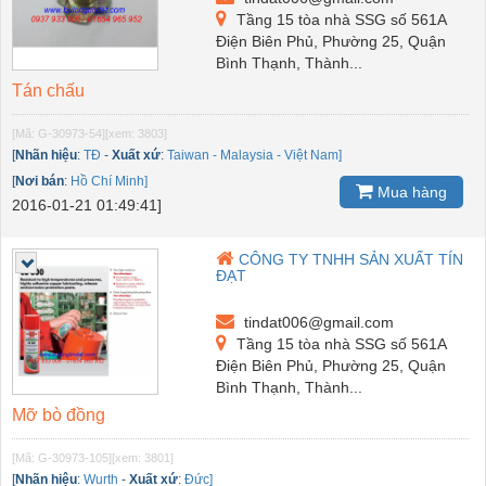
Tầng 15 tòa nhà SSG số 561A
Điện Biên Phủ, Phường 25, Quận
Bình Thạnh, Thành...
Tán chấu
[Mã: G-30973-54]
[xem: 3803]
[
Nhãn hiệu
:
TĐ
-
Xuất xứ
:
Taiwan - Malaysia - Việt Nam]
[
Nơi bán
:
Hồ Chí Minh]
Mua hàng
2016-01-21 01:49:41]
CÔNG TY TNHH SẢN XUẤT TÍN
ĐẠT
tindat006@gmail.com
Tầng 15 tòa nhà SSG số 561A
Điện Biên Phủ, Phường 25, Quận
Bình Thạnh, Thành...
Mỡ bò đồng
[Mã: G-30973-105]
[xem: 3801]
[
Nhãn hiệu
:
Wurth
-
Xuất xứ
:
Đức]