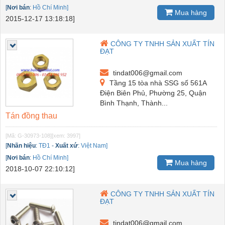
[
Nơi bán
:
Hồ Chí Minh]
Mua hàng
2015-12-17 13:18:18]
CÔNG TY TNHH SẢN XUẤT TÍN
ĐẠT
tindat006@gmail.com
Tầng 15 tòa nhà SSG số 561A
Điện Biên Phủ, Phường 25, Quận
Bình Thạnh, Thành...
Tán đồng thau
[Mã: G-30973-108]
[xem: 3997]
[
Nhãn hiệu
:
TĐ1
-
Xuất xứ
:
Việt Nam]
[
Nơi bán
:
Hồ Chí Minh]
Mua hàng
2018-10-07 22:10:12]
CÔNG TY TNHH SẢN XUẤT TÍN
ĐẠT
tindat006@gmail.com