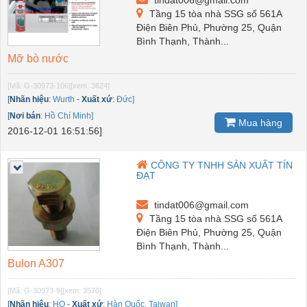
Tầng 15 tòa nhà SSG số 561A
Điện Biên Phủ, Phường 25, Quận
Bình Thạnh, Thành...
Mỡ bò nước
[Mã: G-30973-106]
[xem: 3624]
[
Nhãn hiệu
:
Wurth
-
Xuất xứ
:
Đức]
[
Nơi bán
:
Hồ Chí Minh]
Mua hàng
2016-12-01 16:51:56]
CÔNG TY TNHH SẢN XUẤT TÍN
ĐẠT
tindat006@gmail.com
Tầng 15 tòa nhà SSG số 561A
Điện Biên Phủ, Phường 25, Quận
Bình Thạnh, Thành...
Bulon A307
[Mã: G-30973-9]
[xem: 3570]
[
Nhãn hiệu
:
HQ
-
Xuất xứ
:
Hàn Quốc, Taiwan]