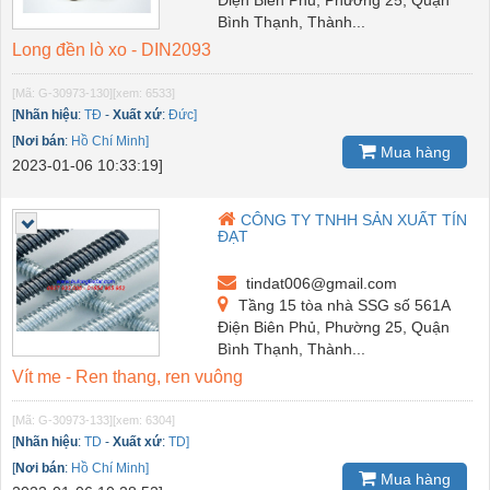
Bình Thạnh, Thành...
Long đền lò xo - DIN2093
[Mã: G-30973-130]
[xem: 6533]
[
Nhãn hiệu
:
TĐ
-
Xuất xứ
:
Đức]
[
Nơi bán
:
Hồ Chí Minh]
Mua hàng
2023-01-06 10:33:19]
CÔNG TY TNHH SẢN XUẤT TÍN
ĐẠT
tindat006@gmail.com
Tầng 15 tòa nhà SSG số 561A
Điện Biên Phủ, Phường 25, Quận
Bình Thạnh, Thành...
Vít me - Ren thang, ren vuông
[Mã: G-30973-133]
[xem: 6304]
[
Nhãn hiệu
:
TD
-
Xuất xứ
:
TD]
[
Nơi bán
:
Hồ Chí Minh]
Mua hàng