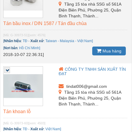
Tầng 15 tòa nhà SSG số 561A
Điện Biên Phủ, Phường 25, Quận
Bình Thạnh, Thành...
Tán bầu inox / DIN 1587 / Tán đầu chùa
[Mã: G-30973-51]
[xem: 4576]
[
Nhãn hiệu
:
TĐ
-
Xuất xứ
:
Taiwan - Malaysia - Việt Nam]
[
Nơi bán
:
Hồ Chí Minh]
Mua hàng
2018-10-07 22:36:31]
CÔNG TY TNHH SẢN XUẤT TÍN
ĐẠT
tindat006@gmail.com
Tầng 15 tòa nhà SSG số 561A
Điện Biên Phủ, Phường 25, Quận
Bình Thạnh, Thành...
Tán khoan lỗ
[Mã: G-30973-60]
[xem: 4503]
[
Nhãn hiệu
:
TĐ
-
Xuất xứ
:
Việt Nam]