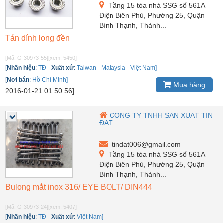
Tầng 15 tòa nhà SSG số 561A
Điện Biên Phủ, Phường 25, Quận
Bình Thạnh, Thành...
Tán dính long đền
[Mã: G-30973-55]
[xem: 5450]
[
Nhãn hiệu
:
TĐ
-
Xuất xứ
:
Taiwan - Malaysia - Việt Nam]
[
Nơi bán
:
Hồ Chí Minh]
Mua hàng
2016-01-21 01:50:56]
CÔNG TY TNHH SẢN XUẤT TÍN
ĐẠT
tindat006@gmail.com
Tầng 15 tòa nhà SSG số 561A
Điện Biên Phủ, Phường 25, Quận
Bình Thạnh, Thành...
Bulong mắt inox 316/ EYE BOLT/ DIN444
[Mã: G-30973-24]
[xem: 5407]
[
Nhãn hiệu
:
TĐ
-
Xuất xứ
:
Việt Nam]