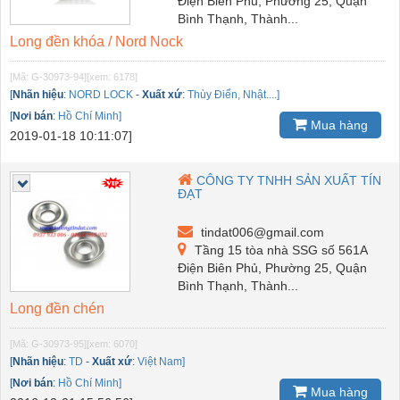
Điện Biên Phủ, Phường 25, Quận
Bình Thạnh, Thành...
Long đền khóa / Nord Nock
[Mã: G-30973-94]
[xem: 6178]
[
Nhãn hiệu
:
NORD LOCK
-
Xuất xứ
:
Thùy Điển, Nhật....]
[
Nơi bán
:
Hồ Chí Minh]
Mua hàng
2019-01-18 10:11:07]
CÔNG TY TNHH SẢN XUẤT TÍN
ĐẠT
tindat006@gmail.com
Tầng 15 tòa nhà SSG số 561A
Điện Biên Phủ, Phường 25, Quận
Bình Thạnh, Thành...
Long đền chén
[Mã: G-30973-95]
[xem: 6070]
[
Nhãn hiệu
:
TD
-
Xuất xứ
:
Việt Nam]
[
Nơi bán
:
Hồ Chí Minh]
Mua hàng