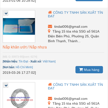
2023-01-06 10:28:52]
CÔNG TY TNHH SẢN XUẤT TÍN
ĐẠT
tindat006@gmail.com
Tầng 15 tòa nhà SSG số 561A
Điện Biên Phủ, Phường 25, Quận
Bình Thạnh, Thành...
Nắp khăn ướt / Nắp nhựa
[Mã: G-30973-90]
[xem: 6274]
[
Nhãn hiệu
:
Tín Đạt
-
Xuất xứ
:
Việt Nam]
[
Nơi bán
:
Hồ Chí Minh]
Mua hàng
2019-03-26 17:27:02]
CÔNG TY TNHH SẢN XUẤT TÍN
ĐẠT
tindat006@gmail.com
Tầng 15 tòa nhà SSG số 561A