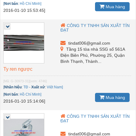
[
Nơi bán
:
Hồ Chí Minh]
Mua hàng
2016-01-10 15:53:45]
CÔNG TY TNHH SẢN XUẤT TÍN
ĐẠT
tindat006@gmail.com
Tầng 15 tòa nhà SSG số 561A
Điện Biên Phủ, Phường 25, Quận
Bình Thạnh, Thành...
Ty ren ngược
[Mã: G-30973-31]
[xem: 4746]
[
Nhãn hiệu
:
TĐ
-
Xuất xứ
:
Việt Nam]
[
Nơi bán
:
Hồ Chí Minh]
Mua hàng
2016-01-10 15:14:06]
CÔNG TY TNHH SẢN XUẤT TÍN
ĐẠT
tindat006@gmail.com