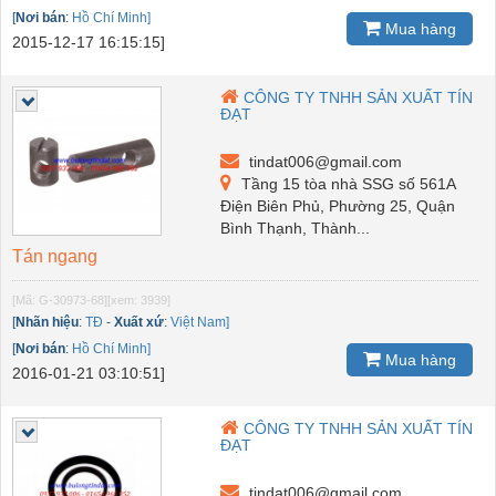
[
Nơi bán
:
Hồ Chí Minh]
Mua hàng
2015-12-17 16:15:15]
CÔNG TY TNHH SẢN XUẤT TÍN
ĐẠT
tindat006@gmail.com
Tầng 15 tòa nhà SSG số 561A
Điện Biên Phủ, Phường 25, Quận
Bình Thạnh, Thành...
Tán ngang
[Mã: G-30973-68]
[xem: 3939]
[
Nhãn hiệu
:
TĐ
-
Xuất xứ
:
Việt Nam]
[
Nơi bán
:
Hồ Chí Minh]
Mua hàng
2016-01-21 03:10:51]
CÔNG TY TNHH SẢN XUẤT TÍN
ĐẠT
tindat006@gmail.com