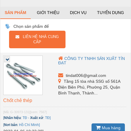
SẢN PHẨM
GIỚI THIỆU
DỊCH VỤ
TUYỂN DỤNG
Chọn sản phẩm để
LIÊN HỆ NHÀ CUNG
CẤP
CÔNG TY TNHH SẢN XUẤT TÍN
ĐẠT
tindat006@gmail.com
Tầng 15 tòa nhà SSG số 561A
Điện Biên Phủ, Phường 25, Quận
Bình Thạnh, Thành...
Chốt chẻ thép
[Mã: G-30973-131]
[xem: 7567]
[
Nhãn hiệu
:
TĐ
-
Xuất xứ
:
TĐ]
[
Nơi bán
:
Hồ Chí Minh]
Mua hàng