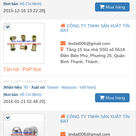
[
Nơi bán
:
Hồ Chí Minh]
Mua hàng
2015-12-16 13:22:28]
CÔNG TY TNHH SẢN XUẤT TÍN
ĐẠT
tindat006@gmail.com
Tầng 15 tòa nhà SSG số 561A
Điện Biên Phủ, Phường 25, Quận
Bình Thạnh, Thành...
Tán rút - PoP Nut
[Mã: G-30973-63]
[xem: 4672]
[
Nhãn hiệu
:
TĐ
-
Xuất xứ
:
Taiwan - Malaysia - Việt Nam]
[
Nơi bán
:
Hồ Chí Minh]
Mua hàng
2016-01-21 02:48:20]
CÔNG TY TNHH SẢN XUẤT TÍN
ĐẠT
tindat006@gmail.com