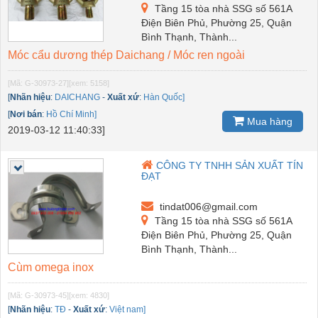
Tầng 15 tòa nhà SSG số 561A
Điện Biên Phủ, Phường 25, Quận
Bình Thạnh, Thành...
Móc cẩu dương thép Daichang / Móc ren ngoài
[Mã: G-30973-27]
[xem: 5158]
[
Nhãn hiệu
:
DAICHANG
-
Xuất xứ
:
Hàn Quốc]
[
Nơi bán
:
Hồ Chí Minh]
Mua hàng
2019-03-12 11:40:33]
CÔNG TY TNHH SẢN XUẤT TÍN
ĐẠT
tindat006@gmail.com
Tầng 15 tòa nhà SSG số 561A
Điện Biên Phủ, Phường 25, Quận
Bình Thạnh, Thành...
Cùm omega inox
[Mã: G-30973-45]
[xem: 4830]
[
Nhãn hiệu
:
TĐ
-
Xuất xứ
:
Việt nam]