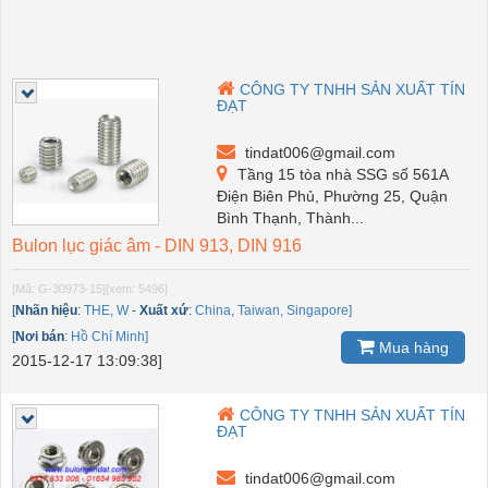
CÔNG TY TNHH SẢN XUẤT TÍN
ĐẠT
tindat006@gmail.com
Tầng 15 tòa nhà SSG số 561A
Điện Biên Phủ, Phường 25, Quận
Bình Thạnh, Thành...
Bulon lục giác âm - DIN 913, DIN 916
[Mã: G-30973-15]
[xem: 5496]
[
Nhãn hiệu
:
THE, W
-
Xuất xứ
:
China, Taiwan, Singapore]
[
Nơi bán
:
Hồ Chí Minh]
Mua hàng
2015-12-17 13:09:38]
CÔNG TY TNHH SẢN XUẤT TÍN
ĐẠT
tindat006@gmail.com