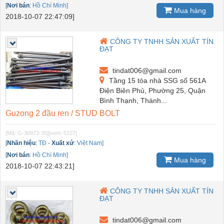
[
Nơi bán
:
Hồ Chí Minh]
Mua hàng
2018-10-07 22:47:09]
CÔNG TY TNHH SẢN XUẤT TÍN
ĐẠT
tindat006@gmail.com
Tầng 15 tòa nhà SSG số 561A
Điện Biên Phủ, Phường 25, Quận
Bình Thạnh, Thành...
Guzong 2 đầu ren / STUD BOLT
[Mã: G-30973-35]
[xem: 5227]
[
Nhãn hiệu
:
TĐ
-
Xuất xứ
:
Việt Nam]
[
Nơi bán
:
Hồ Chí Minh]
Mua hàng
2018-10-07 22:43:21]
CÔNG TY TNHH SẢN XUẤT TÍN
ĐẠT
tindat006@gmail.com