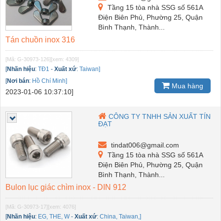
Tầng 15 tòa nhà SSG số 561A
Điện Biên Phủ, Phường 25, Quận
Bình Thạnh, Thành...
Tán chuồn inox 316
[Mã: G-30973-126]
[xem: 4309]
[
Nhãn hiệu
:
TĐ1
-
Xuất xứ
:
Taiwan]
[
Nơi bán
:
Hồ Chí Minh]
Mua hàng
2023-01-06 10:37:10]
CÔNG TY TNHH SẢN XUẤT TÍN
ĐẠT
tindat006@gmail.com
Tầng 15 tòa nhà SSG số 561A
Điện Biên Phủ, Phường 25, Quận
Bình Thạnh, Thành...
Bulon lục giác chìm inox - DIN 912
[Mã: G-30973-17]
[xem: 4076]
[
Nhãn hiệu
:
EG, THE, W
-
Xuất xứ
:
China, Taiwan,]