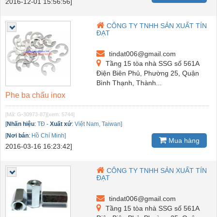
2016-12-01 15:56:56]
CÔNG TY TNHH SẢN XUẤT TÍN
ĐẠT
tindat006@gmail.com
Tầng 15 tòa nhà SSG số 561A
Điện Biên Phủ, Phường 25, Quận
Bình Thạnh, Thành...
Phe ba chấu inox
[Mã: G-30973-87]
[xem: 5744]
[
Nhãn hiệu
:
TĐ
-
Xuất xứ
:
Việt Nam, Taiwan]
[
Nơi bán
:
Hồ Chí Minh]
Mua hàng
2016-03-16 16:23:42]
CÔNG TY TNHH SẢN XUẤT TÍN
ĐẠT
tindat006@gmail.com
Tầng 15 tòa nhà SSG số 561A