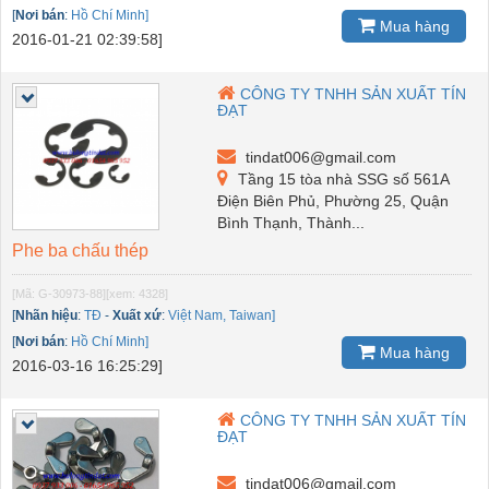
[
Nơi bán
:
Hồ Chí Minh]
Mua hàng
2016-01-21 02:39:58]
CÔNG TY TNHH SẢN XUẤT TÍN
ĐẠT
tindat006@gmail.com
Tầng 15 tòa nhà SSG số 561A
Điện Biên Phủ, Phường 25, Quận
Bình Thạnh, Thành...
Phe ba chấu thép
[Mã: G-30973-88]
[xem: 4328]
[
Nhãn hiệu
:
TĐ
-
Xuất xứ
:
Việt Nam, Taiwan]
[
Nơi bán
:
Hồ Chí Minh]
Mua hàng
2016-03-16 16:25:29]
CÔNG TY TNHH SẢN XUẤT TÍN
ĐẠT
tindat006@gmail.com