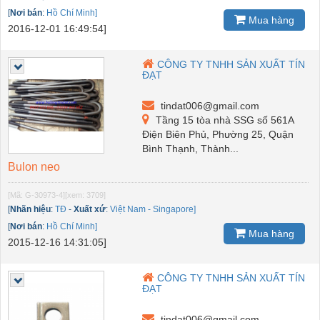
[
Nơi bán
:
Hồ Chí Minh]
Mua hàng
2016-12-01 16:49:54]
CÔNG TY TNHH SẢN XUẤT TÍN
ĐẠT
tindat006@gmail.com
Tầng 15 tòa nhà SSG số 561A
Điện Biên Phủ, Phường 25, Quận
Bình Thạnh, Thành...
Bulon neo
[Mã: G-30973-4]
[xem: 3709]
[
Nhãn hiệu
:
TĐ
-
Xuất xứ
:
Việt Nam - Singapore]
[
Nơi bán
:
Hồ Chí Minh]
Mua hàng
2015-12-16 14:31:05]
CÔNG TY TNHH SẢN XUẤT TÍN
ĐẠT
tindat006@gmail.com