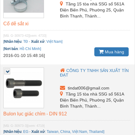
Tầng 15 tòa nhà SSG số 561A
Điện Biên Phủ, Phường 25, Quận
Bình Thạnh, Thành...
Cổ dê sắt xi
[Mã: G-30973-42]
[xem: 4733]
[
Nhãn hiệu
:
TĐ
-
Xuất xứ
:
Việt Nam]
[
Nơi bán
:
Hồ Chí Minh]
Mua hàng
2016-01-10 15:48:16]
CÔNG TY TNHH SẢN XUẤT TÍN
ĐẠT
tindat006@gmail.com
Tầng 15 tòa nhà SSG số 561A
Điện Biên Phủ, Phường 25, Quận
Bình Thạnh, Thành...
Bulon lục giác chìm - DIN 912
[Mã: G-30973-3]
[xem: 4719]
[
Nhãn hiệu
:
EG
-
Xuất xứ
:
Taiwan, China, Việt Nam, Thailand]