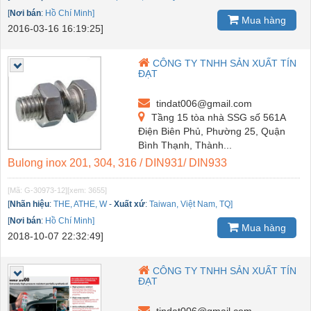
[
Nơi bán
:
Hồ Chí Minh]
Mua hàng
2016-03-16 16:19:25]
CÔNG TY TNHH SẢN XUẤT TÍN
ĐẠT
tindat006@gmail.com
Tầng 15 tòa nhà SSG số 561A
Điện Biên Phủ, Phường 25, Quận
Bình Thạnh, Thành...
Bulong inox 201, 304, 316 / DIN931/ DIN933
[Mã: G-30973-12]
[xem: 3655]
[
Nhãn hiệu
:
THE, ATHE, W
-
Xuất xứ
:
Taiwan, Việt Nam, TQ]
[
Nơi bán
:
Hồ Chí Minh]
Mua hàng
2018-10-07 22:32:49]
CÔNG TY TNHH SẢN XUẤT TÍN
ĐẠT
tindat006@gmail.com