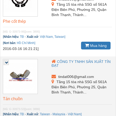
Tầng 15 tòa nhà SSG số 561A
Điện Biên Phủ, Phường 25, Quận
Bình Thạnh, Thành...
Phe cốt thép
[Mã: G-30973-86]
[xem: 3895]
[
Nhãn hiệu
:
TĐ
-
Xuất xứ
:
Việt Nam, Taiwan]
[
Nơi bán
:
Hồ Chí Minh]
Mua hàng
2016-03-16 16:21:21]
CÔNG TY TNHH SẢN XUẤT TÍN
ĐẠT
tindat006@gmail.com
Tầng 15 tòa nhà SSG số 561A
Điện Biên Phủ, Phường 25, Quận
Bình Thạnh, Thành...
Tán chuồn
[Mã: G-30973-53]
[xem: 3886]
[
Nhãn hiệu
:
TĐ
-
Xuất xứ
:
Taiwan - Malaysia - Việt Nam]