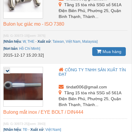
Tầng 15 tòa nhà SSG số 561A
Điện Biên Phủ, Phường 25, Quận
Bình Thạnh, Thành...
Bulon lục giác mo - ISO 7380
[Mã: G-30973-19]
[xem: 3976]
[
Nhãn hiệu
:
W, THE
-
Xuất xứ
:
Taiwan, Việt Nam, Malaysia]
[
Nơi bán
:
Hồ Chí Minh]
Mua hàng
2015-12-17 15:20:32]
CÔNG TY TNHH SẢN XUẤT TÍN
ĐẠT
tindat006@gmail.com
Tầng 15 tòa nhà SSG số 561A
Điện Biên Phủ, Phường 25, Quận
Bình Thạnh, Thành...
Bulong mắt inox / EYE BOLT / DIN444
[Mã: G-30973-25]
[xem: 3943]
[
Nhãn hiệu
:
TĐ
-
Xuất xứ
:
Việt Nam]