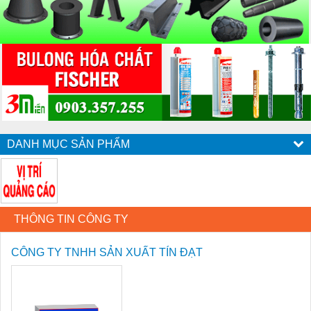
DANH MỤC SẢN PHẨM
THÔNG TIN CÔNG TY
CÔNG TY TNHH SẢN XUẤT TÍN ĐẠT