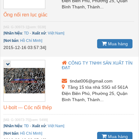
Điện Biên Phủ, Phường 25, Quận
Bình Thạnh, Thành...
Ống nối ren lục giác
[Mã: G-30973-1]
[xem: 5538]
[
Nhãn hiệu
:
TD
-
Xuất xứ
:
Việt Nam]
[
Nơi bán
:
Hồ Chí Minh]
Mua hàng
2015-12-16 03:57:34]
CÔNG TY TNHH SẢN XUẤT TÍN
ĐẠT
tindat006@gmail.com
Tầng 15 tòa nhà SSG số 561A
Điện Biên Phủ, Phường 25, Quận
Bình Thạnh, Thành...
U-bolt --- Cóc nối thép
[Mã: G-30973-75]
[xem: 5499]
[
Nhãn hiệu
:
TĐ
-
Xuất xứ
:
Việt Nam]
[
Nơi bán
:
Hồ Chí Minh]
Mua hàng