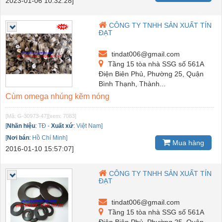
2023-01-06 10:32:28]
CÔNG TY TNHH SẢN XUẤT TÍN
ĐẠT
tindat006@gmail.com
Tầng 15 tòa nhà SSG số 561A
Điện Biên Phủ, Phường 25, Quận
Bình Thạnh, Thành...
Cùm omega nhúng kẽm nóng
[Mã: G-30973-47]
[xem: 7083]
[
Nhãn hiệu
:
TĐ
-
Xuất xứ
:
Việt Nam]
[
Nơi bán
:
Hồ Chí Minh]
Mua hàng
2016-01-10 15:57:07]
CÔNG TY TNHH SẢN XUẤT TÍN
ĐẠT
tindat006@gmail.com
Tầng 15 tòa nhà SSG số 561A
Điện Biên Phủ, Phường 25, Quận