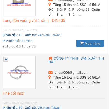
Tầng 15 tòa nhà SSG số 561A
Điện Biên Phủ, Phường 25, Quận
Bình Thạnh, Thành...
Long đền vuông vát 1 rãnh - DIN435
[Mã: G-30973-77]
[xem: 3709]
[
Nhãn hiệu
:
TĐ
-
Xuất xứ
:
Việt Nam, Taiwan]
[
Nơi bán
:
Hồ Chí Minh]
Mua hàng
2016-03-16 15:52:33]
CÔNG TY TNHH SẢN XUẤT TÍN
ĐẠT
tindat006@gmail.com
Tầng 15 tòa nhà SSG số 561A
Điện Biên Phủ, Phường 25, Quận
Bình Thạnh, Thành...
Phe cốt inox
[Mã: G-30973-85]
[xem: 3702]
[
Nhãn hiệu
:
TĐ
-
Xuất xứ
:
Việt Nam, Taiwan]