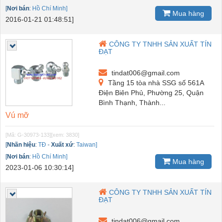
[
Nơi bán
:
Hồ Chí Minh]
Mua hàng
2016-01-21 01:48:51]
CÔNG TY TNHH SẢN XUẤT TÍN
ĐẠT
tindat006@gmail.com
Tầng 15 tòa nhà SSG số 561A
Điện Biên Phủ, Phường 25, Quận
Bình Thạnh, Thành...
Vú mỡ
[Mã: G-30973-133]
[xem: 3830]
[
Nhãn hiệu
:
TĐ
-
Xuất xứ
:
Taiwan]
[
Nơi bán
:
Hồ Chí Minh]
Mua hàng
2023-01-06 10:30:14]
CÔNG TY TNHH SẢN XUẤT TÍN
ĐẠT
tindat006@gmail.com