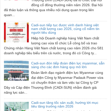
Thượng Đình (CADI-SUN) đã tổ chức Đại hội
đồng cổ đông thường niên năm 2026. Đại hội
đã thảo luận và thông qua nhiều nội dung quan trọng liên
quan...
Cadi-sun tiếp tục được vinh danh hàng việt
nam chất lượng cao 2026, củng cố niềm tin
người tiêu dùng
Hiệp hội Doanh nghiệp hàng Việt Nam chất
lượng cao vừa tổ chức Lễ công bố và trao
Chứng nhận Hàng Việt Nam chất lượng cao năm 2026 cho 581
doanh nghiệp tiêu biểu trên cả nước, trong đó có Công ty...
Cadi-sun đón tiếp đoàn điện lực myanmar, sẵn
sàng cho các đơn hàng quy mô lớn
Đoàn lãnh đạo ngành điện lực Myanmar cùng
đại diện Công ty Myanmar Padauk Power vừa
có chuyến thăm và làm việc tại Công ty CP
Dây và Cáp điện Thượng Đình (CADI-SUN) nhằm đánh giá
năng lực sản...
Cadi-sun tăng tốc sản xuất, hướng tới mục
tiêu tăng trưởng năm 2026