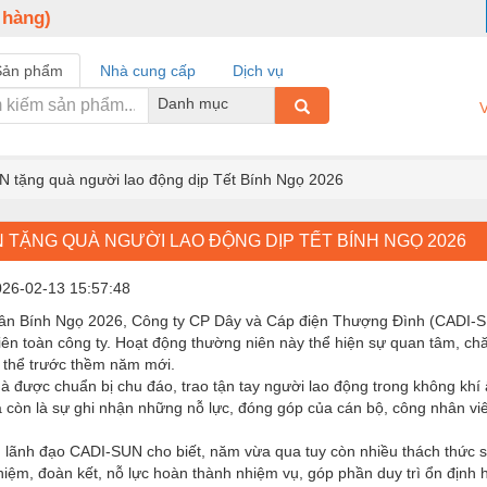
 hàng)
Sản phẩm
Nhà cung cấp
Dịch vụ
Danh mục
V
 tặng quà người lao động dịp Tết Bính Ngọ 2026
 TẶNG QUÀ NGƯỜI LAO ĐỘNG DỊP TẾT BÍNH NGỌ 2026
026-02-13 15:57:48
ân Bính Ngọ 2026, Công ty CP Dây và Cáp điện Thượng Đình (CADI-SUN
ên toàn công ty. Hoạt động thường niên này thể hiện sự quan tâm, chă
p thể trước thềm năm mới.
 được chuẩn bị chu đáo, trao tận tay người lao động trong không khí 
 còn là sự ghi nhận những nỗ lực, đóng góp của cán bộ, công nhân vi
 lãnh đạo CADI-SUN cho biết, năm vừa qua tuy còn nhiều thách thức so
hiệm, đoàn kết, nỗ lực hoàn thành nhiệm vụ, góp phần duy trì ổn định 