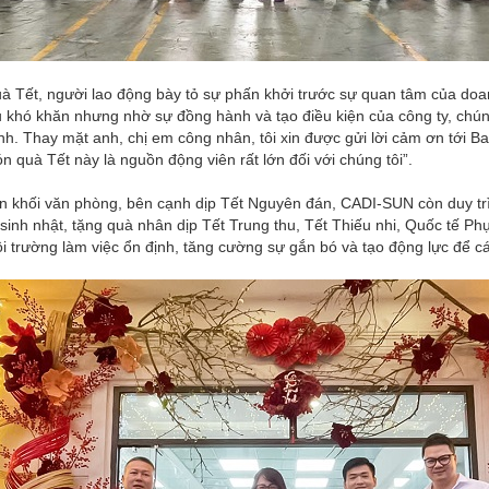
à Tết, người lao động bày tỏ sự phấn khởi trước sự quan tâm của doan
 khó khăn nhưng nhờ sự đồng hành và tạo điều kiện của công ty, chún
ình. Thay mặt anh, chị em công nhân, tôi xin được gửi lời cảm ơn tới 
n quà Tết này là nguồn động viên rất lớn đối với chúng tôi”.
ện khối văn phòng, bên cạnh dịp Tết Nguyên đán, CADI-SUN còn duy tr
sinh nhật, tặng quà nhân dịp Tết Trung thu, Tết Thiếu nhi, Quốc tế P
 trường làm việc ổn định, tăng cường sự gắn bó và tạo động lực để c