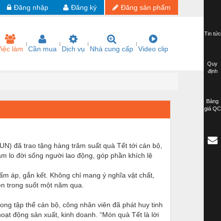
Đăng nhập
Đăng ký
Đăng sản phẩm
Tin tức
iệc làm
Cần mua
Dịch vụ
Nhà cung cấp
Video clip
Quy
định
Bảng
giá QC
) đã trao tặng hàng trăm suất quà Tết tới cán bộ,
m lo đời sống người lao động, góp phần khích lệ
ấm áp, gắn kết. Không chỉ mang ý nghĩa vật chất,
ên trong suốt một năm qua.
ng tập thể cán bộ, công nhân viên đã phát huy tinh
hoạt động sản xuất, kinh doanh. “Món quà Tết là lời