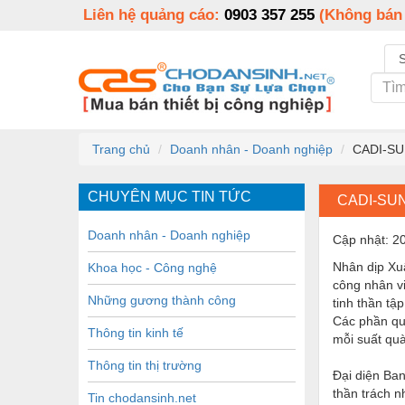
Liên hệ quảng cáo:
0903 357 255
(Không bán
Trang chủ
Doanh nhân - Doanh nghiệp
CADI-SUN
CHUYÊN MỤC TIN TỨC
CADI-SUN
Doanh nhân - Doanh nghiệp
Cập nhật: 2
Nhân dịp Xu
Khoa học - Công nghệ
công nhân vi
Những gương thành công
tinh thần tậ
Các phần quà
Thông tin kinh tế
mỗi suất quà
Thông tin thị trường
Đại diện Ban
thần trách n
Tin chodansinh.net