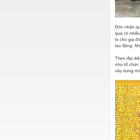
Đón nhận qu
qua có nhiều
lo cho gia đ
lao động. Mó
Theo đại di
như tổ chức 
xây dựng môi