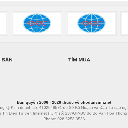
 BÁN
TÌM MUA
Bản quyền 2006 - 2026 thuộc về chodansinh.net
ng ký Kinh doanh số: 4102048591 do Sở Kế Hoạch và Đầu Tư cấp ng
ng Tin Điện Tử trên Internet (ICP) số: 297/GP-BC do Bộ Văn Hóa Thông
Phone: 028.6258.3536
Phòng trọ
|
https://bdsgroup.vn
https://kqxs123.com