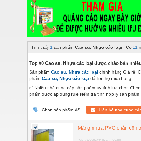
Dây chuyền sản xuất
Dệt may - Thiết bị
Dầu mỡ công nghiệp
Dịch vụ - Thi công
Tìm thấy
1
sản phẩm
Cao su, Nhựa các loại
| Có
11
n
Điện công nghiệp
Điện gia dụng
Top #0 Cao su, Nhựa các loại được chào bán nhiều
Sản phẩm
Cao su, Nhựa các loại
chính hãng Giá rẻ, C
Điện Lạnh
phẩm
Cao su, Nhựa các loại
để liên hệ mua hàng.
Đóng tàu Thiết bị
✅ Nhiều nhà cung cấp sản phẩm uy tính lựa chọn Chod
phẩm được áp dụng rule kiểm tra tính hợp lý sản phẩm 
Đúc chính xác Thiết bị
Dụng cụ cầm tay
Chọn sản phẩm để
Liên hệ nhà cung cấ
Dụng cụ cắt gọt
Màng nhựa PVC chắn côn tr
Dụng cụ điện
[Mã: G-299-491]
[xem: 2248]