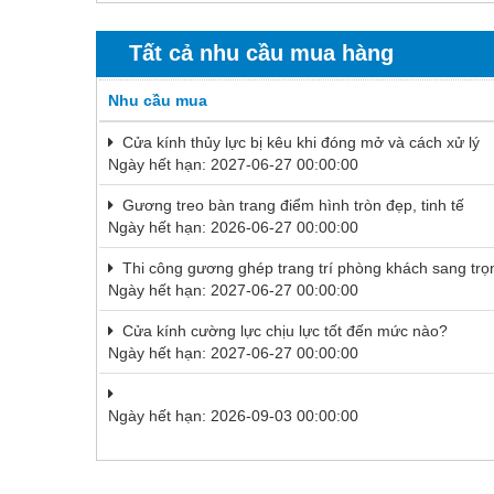
Thiết bị điện
Thiết bị giáo dục
Tất cả nhu cầu mua hàng
Thiết bị khác
Nhu cầu mua
Thiết bị làm sạch
Cửa kính thủy lực bị kêu khi đóng mở và cách xử lý
Ngày hết hạn: 2027-06-27 00:00:00
Thiết bị sơn - Sơn
Gương treo bàn trang điểm hình tròn đẹp, tinh tế
Thiết bị nhà bếp
Ngày hết hạn: 2026-06-27 00:00:00
Thiết bị nhiệt
Thi công gương ghép trang trí phòng khách sang trọn
Thiêt bị PCCC
Ngày hết hạn: 2027-06-27 00:00:00
Thiết bị truyền động
Cửa kính cường lực chịu lực tốt đến mức nào?
Ngày hết hạn: 2027-06-27 00:00:00
Thiết bị văn phòng
Thiết bị viễn thông
Ngày hết hạn: 2026-09-03 00:00:00
Thủy lực-Thiết bị
Thủy sản - Trang thiết bị