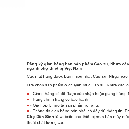
Nội - Ngoại thất - văn phòng
Nồi hơi - Trang thiết bị
Nông nghiệp - Thiết bị
Nước-Vật tư thiết bị
Phốt cơ khí
Sắt, thép, inox các loại
Đăng ký gian hàng bán sản phẩm Cao su, Nhựa các 
ngành chợ thiết bị Việt Nam
Thí nghiệm-Trang thiết bị
Các mặt hàng được bán nhiều nhất
Cao su, Nhựa các 
Thiết bị chiếu sáng
Lựa chọn sản phẩm ở chuyên mục Cao su, Nhựa các lo
Thiết bị chống sét
- Giang hàng có đã được xác nhận hoặc giang hàng:
- Hàng chính hãng có bảo hành
Thiết bị an ninh
- Giá hợp lý, mô tả sản phẩm rõ ràng.
Thiết bị công nghiệp
- Thông tin gian hàng bán phải có đầy đủ thông tin: Em
Chợ Dân Sinh
là website chợ thiết bị mua bán máy móc
Thiết bị công trình
thuật chất lượng cao.