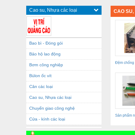
Cao su, Nhựa các loại
CAO SU,
Bao bì - Đóng gói
Bảo hộ lao động
Đệm chống 
Bơm công nghiệp
hải E11D02
Bùlon ốc vít
Cân các loại
Cao su, Nhựa các loại
Chuyển giao công nghệ
Sản phẩm n
Cửa - kính các loại
Dầu khí - Thiết bị