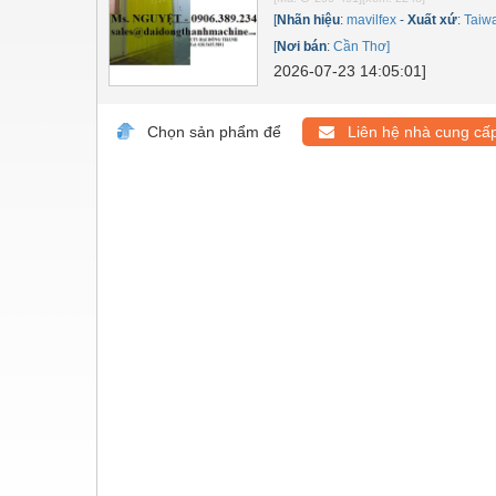
Dụng cụ đo
[
Nhãn hiệu
:
mavilfex
-
Xuất xứ
:
Taiw
Gỗ - Trang thiết bị
[
Nơi bán
:
Cần Thơ]
2026-07-23 14:05:01]
Hàn cắt - Thiết bị
Hóa chất-Trang thiết bị
Chọn sản phẩm để
Liên hệ nhà cung cấ
Kệ công nghiệp
Khí nén - Thiết bị
Khuôn mẫu - Phụ tùng
Lọc công nghiệp
Máy công cụ - Phụ tùng
Mỏ - Trang thiết bị
Mô tơ - Hộp số
Môi trường - Thiết bị
Nâng hạ - Trang thiết bị