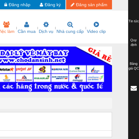
Đăng nhập
Đăng ký
Đăng sản phẩm
Tin tức
iệc làm
Cần mua
Dịch vụ
Nhà cung cấp
Video clip
Quy
định
Bảng
giá QC