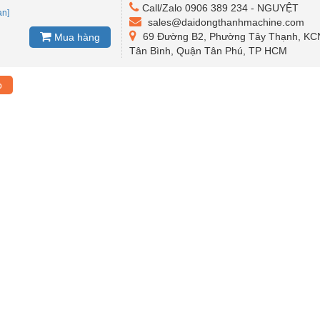
Call/Zalo 0906 389 234 - NGUYỆT
an]
sales@daidongthanhmachine.com
69 Đường B2, Phường Tây Thạnh, KC
Mua hàng
Tân Bình, Quận Tân Phú, TP HCM
p