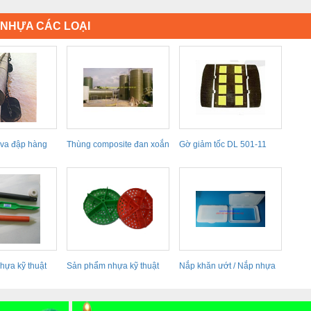
 NHỰA CÁC LOẠI
va đập hàng
Thùng composite đan xoắn
Gờ giảm tốc DL 501-11
01
chứa tương
hựa kỹ thuật
Sản phẩm nhựa kỹ thuật
Nắp khăn ướt / Nắp nhựa