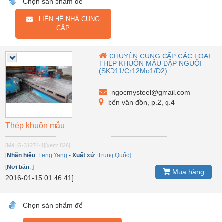
Chọn sản phẩm để
LIÊN HỆ NHÀ CUNG
CẤP
CHUYÊN CUNG CẤP CÁC LOẠI
THÉP KHUÔN MẪU DẬP NGUỘI
(SKD11/Cr12Mo1/D2)
ngocmysteel@gmail.com
bến vân đồn, p.2, q.4
Thép khuôn mẫu
[Mã: G-31274-1]
[xem: 826]
[
Nhãn hiệu
:
Feng Yang
-
Xuất xứ
:
Trung Quốc]
[
Nơi bán
:
]
Mua hàng
2016-01-15 01:46:41]
Chọn sản phẩm để