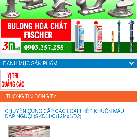
DANH MỤC SẢN PHẨM
THÔNG TIN CÔNG TY
CHUYÊN CUNG CẤP CÁC LOẠI THÉP KHUÔN MẪU
DẬP NGUỘI (SKD11/Cr12Mo1/D2)