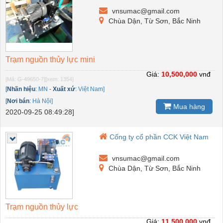
vnsumac@gmail.com
Chùa Dận, Từ Sơn, Bắc Ninh
Trạm nguồn thủy lực mini
Giá:
10,500,000
vnđ
[Mã: G-49650-7]
[xem: 1354]
[
Nhãn hiệu
:
MN
-
Xuất xứ
:
Việt Nam]
[
Nơi bán
:
Hà Nội]
Mua hàng
2020-09-25 08:49:28]
Cổng ty cổ phần CCK Việt Nam
vnsumac@gmail.com
Chùa Dận, Từ Sơn, Bắc Ninh
Trạm nguồn thủy lực
Giá:
11,500,000
vnđ