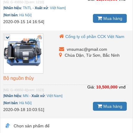
[Mã: G-49650-2]
[xem: 1210]
[
Nhãn hiệu
:
TNTL
-
Xuất xứ
:
Việt Nam]
[
Nơi bán
:
Hà Nội]
Mua hàng
2020-09-15 14:16:54]
Cổng ty cổ phần CCK Việt Nam
vnsumac@gmail.com
Chùa Dận, Từ Sơn, Bắc Ninh
Bộ nguồn thủy
Giá:
10,500,000
vnđ
[Mã: G-49650-4]
[xem: 1023]
[
Nhãn hiệu
:
MN
-
Xuất xứ
:
Việt Nam]
[
Nơi bán
:
Hà Nội]
Mua hàng
2020-09-18 10:03:51]
Chọn sản phẩm để