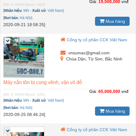
Giá:
19,500,000
vnđ
[Mã: G-49650-5]
[xem: 1663]
[
Nhãn hiệu
:
MN
-
Xuất xứ
:
Việt Nam]
[
Nơi bán
:
Hà Nội]
Mua hàng
2020-09-21 18:58:25]
Cổng ty cổ phần CCK Việt Nam
vnsumac@gmail.com
Chùa Dận, Từ Sơn, Bắc Ninh
Máy nắn tôn bị cong vênh, vặn vỏ đỗ
Giá:
65,000,000
vnđ
[Mã: G-49650-6]
[xem: 1391]
[
Nhãn hiệu
:
MN
-
Xuất xứ
:
Việt Nam]
[
Nơi bán
:
Hà Nội]
Mua hàng
2020-09-25 08:46:24]
Cổng ty cổ phần CCK Việt Nam