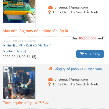
vnsumac@gmail.com
Chùa Dận, Từ Sơn, Bắc Ninh
Máy nắn tôn, máy nắn thẳng tôn lập là
Giá:
65,000,000
vnđ
[Mã: G-49650-3]
[xem: 2296]
[
Nhãn hiệu
:
MN
-
Xuất xứ
:
Việt Nam]
[
Nơi bán
:
Hà Nội]
Mua hàng
2020-09-18 09:54:15]
Cổng ty cổ phần CCK Việt Nam
vnsumac@gmail.com
Chùa Dận, Từ Sơn, Bắc Ninh
Trạm nguồn thủy lực 7.5kw