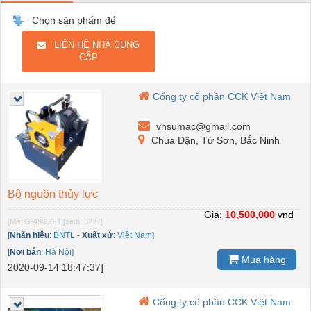
Chọn sản phẩm để
LIÊN HỆ NHÀ CUNG
CẤP
Cổng ty cổ phần CCK Việt Nam
vnsumac@gmail.com
Chùa Dận, Từ Sơn, Bắc Ninh
Bộ nguồn thủy lực
Giá:
10,500,000
vnđ
[Mã: G-49650-1]
[xem: 3227]
[
Nhãn hiệu
:
BNTL
-
Xuất xứ
:
Việt Nam]
[
Nơi bán
:
Hà Nội]
Mua hàng
2020-09-14 18:47:37]
Cổng ty cổ phần CCK Việt Nam