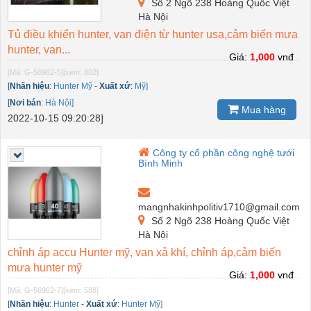
Số 2 Ngõ 238 Hoàng Quốc Việt
Hà Nội
Tủ điều khiển hunter, van điện từ hunter usa,cảm biến mưa
hunter, van...
Giá:
1,000
vnđ
[Mã: G-56962-5]
[xem: 802]
[
Nhãn hiệu
:
Hunter Mỹ
-
Xuất xứ
:
Mỹ]
[
Nơi bán
:
Hà Nội]
Mua hàng
2022-10-15 09:20:28]
Công ty cổ phần công nghệ tưới
Bình Minh
mangnhakinhpolitiv1710@gmail.com
Số 2 Ngõ 238 Hoàng Quốc Việt
Hà Nội
chỉnh áp accu Hunter mỹ, van xả khí, chỉnh áp,cảm biến
mưa hunter mỹ
Giá:
1,000
vnđ
[Mã: G-56962-7]
[xem: 588]
[
Nhãn hiệu
:
Hunter
-
Xuất xứ
:
Hunter Mỹ]