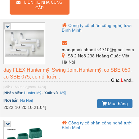
LIÊN HỆ NHÀ CUNG
CẤP
Công ty cổ phần công nghệ tưới
Bình Minh
mangnhakinhpolitiv1710@gmail.com
Số 2 Ngõ 238 Hoàng Quốc Việt
Hà Nội
dây FLEX Hunter mỹ, Swing Joint Hunter mỹ, co SBE 050,
co SBE 075, co nối tưới...
Giá:
1
vnđ
[Mã: G-56962-8]
[xem: 1424]
[
Nhãn hiệu
:
Hunter Mỹ
-
Xuất xứ
:
Mỹ]
[
Nơi bán
:
Hà Nội]
Mua hàng
2022-10-20 10:21:04]
Công ty cổ phần công nghệ tưới
Bình Minh