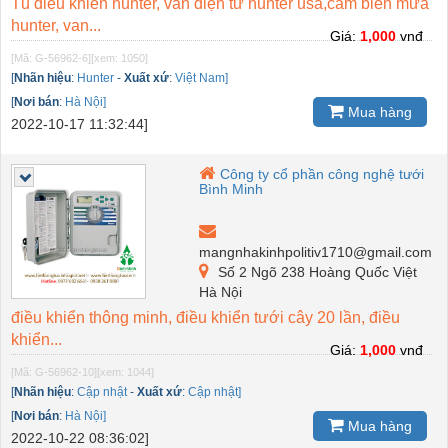
Tủ điều khiển hunter, van điện từ hunter usa,cảm biến mưa
hunter, van...
Giá:
1,000
vnđ
[Mã: G-56962-6]
[xem: 1050]
[
Nhãn hiệu
:
Hunter
-
Xuất xứ
:
Việt Nam]
[
Nơi bán
:
Hà Nội]
Mua hàng
2022-10-17 11:32:44]
Công ty cổ phần công nghệ tưới
Bình Minh
mangnhakinhpolitiv1710@gmail.com
Số 2 Ngõ 238 Hoàng Quốc Việt
Hà Nội
điều khiển thông minh, điều khiển tưới cây 20 lần, điều
khiển...
Giá:
1,000
vnđ
[Mã: G-56962-10]
[xem: 1044]
[
Nhãn hiệu
:
Cập nhật
-
Xuất xứ
:
Cập nhật]
[
Nơi bán
:
Hà Nội]
Mua hàng
2022-10-22 08:36:02]