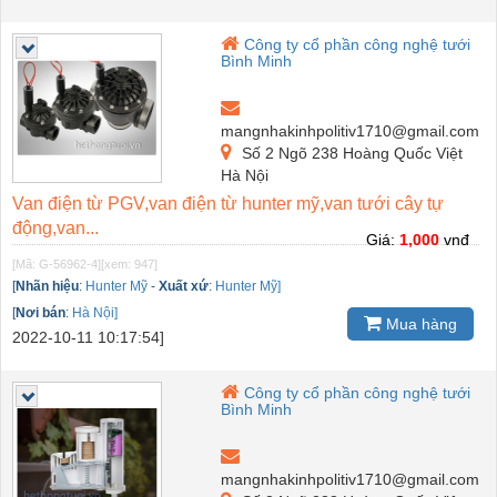
Công ty cổ phần công nghệ tưới
Bình Minh
mangnhakinhpolitiv1710@gmail.com
Số 2 Ngõ 238 Hoàng Quốc Việt
Hà Nội
Van điện từ PGV,van điện từ hunter mỹ,van tưới cây tự
động,van...
Giá:
1,000
vnđ
[Mã: G-56962-4]
[xem: 947]
[
Nhãn hiệu
:
Hunter Mỹ
-
Xuất xứ
:
Hunter Mỹ]
[
Nơi bán
:
Hà Nội]
Mua hàng
2022-10-11 10:17:54]
Công ty cổ phần công nghệ tưới
Bình Minh
mangnhakinhpolitiv1710@gmail.com