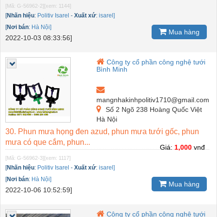
[Mã: G-56962-2]
[xem: 1144]
[
Nhãn hiệu
:
Politiv Isarel
-
Xuất xứ
:
isarel]
[
Nơi bán
:
Hà Nội]
Mua hàng
2022-10-03 08:33:56]
Công ty cổ phần công nghệ tưới
Bình Minh
mangnhakinhpolitiv1710@gmail.com
Số 2 Ngõ 238 Hoàng Quốc Việt
Hà Nội
30. Phun mưa họng đen azud, phun mưa tưới gốc, phun
mưa có que cắm, phun...
Giá:
1,000
vnđ
[Mã: G-56962-3]
[xem: 1117]
[
Nhãn hiệu
:
Politiv Isarel
-
Xuất xứ
:
isarel]
[
Nơi bán
:
Hà Nội]
Mua hàng
2022-10-06 10:52:59]
Công ty cổ phần công nghệ tưới