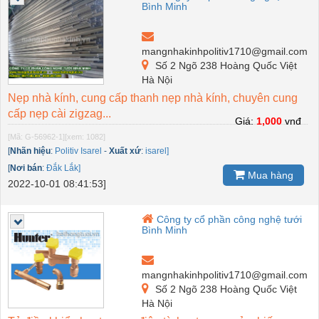
Bình Minh
mangnhakinhpolitiv1710@gmail.com
Số 2 Ngõ 238 Hoàng Quốc Việt
Hà Nội
Nẹp nhà kính, cung cấp thanh nẹp nhà kính, chuyên cung
cấp nẹp cài zigzag...
Giá:
1,000
vnđ
[Mã: G-56962-1]
[xem: 1082]
[
Nhãn hiệu
:
Politiv Isarel
-
Xuất xứ
:
isarel]
[
Nơi bán
:
Đắk Lắk]
Mua hàng
2022-10-01 08:41:53]
Công ty cổ phần công nghệ tưới
Bình Minh
mangnhakinhpolitiv1710@gmail.com
Số 2 Ngõ 238 Hoàng Quốc Việt
Hà Nội