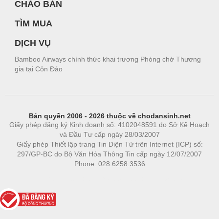
CHÀO BÁN
TÌM MUA
DỊCH VỤ
Bamboo Airways chính thức khai trương Phòng chờ Thương
gia tại Côn Đảo
Bản quyền 2006 - 2026 thuộc về chodansinh.net
Giấy phép đăng ký Kinh doanh số: 4102048591 do Sở Kế Hoạch
và Đầu Tư cấp ngày 28/03/2007
Giấy phép Thiết lập trang Tin Điện Tử trên Internet (ICP) số:
297/GP-BC do Bộ Văn Hóa Thông Tin cấp ngày 12/07/2007
Phone: 028.6258.3536
Phòng trọ
|
https://bdsgroup.vn
https://kqxs123.com