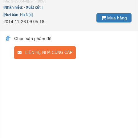
[Mã: G-27004-4]
[xem: 1037]
[
Nhãn hiệu
:
-
Xuất xứ
:
]
[
Nơi bán
:
Hà Nội]
Mua hàng
2014-11-26 09:05:18]
Chọn sản phẩm để
LIÊN HỆ NHÀ CUNG CẤP