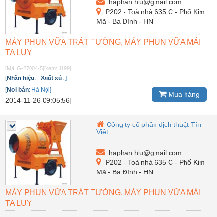
haphan.hlu@gmail.com
P202 - Toà nhà 635 C - Phố Kim
Mã - Ba Đình - HN
MÁY PHUN VỮA TRÁT TƯỜNG, MÁY PHUN VỮA MÁI
TA LUY
[Mã: G-27004-5]
[xem: 1199]
[
Nhãn hiệu
:
-
Xuất xứ
:
]
[
Nơi bán
:
Hà Nội]
Mua hàng
2014-11-26 09:05:56]
Công ty cổ phần dịch thuật Tín
Việt
haphan.hlu@gmail.com
P202 - Toà nhà 635 C - Phố Kim
Mã - Ba Đình - HN
MÁY PHUN VỮA TRÁT TƯỜNG, MÁY PHUN VỮA MÁI
TA LUY