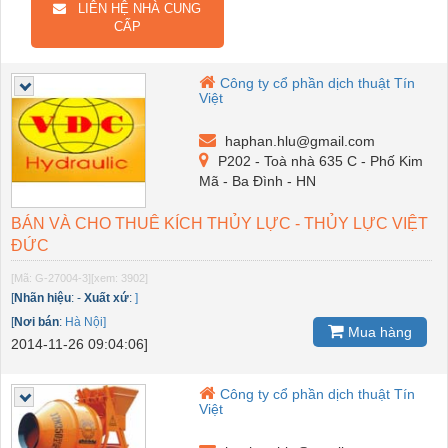
LIÊN HỆ NHÀ CUNG
CẤP
Công ty cổ phần dịch thuật Tín
Việt
haphan.hlu@gmail.com
P202 - Toà nhà 635 C - Phố Kim
Mã - Ba Đình - HN
BÁN VÀ CHO THUÊ KÍCH THỦY LỰC - THỦY LỰC VIỆT
ĐỨC
[Mã: G-27004-3]
[xem: 3902]
[
Nhãn hiệu
:
-
Xuất xứ
:
]
[
Nơi bán
:
Hà Nội]
Mua hàng
2014-11-26 09:04:06]
Công ty cổ phần dịch thuật Tín
Việt