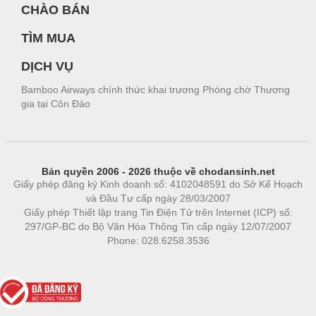
CHÀO BÁN
TÌM MUA
DỊCH VỤ
Bamboo Airways chính thức khai trương Phòng chờ Thương
gia tại Côn Đảo
Bản quyền 2006 - 2026 thuộc về chodansinh.net
Giấy phép đăng ký Kinh doanh số: 4102048591 do Sở Kế Hoạch
và Đầu Tư cấp ngày 28/03/2007
Giấy phép Thiết lập trang Tin Điện Tử trên Internet (ICP) số:
297/GP-BC do Bộ Văn Hóa Thông Tin cấp ngày 12/07/2007
Phone: 028.6258.3536
Phòng trọ
|
https://bdsgroup.vn
https://kqxs123.com