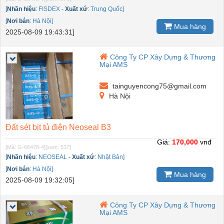
[
Nhãn hiệu
:
FISDEX
-
Xuất xứ
:
Trung Quốc]
[
Nơi bán
:
Hà Nội]
Mua hàng
2025-08-09 19:43:31]
Công Ty CP Xây Dựng & Thương
Mại AMS
tainguyencong75@gmail.com
Hà Nội
Đất sét bịt tủ điện Neoseal B3
Giá:
170,000
vnđ
[Mã: G-66478-4]
[xem: 537]
[
Nhãn hiệu
:
NEOSEAL
-
Xuất xứ
:
Nhật Bản]
[
Nơi bán
:
Hà Nội]
Mua hàng
2025-08-09 19:32:05]
Công Ty CP Xây Dựng & Thương
Mại AMS