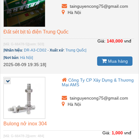
tainguyencong75@gmail.com
Hà Nội
Đất sét bịt tủ điện Trung Quốc
Giá:
140,000
vnđ
[Mã: G-66478-5]
[xem: 503]
[
Nhãn hiệu
:
DR-A3-CD02
-
Xuất xứ
:
Trung Quốc]
[
Nơi bán
:
Hà Nội]
Mua hàng
2025-08-09 19:35:18]
Công Ty CP Xây Dựng & Thương
Mại AMS
tainguyencong75@gmail.com
Hà Nội
Bulong nở inox 304
Giá:
1,000
vnđ
[Mã: G-66478-2]
[xem: 484]