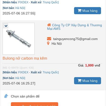
[
Nhãn hiệu
:
FIXDEX
-
Xuất xứ
:
Trung Quốc]
[
Nơi bán
:
Hà Nội]
Mua hàng
2025-07-06 16:27:55]
Công Ty CP Xây Dựng & Thương
Mại AMS
tainguyencong75@gmail.com
Hà Nội
Bulong nở carbon mạ kẽm
Giá:
1,000
vnđ
[Mã: G-66478-1]
[xem: 436]
[
Nhãn hiệu
:
FIXDEX
-
Xuất xứ
:
Trung Quốc]
[
Nơi bán
:
Hà Nội]
Mua hàng
2025-07-06 16:25:27]
Chọn sản phẩm để