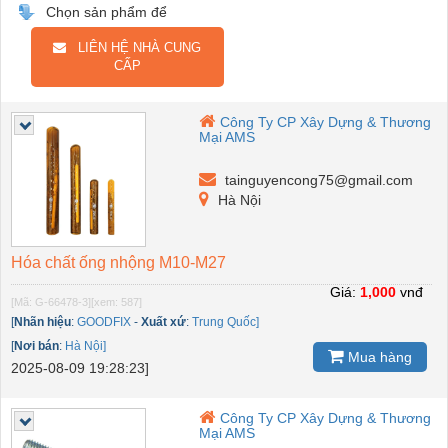
Chọn sản phẩm để
LIÊN HỆ NHÀ CUNG
CẤP
Công Ty CP Xây Dựng & Thương
Mại AMS
tainguyencong75@gmail.com
Hà Nội
Hóa chất ống nhộng M10-M27
Giá:
1,000
vnđ
[Mã: G-66478-3]
[xem: 587]
[
Nhãn hiệu
:
GOODFIX
-
Xuất xứ
:
Trung Quốc]
[
Nơi bán
:
Hà Nội]
Mua hàng
2025-08-09 19:28:23]
Công Ty CP Xây Dựng & Thương
Mại AMS