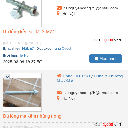
tainguyencong75@gmail.com
Hà Nội
Bu lông liên kết M12-M24
Giá:
1,000
vnđ
[Mã: G-66478-6]
[xem: 587]
[
Nhãn hiệu
:
FISDEX
-
Xuất xứ
:
Trung Quốc]
[
Nơi bán
:
Hà Nội]
Mua hàng
2025-08-09 19:37:50]
Công Ty CP Xây Dựng & Thương
Mại AMS
tainguyencong75@gmail.com
Hà Nội
Bu lông mạ kẽm nhúng nóng
Giá:
1,000
vnđ
[Mã: G-66478-7]
[xem: 570]