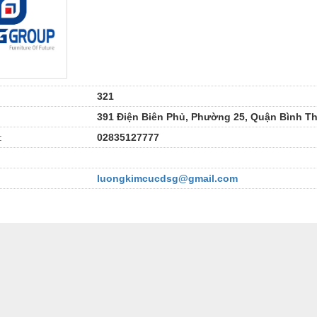
321
391 Điện Biên Phủ, Phường 25, Quận Bình T
:
02835127777
luongkimcucdsg@gmail.com