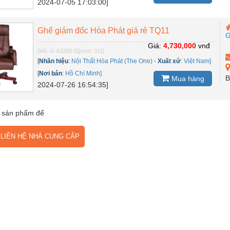
2024-07-05 17:03:00]
Ghế giám đốc Hòa Phát giá rẻ TQ11
Giá:
4,730,000
vnđ
[Mã: G-63200-5]
[xem: 311]
[
Nhãn hiệu
:
Nội Thất Hòa Phát (The One)
-
Xuất xứ
:
Việt Nam]
[
Nơi bán
:
Hồ Chí Minh]
B
Mua hàng
2024-07-26 16:54:35]
 sản phẩm để
IÊN HỆ NHÀ CUNG CẤP