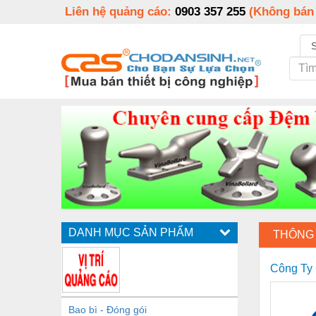
Liên hệ quảng cáo:
0903 357 255
(Không bán
DANH MỤC SẢN PHẨM
THÔNG 
Công Ty 
Bao bì - Đóng gói