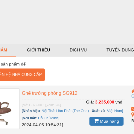
HẨM
GIỚI THIỆU
DỊCH VỤ
TUYỂN DỤNG
 sản phẩm để
N HỆ NHÀ CUNG CẤP
Ghế trưởng phòng SG912
Giá:
3,235,000
vnđ
[Mã: G-63200-1]
[xem: 676]
[
Nhãn hiệu
:
Nội Thất Hòa Phát (The One)
-
Xuất xứ
:
Việt Nam]
[
Nơi bán
:
Hồ Chí Minh]
B
Mua hàng
2024-04-05 10:54:31]