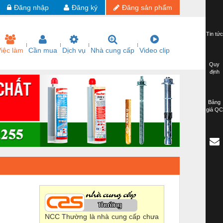
Đăng nhập
Đăng ký
Đăng sản phẩm
Tin tức
iệc làm
Cần mua
Dịch vụ
Nhà cung cấp
Video clip
Quy
định
Bảng
giá QC
NCC Thường là nhà cung cấp chưa