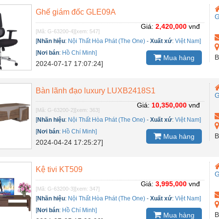
Ghế giám đốc GLE09A
Giá:
2,420,000
vnđ
[Mã: G-63200-4]
[xem: 547]
[
Nhãn hiệu
:
Nội Thất Hòa Phát (The One)
-
Xuất xứ
:
Việt Nam]
[
Nơi bán
:
Hồ Chí Minh]
B
Mua hàng
2024-07-17 17:07:24]
Bàn lãnh đạo luxury LUXB2418S1
Giá:
10,350,000
vnđ
[Mã: G-63200-2]
[xem: 363]
[
Nhãn hiệu
:
Nội Thất Hòa Phát (The One)
-
Xuất xứ
:
Việt Nam]
[
Nơi bán
:
Hồ Chí Minh]
B
Mua hàng
2024-04-24 17:25:27]
Kệ tivi KT509
Giá:
3,995,000
vnđ
[Mã: G-63200-3]
[xem: 347]
[
Nhãn hiệu
:
Nội Thất Hòa Phát (The One)
-
Xuất xứ
:
Việt Nam]
[
Nơi bán
:
Hồ Chí Minh]
B
Mua hàng