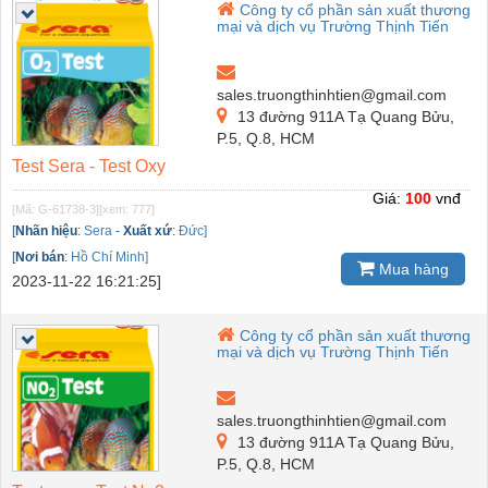
Công ty cổ phần sản xuất thương
mại và dịch vụ Trường Thịnh Tiến
sales.truongthinhtien@gmail.com
13 đường 911A Tạ Quang Bửu,
P.5, Q.8, HCM
Test Sera - Test Oxy
Giá:
100
vnđ
[Mã: G-61738-3]
[xem: 777]
[
Nhãn hiệu
:
Sera
-
Xuất xứ
:
Đức]
[
Nơi bán
:
Hồ Chí Minh]
Mua hàng
2023-11-22 16:21:25]
Công ty cổ phần sản xuất thương
mại và dịch vụ Trường Thịnh Tiến
sales.truongthinhtien@gmail.com
13 đường 911A Tạ Quang Bửu,
P.5, Q.8, HCM