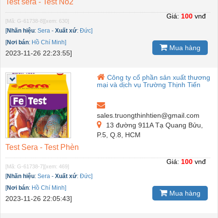
Test sera - Test No2
Giá:
100
vnđ
[Mã: G-61738-8]
[xem: 630]
[
Nhãn hiệu
:
Sera
-
Xuất xứ
:
Đức]
[
Nơi bán
:
Hồ Chí Minh]
Mua hàng
2023-11-26 22:23:55]
Công ty cổ phần sản xuất thương
mại và dịch vụ Trường Thịnh Tiến
sales.truongthinhtien@gmail.com
13 đường 911A Tạ Quang Bửu,
P.5, Q.8, HCM
Test Sera - Test Phèn
Giá:
100
vnđ
[Mã: G-61738-7]
[xem: 469]
[
Nhãn hiệu
:
Sera
-
Xuất xứ
:
Đức]
[
Nơi bán
:
Hồ Chí Minh]
Mua hàng
2023-11-26 22:05:43]