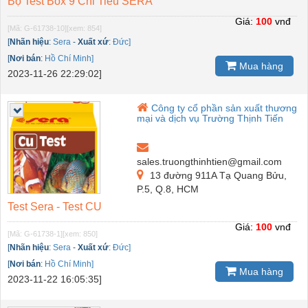
Bộ Test Box 9 Chỉ Tiêu SERA
Giá:
100
vnđ
[Mã: G-61738-10]
[xem: 854]
[
Nhãn hiệu
:
Sera
-
Xuất xứ
:
Đức]
[
Nơi bán
:
Hồ Chí Minh]
Mua hàng
2023-11-26 22:29:02]
Công ty cổ phần sản xuất thương
mại và dịch vụ Trường Thịnh Tiến
sales.truongthinhtien@gmail.com
13 đường 911A Tạ Quang Bửu,
P.5, Q.8, HCM
Test Sera - Test CU
Giá:
100
vnđ
[Mã: G-61738-1]
[xem: 850]
[
Nhãn hiệu
:
Sera
-
Xuất xứ
:
Đức]
[
Nơi bán
:
Hồ Chí Minh]
Mua hàng
2023-11-22 16:05:35]