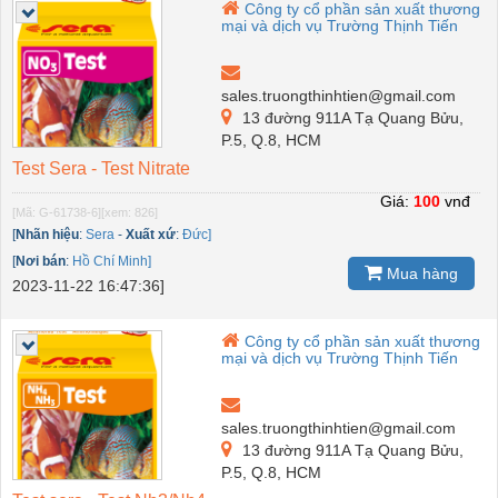
Công ty cổ phần sản xuất thương
mại và dịch vụ Trường Thịnh Tiến
sales.truongthinhtien@gmail.com
13 đường 911A Tạ Quang Bửu,
P.5, Q.8, HCM
Test Sera - Test Nitrate
Giá:
100
vnđ
[Mã: G-61738-6]
[xem: 826]
[
Nhãn hiệu
:
Sera
-
Xuất xứ
:
Đức]
[
Nơi bán
:
Hồ Chí Minh]
Mua hàng
2023-11-22 16:47:36]
Công ty cổ phần sản xuất thương
mại và dịch vụ Trường Thịnh Tiến
sales.truongthinhtien@gmail.com
13 đường 911A Tạ Quang Bửu,
P.5, Q.8, HCM