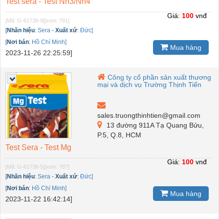
Test sera - Test Nh3/Nh4
Giá:
100
vnđ
[Mã: G-61738-9]
[xem: 791]
[
Nhãn hiệu
:
Sera
-
Xuất xứ
:
Đức]
[
Nơi bán
:
Hồ Chí Minh]
Mua hàng
2023-11-26 22:25:59]
Công ty cổ phần sản xuất thương
mại và dịch vụ Trường Thịnh Tiến
sales.truongthinhtien@gmail.com
13 đường 911A Tạ Quang Bửu,
P.5, Q.8, HCM
Test Sera - Test Mg
Giá:
100
vnđ
[Mã: G-61738-5]
[xem: 787]
[
Nhãn hiệu
:
Sera
-
Xuất xứ
:
Đức]
[
Nơi bán
:
Hồ Chí Minh]
Mua hàng
2023-11-22 16:42:14]