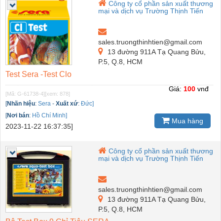
Công ty cổ phần sản xuất thương
mại và dịch vụ Trường Thịnh Tiến
sales.truongthinhtien@gmail.com
13 đường 911A Tạ Quang Bửu,
P.5, Q.8, HCM
Test Sera -Test Clo
Giá:
100
vnđ
[Mã: G-61738-4]
[xem: 878]
[
Nhãn hiệu
:
Sera
-
Xuất xứ
:
Đức]
[
Nơi bán
:
Hồ Chí Minh]
Mua hàng
2023-11-22 16:37:35]
Công ty cổ phần sản xuất thương
mại và dịch vụ Trường Thịnh Tiến
sales.truongthinhtien@gmail.com
13 đường 911A Tạ Quang Bửu,
P.5, Q.8, HCM