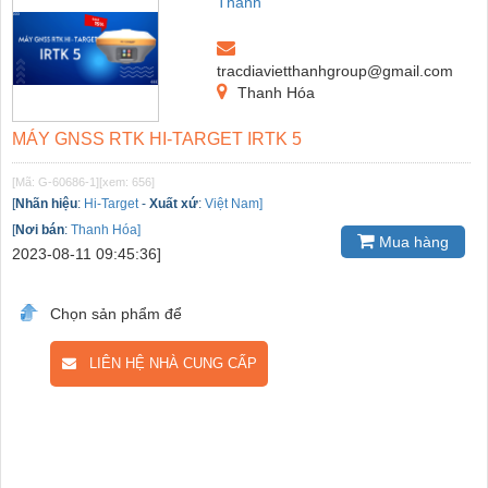
Thanh
tracdiavietthanhgroup@gmail.com
Thanh Hóa
MÁY GNSS RTK HI-TARGET IRTK 5
[Mã: G-60686-1]
[xem: 656]
[
Nhãn hiệu
:
Hi-Target
-
Xuất xứ
:
Việt Nam]
[
Nơi bán
:
Thanh Hóa]
Mua hàng
2023-08-11 09:45:36]
Chọn sản phẩm để
LIÊN HỆ NHÀ CUNG CẤP