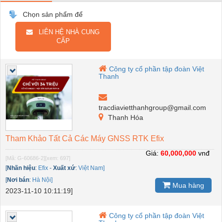
Chọn sản phẩm để
LIÊN HỆ NHÀ CUNG
CẤP
Công ty cổ phần tập đoàn Việt
Thanh
tracdiavietthanhgroup@gmail.com
Thanh Hóa
Tham Khảo Tất Cả Các Máy GNSS RTK Efix
Giá:
60,000,000
vnđ
[Mã: G-60686-2]
[xem: 697]
[
Nhãn hiệu
:
Efix
-
Xuất xứ
:
Việt Nam]
[
Nơi bán
:
Hà Nội]
Mua hàng
2023-11-10 10:11:19]
Công ty cổ phần tập đoàn Việt