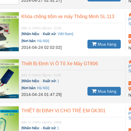
2014-04-27 02:52:27]
N
Khóa chông trộm xe máy Thông Minh SL 113
P
[Mã: G-24441-6]
[xem: 1134]
[
Nhãn hiệu
:
-
Xuất xứ
:
Việt Nam]
[
Nơi bán
:
Hà Nội]
Mua hàng
2014-04-24 02:02:02]
N
Thiết Bị Định Vị Ô Tô Xe Máy GT806
P
[Mã: G-24441-3]
[xem: 1118]
[
Nhãn hiệu
:
-
Xuất xứ
:
]
[
Nơi bán
:
Hà Nội]
Mua hàng
2014-04-24 01:47:29]
N
THIẾT BỊ ĐỊNH VỊ CHO TRẺ EM GK301
P
[Mã: G-24441-5]
[xem: 1084]
[
Nhãn hiệu
:
-
Xuất xứ
:
]