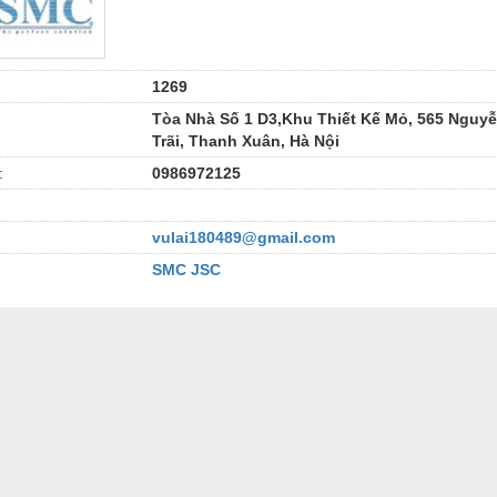
1269
Tòa Nhà Số 1 D3,Khu Thiết Kế Mỏ, 565 Nguy
Trãi, Thanh Xuân, Hà Nội
:
0986972125
vulai180489@gmail.com
SMC JSC