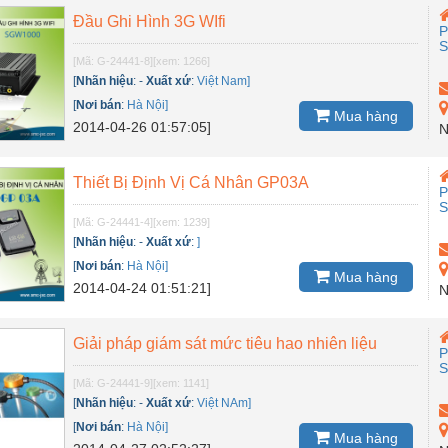
Đầu Ghi Hình 3G WIfi
P
[Mã: G-24441-8]
[xem: 1266]
[
Nhãn hiệu
:
-
Xuất xứ
:
Việt Nam]
[
Nơi bán
:
Hà Nội]
Mua hàng
2014-04-26 01:57:05]
N
Thiết Bị Định Vị Cá Nhân GP03A
P
[Mã: G-24441-4]
[xem: 1239]
[
Nhãn hiệu
:
-
Xuất xứ
:
]
[
Nơi bán
:
Hà Nội]
Mua hàng
2014-04-24 01:51:21]
N
Giải pháp giám sát mức tiêu hao nhiên liệu
P
[Mã: G-24441-9]
[xem: 1141]
[
Nhãn hiệu
:
-
Xuất xứ
:
Việt NAm]
[
Nơi bán
:
Hà Nội]
Mua hàng