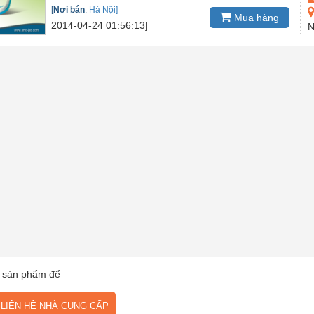
[
Nơi bán
:
Hà Nội]
Mua hàng
2014-04-24 01:56:13]
N
 sản phẩm để
IÊN HỆ NHÀ CUNG CẤP