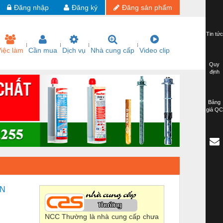
Đăng nhập
Đăng ký
Đăng sản phẩm
Tin tức
iệc làm
Cần mua
Dịch vụ
Nhà cung cấp
Video clip
Quy
định
Bảng
giá QC
ÀN
NCC Thường là nhà cung cấp chưa