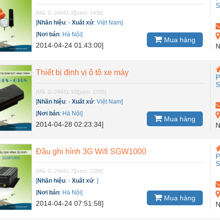
[Mã: G-24441-2]
[xem: 1438]
[
Nhãn hiệu
:
-
Xuất xứ
:
Việt Nam]
[
Nơi bán
:
Hà Nội]
Mua hàng
2014-04-24 01:43:00]
N
Thiết bị định vị ô tô xe máy
P
[Mã: G-24441-10]
[xem: 1325]
[
Nhãn hiệu
:
-
Xuất xứ
:
Việt Nam]
[
Nơi bán
:
Hà Nội]
Mua hàng
2014-04-28 02:23:34]
N
Đầu ghi hình 3G Wifi SGW1000
P
[Mã: G-24441-7]
[xem: 1288]
[
Nhãn hiệu
:
-
Xuất xứ
:
]
[
Nơi bán
:
Hà Nội]
Mua hàng
2014-04-24 07:51:58]
N