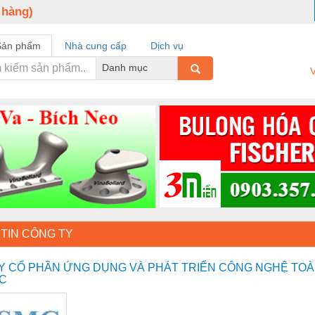
 hàng)
Sản phẩm
Nhà cung cấp
Dịch vụ
Danh mục
V
TIN CÔNG TY
Y CỔ PHẦN ỨNG DỤNG VÀ PHÁT TRIỂN CÔNG NGHỆ TO
C