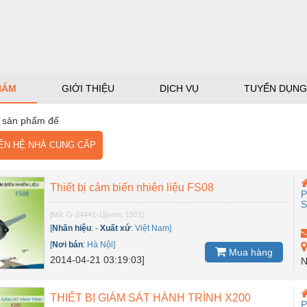
HẨM
GIỚI THIỆU
DỊCH VỤ
TUYỂN DỤNG
 sản phẩm để
N HỆ NHÀ CUNG CẤP
Thiết bị cảm biến nhiên liệu FS08
P
[Mã: G-24441-1]
[xem: 1551]
[
Nhãn hiệu
:
-
Xuất xứ
:
Việt Nam]
[
Nơi bán
:
Hà Nội]
Mua hàng
2014-04-21 03:19:03]
N
THIẾT BỊ GIÁM SÁT HÀNH TRÌNH X200
P