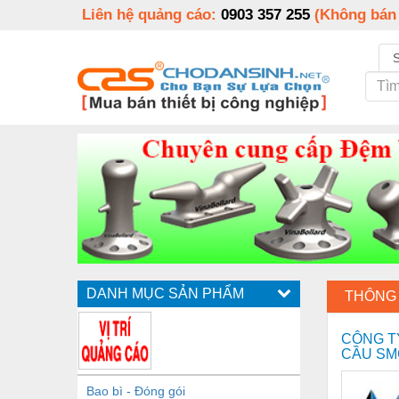
Liên hệ quảng cáo:
0903 357 255
(Không bán
DANH MỤC SẢN PHẨM
THÔNG 
CÔNG T
CẦU SM
Bao bì - Đóng gói