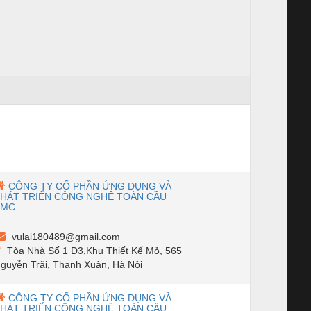
CÔNG TY CỔ PHẦN ỨNG DỤNG VÀ
HÁT TRIỂN CÔNG NGHỆ TOÀN CẦU
SMC
vulai180489@gmail.com
Tòa Nhà Số 1 D3,Khu Thiết Kế Mỏ, 565
guyễn Trãi, Thanh Xuân, Hà Nội
CÔNG TY CỔ PHẦN ỨNG DỤNG VÀ
HÁT TRIỂN CÔNG NGHỆ TOÀN CẦU