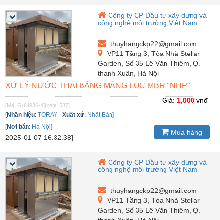
Công ty CP Đầu tư xây dựng và
công nghệ môi trường Việt Nam
thuyhangckp22@gmail.com
VP11 Tầng 3, Tòa Nhà Stellar
Garden, Số 35 Lê Văn Thiêm, Q.
thanh Xuân, Hà Nội
XỬ LÝ NƯỚC THẢI BẰNG MÀNG LỌC MBR "NHP"
Giá:
1,000
vnđ
[Mã: G-64936-4]
[xem: 587]
[
Nhãn hiệu
:
TORAY
-
Xuất xứ
:
Nhật Bản]
[
Nơi bán
:
Hà Nội]
Mua hàng
2025-01-07 16:32:38]
Công ty CP Đầu tư xây dựng và
công nghệ môi trường Việt Nam
thuyhangckp22@gmail.com
VP11 Tầng 3, Tòa Nhà Stellar
Garden, Số 35 Lê Văn Thiêm, Q.