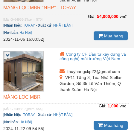
thanh Xuân, Hà Nội
MÀNG LỌC MBR "NHP" - TORAY
Giá:
54,000,000
vnđ
[Mã: G-64936-2]
[xem: 570]
[
Nhãn hiệu
:
TORAY
-
Xuất xứ
:
NHẬT BẢN]
[
Nơi bán
:
Hà Nội]
Mua hàng
2024-11-06 16:00:52]
Công ty CP Đầu tư xây dựng và
công nghệ môi trường Việt Nam
thuyhangckp22@gmail.com
VP11 Tầng 3, Tòa Nhà Stellar
Garden, Số 35 Lê Văn Thiêm, Q.
thanh Xuân, Hà Nội
MÀNG LỌC MBR
Giá:
1,000
vnđ
[Mã: G-64936-3]
[xem: 554]
[
Nhãn hiệu
:
TORAY
-
Xuất xứ
:
NHẬT BẢN]
[
Nơi bán
:
Hà Nội]
Mua hàng
2024-11-22 09:54:55]