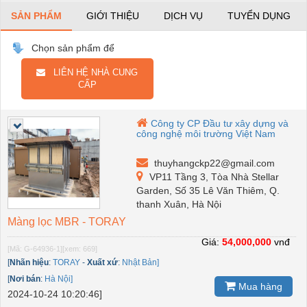
SẢN PHẨM
GIỚI THIỆU
DỊCH VỤ
TUYỂN DỤNG
Chọn sản phẩm để
LIÊN HỆ NHÀ CUNG
CẤP
Công ty CP Đầu tư xây dựng và
công nghệ môi trường Việt Nam
thuyhangckp22@gmail.com
VP11 Tầng 3, Tòa Nhà Stellar
Garden, Số 35 Lê Văn Thiêm, Q.
thanh Xuân, Hà Nội
Màng lọc MBR - TORAY
Giá:
54,000,000
vnđ
[Mã: G-64936-1]
[xem: 669]
[
Nhãn hiệu
:
TORAY
-
Xuất xứ
:
Nhật Bản]
[
Nơi bán
:
Hà Nội]
Mua hàng
2024-10-24 10:20:46]