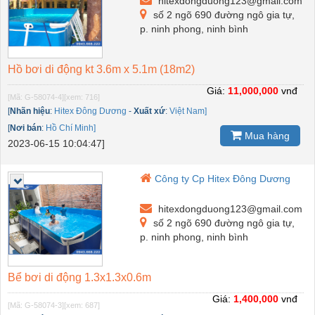
hitexdongduong123@gmail.com
số 2 ngõ 690 đường ngô gia tự,
p. ninh phong, ninh bình
Hồ bơi di động kt 3.6m x 5.1m (18m2)
Giá:
11,000,000
vnđ
[Mã: G-58074-4]
[xem: 716]
[
Nhãn hiệu
:
Hitex Đông Dương
-
Xuất xứ
:
Việt Nam]
[
Nơi bán
:
Hồ Chí Minh]
Mua hàng
2023-06-15 10:04:47]
Công ty Cp Hitex Đông Dương
hitexdongduong123@gmail.com
số 2 ngõ 690 đường ngô gia tự,
p. ninh phong, ninh bình
Bể bơi di động 1.3x1.3x0.6m
Giá:
1,400,000
vnđ
[Mã: G-58074-3]
[xem: 687]