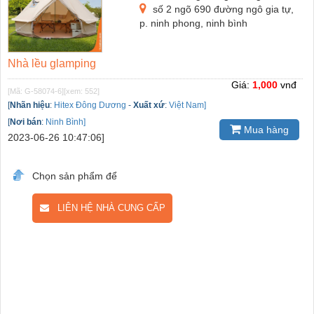
số 2 ngõ 690 đường ngô gia tự,
p. ninh phong, ninh bình
Nhà lều glamping
Giá:
1,000
vnđ
[Mã: G-58074-6]
[xem: 552]
[
Nhãn hiệu
:
Hitex Đông Dương
-
Xuất xứ
:
Việt Nam]
[
Nơi bán
:
Ninh Bình]
Mua hàng
2023-06-26 10:47:06]
Chọn sản phẩm để
LIÊN HỆ NHÀ CUNG CẤP