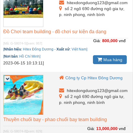
hitexdongduong123@gmail.com
số 2 ngõ 690 đường ngô gia tự,
p. ninh phong, ninh bình
Đồ Chơi team building - đồ chơi sự kiện đa dạng
Giá:
800,000
vnđ
[Mã: G-58074-5]
[xem: 957]
[
Nhãn hiệu
:
Hitex Đông Dương
-
Xuất xứ
:
Việt Nam]
[
Nơi bán
:
Hồ Chí Minh]
Mua hàng
2023-06-15 10:13:11]
Công ty Cp Hitex Đông Dương
hitexdongduong123@gmail.com
số 2 ngõ 690 đường ngô gia tự,
p. ninh phong, ninh bình
Thuyền chuối bay - phao chuối bay team building
Giá:
13,000,000
vnđ
[Mã: G-58074-8]
[xem: 829]