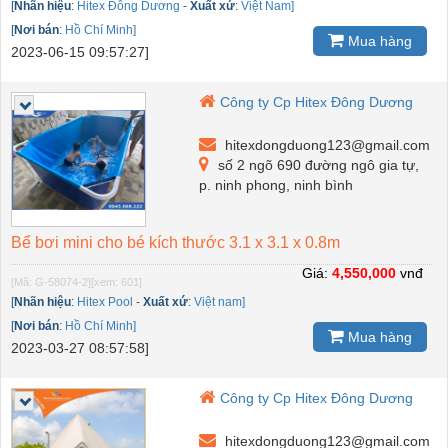
[
Nhãn hiệu
:
Hitex Đông Dương
-
Xuất xứ
:
Việt Nam]
[
Nơi bán
:
Hồ Chí Minh]
Mua hàng
2023-06-15 09:57:27]
Công ty Cp Hitex Đông Dương
hitexdongduong123@gmail.com
số 2 ngõ 690 đường ngô gia tự,
p. ninh phong, ninh bình
Bể bơi mini cho bé kích thước 3.1 x 3.1 x 0.8m
Giá:
4,550,000
vnđ
[Mã: G-58074-2]
[xem: 601]
[
Nhãn hiệu
:
Hitex Pool
-
Xuất xứ
:
Việt nam]
[
Nơi bán
:
Hồ Chí Minh]
Mua hàng
2023-03-27 08:57:58]
Công ty Cp Hitex Đông Dương
hitexdongduong123@gmail.com