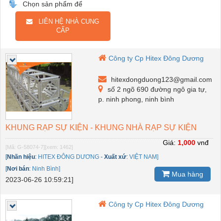
Chọn sản phẩm để
LIÊN HỆ NHÀ CUNG
CẤP
Công ty Cp Hitex Đông Dương
hitexdongduong123@gmail.com
số 2 ngõ 690 đường ngô gia tự,
p. ninh phong, ninh bình
KHUNG RẠP SỰ KIỆN - KHUNG NHÀ RẠP SỰ KIỆN
Giá:
1,000
vnđ
[Mã: G-58074-7]
[xem: 1462]
[
Nhãn hiệu
:
HITEX ĐÔNG DƯƠNG
-
Xuất xứ
:
VIỆT NAM]
[
Nơi bán
:
Ninh Bình]
Mua hàng
2023-06-26 10:59:21]
Công ty Cp Hitex Đông Dương