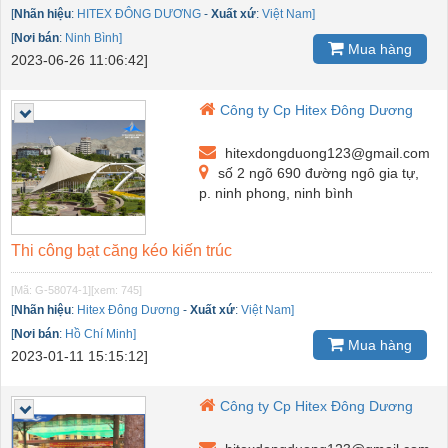
[
Nhãn hiệu
:
HITEX ĐÔNG DƯƠNG
-
Xuất xứ
:
Việt Nam]
[
Nơi bán
:
Ninh Bình]
Mua hàng
2023-06-26 11:06:42]
Công ty Cp Hitex Đông Dương
hitexdongduong123@gmail.com
số 2 ngõ 690 đường ngô gia tự,
p. ninh phong, ninh bình
Thi công bạt căng kéo kiến trúc
[Mã: G-58074-1]
[xem: 745]
[
Nhãn hiệu
:
Hitex Đông Dương
-
Xuất xứ
:
Việt Nam]
[
Nơi bán
:
Hồ Chí Minh]
Mua hàng
2023-01-11 15:15:12]
Công ty Cp Hitex Đông Dương