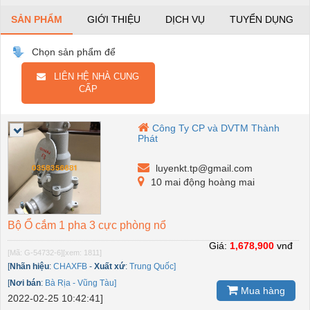
SẢN PHẨM
GIỚI THIỆU
DỊCH VỤ
TUYỂN DỤNG
Chọn sản phẩm để
LIÊN HỆ NHÀ CUNG
CẤP
Công Ty CP và DVTM Thành
Phát
luyenkt.tp@gmail.com
10 mai động hoàng mai
Bộ Ổ cắm 1 pha 3 cực phòng nổ
Giá:
1,678,900
vnđ
[Mã: G-54732-6]
[xem: 1811]
[
Nhãn hiệu
:
CHAXFB
-
Xuất xứ
:
Trung Quốc]
[
Nơi bán
:
Bà Rịa - Vũng Tàu]
Mua hàng
2022-02-25 10:42:41]