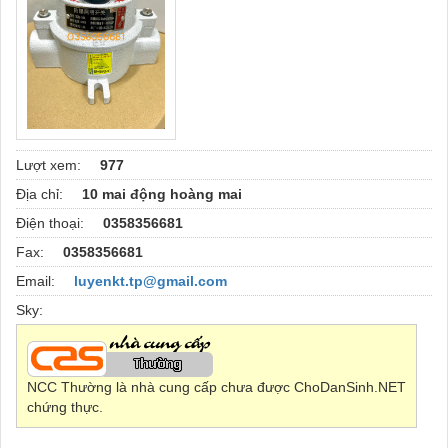
Lượt xem:
977
Địa chỉ:
10 mai động hoàng mai
Điện thoại:
0358356681
Fax:
0358356681
Email:
luyenkt.tp@gmail.com
Sky:
NCC Thường là nhà cung cấp chưa được ChoDanSinh.NET
chứng thực.