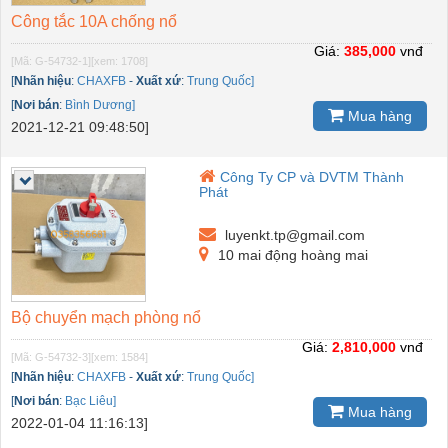
Công tắc 10A chống nổ
Giá:
385,000
vnđ
[Mã: G-54732-1]
[xem: 1708]
[
Nhãn hiệu
:
CHAXFB
-
Xuất xứ
:
Trung Quốc]
[
Nơi bán
:
Bình Dương]
Mua hàng
2021-12-21 09:48:50]
Công Ty CP và DVTM Thành
Phát
luyenkt.tp@gmail.com
10 mai động hoàng mai
Bộ chuyển mạch phòng nổ
Giá:
2,810,000
vnđ
[Mã: G-54732-3]
[xem: 1584]
[
Nhãn hiệu
:
CHAXFB
-
Xuất xứ
:
Trung Quốc]
[
Nơi bán
:
Bạc Liêu]
Mua hàng
2022-01-04 11:16:13]