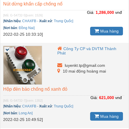
Nút dừng khẩn cấp chống nổ
Giá:
1,286,000
vnđ
[Mã: G-54732-5]
[xem: 1526]
[
Nhãn hiệu
:
CHAXFB
-
Xuất xứ
:
Trung Quốc]
[
Nơi bán
:
Đồng Nai]
Mua hàng
2022-02-25 10:33:10]
Công Ty CP và DVTM Thành
Phát
luyenkt.tp@gmail.com
10 mai động hoàng mai
Hộp đèn báo chống nổ xanh đỏ
Giá:
621,000
vnđ
[Mã: G-54732-7]
[xem: 1352]
[
Nhãn hiệu
:
CHAXFB
-
Xuất xứ
:
Trung Quốc]
[
Nơi bán
:
Long An]
Mua hàng
2022-02-25 10:49:52]