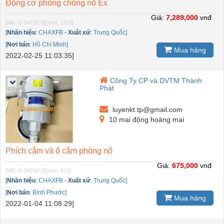
Động cơ phòng chống nổ Ex
Giá:
7,289,000
vnđ
[Mã: G-54732-9]
[xem: 1112]
[
Nhãn hiệu
:
CHAXFB
-
Xuất xứ
:
Trung Quốc]
[
Nơi bán
:
Hồ Chí Minh]
Mua hàng
2022-02-25 11:03:35]
Công Ty CP và DVTM Thành
Phát
luyenkt.tp@gmail.com
10 mai động hoàng mai
Phích cắm và ổ cắm phòng nổ
Giá:
675,000
vnđ
[Mã: G-54732-2]
[xem: 971]
[
Nhãn hiệu
:
CHAXFB
-
Xuất xứ
:
Trung Quốc]
[
Nơi bán
:
Bình Phước]
Mua hàng
2022-01-04 11:08:29]