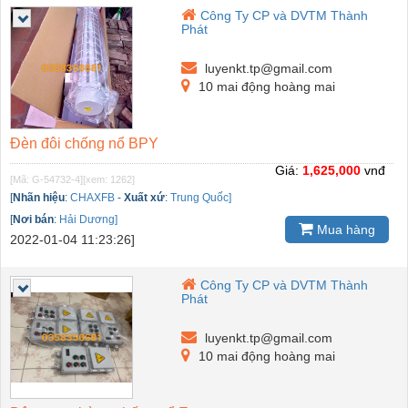
Công Ty CP và DVTM Thành
Phát
luyenkt.tp@gmail.com
10 mai động hoàng mai
Đèn đôi chống nổ BPY
Giá:
1,625,000
vnđ
[Mã: G-54732-4]
[xem: 1262]
[
Nhãn hiệu
:
CHAXFB
-
Xuất xứ
:
Trung Quốc]
[
Nơi bán
:
Hải Dương]
Mua hàng
2022-01-04 11:23:26]
Công Ty CP và DVTM Thành
Phát
luyenkt.tp@gmail.com
10 mai động hoàng mai