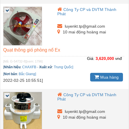
Công Ty CP và DVTM Thành
Phát
luyenkt.tp@gmail.com
10 mai động hoàng mai
Quạt thông gió phòng nổ Ex
Giá:
3,620,000
vnđ
[Mã: G-54732-8]
[xem: 1796]
[
Nhãn hiệu
:
CHAXFB
-
Xuất xứ
:
Trung Quốc]
[
Nơi bán
:
Bắc Giang]
Mua hàng
2022-02-25 10:55:51]
Công Ty CP và DVTM Thành
Phát
luyenkt.tp@gmail.com
10 mai động hoàng mai