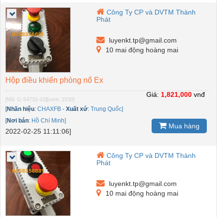
Công Ty CP và DVTM Thành
Phát
luyenkt.tp@gmail.com
10 mai động hoàng mai
Hộp điều khiển phòng nổ Ex
Giá:
1,821,000
vnđ
[Mã: G-54732-10]
[xem: 1530]
[
Nhãn hiệu
:
CHAXFB
-
Xuất xứ
:
Trung Quốc]
[
Nơi bán
:
Hồ Chí Minh]
Mua hàng
2022-02-25 11:11:06]
Công Ty CP và DVTM Thành
Phát
luyenkt.tp@gmail.com
10 mai động hoàng mai