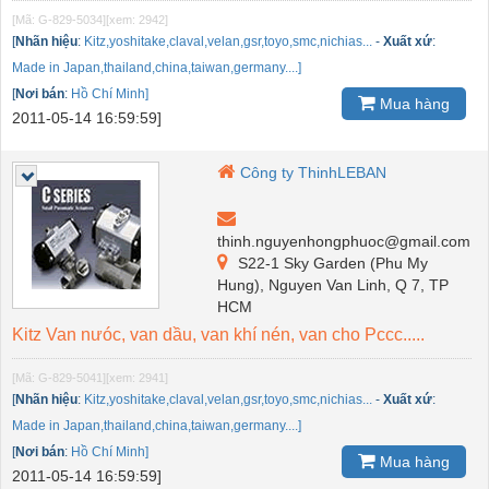
[Mã: G-829-5034]
[xem: 2942]
[
Nhãn hiệu
:
Kitz,yoshitake,claval,velan,gsr,toyo,smc,nichias...
-
Xuất xứ
:
Made in Japan,thailand,china,taiwan,germany....]
[
Nơi bán
:
Hồ Chí Minh]
Mua hàng
2011-05-14 16:59:59]
Công ty ThinhLEBAN
thinh.nguyenhongphuoc@gmail.com
S22-1 Sky Garden (Phu My
Hung), Nguyen Van Linh, Q 7, TP
HCM
Kitz Van nưóc, van dầu, van khí nén, van cho Pccc.....
[Mã: G-829-5041]
[xem: 2941]
[
Nhãn hiệu
:
Kitz,yoshitake,claval,velan,gsr,toyo,smc,nichias...
-
Xuất xứ
:
Made in Japan,thailand,china,taiwan,germany....]
[
Nơi bán
:
Hồ Chí Minh]
Mua hàng
2011-05-14 16:59:59]