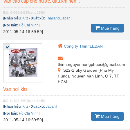
Van cao cấp cho nước, dầu,khí nén...
[Mã: G-829-2451]
[xem: 3669]
[
Nhãn hiệu
:
Kitz
-
Xuất xứ
:
Thailand,Japan]
[
Nơi bán
:
Hồ Chí Minh]
Mua hàng
2011-05-14 16:59:59]
Công ty ThinhLEBAN
thinh.nguyenhongphuoc@gmail.com
S22-1 Sky Garden (Phu My
Hung), Nguyen Van Linh, Q 7, TP
HCM
Van hơi kitz
[Mã: G-829-2450]
[xem: 3485]
[
Nhãn hiệu
:
Kitz
-
Xuất xứ
:
Japan]
[
Nơi bán
:
Hồ Chí Minh]
Mua hàng
2011-05-14 16:59:59]