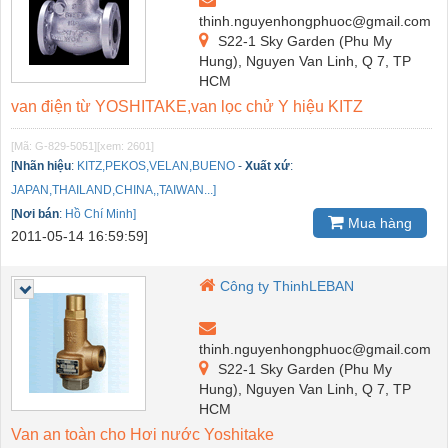
thinh.nguyenhongphuoc@gmail.com
S22-1 Sky Garden (Phu My
Hung), Nguyen Van Linh, Q 7, TP
HCM
van điện từ YOSHITAKE,van lọc chử Y hiệu KITZ
[Mã: G-829-5051]
[xem: 2601]
[
Nhãn hiệu
:
KITZ,PEKOS,VELAN,BUENO
-
Xuất xứ
:
JAPAN,THAILAND,CHINA,,TAIWAN...]
[
Nơi bán
:
Hồ Chí Minh]
Mua hàng
2011-05-14 16:59:59]
Công ty ThinhLEBAN
thinh.nguyenhongphuoc@gmail.com
S22-1 Sky Garden (Phu My
Hung), Nguyen Van Linh, Q 7, TP
HCM
Van an toàn cho Hơi nước Yoshitake