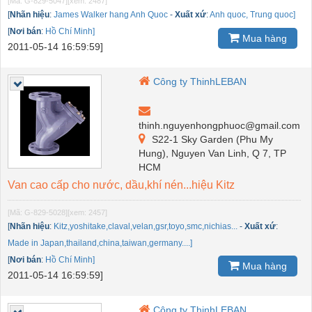
[Mã: G-829-5047]
[xem: 2487]
[
Nhãn hiệu
:
James Walker hang Anh Quoc
-
Xuất xứ
:
Anh quoc, Trung quoc]
[
Nơi bán
:
Hồ Chí Minh]
Mua hàng
2011-05-14 16:59:59]
Công ty ThinhLEBAN
thinh.nguyenhongphuoc@gmail.com
S22-1 Sky Garden (Phu My
Hung), Nguyen Van Linh, Q 7, TP
HCM
Van cao cấp cho nước, dầu,khí nén...hiệu Kitz
[Mã: G-829-5028]
[xem: 2457]
[
Nhãn hiệu
:
Kitz,yoshitake,claval,velan,gsr,toyo,smc,nichias...
-
Xuất xứ
:
Made in Japan,thailand,china,taiwan,germany....]
[
Nơi bán
:
Hồ Chí Minh]
Mua hàng
2011-05-14 16:59:59]
Công ty ThinhLEBAN