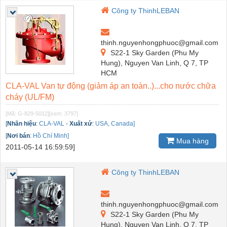
Công ty ThinhLEBAN
thinh.nguyenhongphuoc@gmail.com
S22-1 Sky Garden (Phu My
Hung), Nguyen Van Linh, Q 7, TP
HCM
CLA-VAL Van tự động (giảm áp an toàn..)...cho nước chữa
cháy (UL/FM)
[Mã: G-829-5012]
[xem: 3797]
[
Nhãn hiệu
:
CLA-VAL
-
Xuất xứ
:
USA, Canada]
[
Nơi bán
:
Hồ Chí Minh]
Mua hàng
2011-05-14 16:59:59]
Công ty ThinhLEBAN
thinh.nguyenhongphuoc@gmail.com
S22-1 Sky Garden (Phu My
Hung), Nguyen Van Linh, Q 7, TP