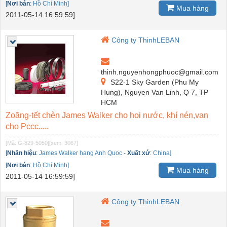
[
Nơi bán
:
Hồ Chí Minh]
Mua hàng
2011-05-14 16:59:59]
Công ty ThinhLEBAN
thinh.nguyenhongphuoc@gmail.com
S22-1 Sky Garden (Phu My
Hung), Nguyen Van Linh, Q 7, TP
HCM
Zoăng-tết chèn James Walker cho hoi nước, khí nén,van
cho Pccc.....
[Mã: G-829-5050]
[xem: 3067]
[
Nhãn hiệu
:
James Walker hang Anh Quoc
-
Xuất xứ
:
China]
[
Nơi bán
:
Hồ Chí Minh]
Mua hàng
2011-05-14 16:59:59]
Công ty ThinhLEBAN