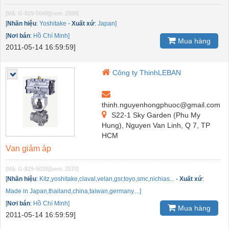
[Mã: G-829-5048]
[xem: 2588]
[
Nhãn hiệu
:
Yoshitake
-
Xuất xứ
:
Japan]
[
Nơi bán
:
Hồ Chí Minh]
Mua hàng
2011-05-14 16:59:59]
Công ty ThinhLEBAN
thinh.nguyenhongphuoc@gmail.com
S22-1 Sky Garden (Phu My
Hung), Nguyen Van Linh, Q 7, TP
HCM
Van giảm áp
[Mã: G-829-5033]
[xem: 2570]
[
Nhãn hiệu
:
Kitz,yoshitake,claval,velan,gsr,toyo,smc,nichias...
-
Xuất xứ
:
Made in Japan,thailand,china,taiwan,germany....]
[
Nơi bán
:
Hồ Chí Minh]
Mua hàng
2011-05-14 16:59:59]