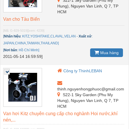
S22-1 Sky Garden (Phu My
Hung), Nguyen Van Linh, Q 7, TP
HCM
Van cho Tàu Biển
[Mã: G-829-5019]
[xem: 4239]
[
Nhãn hiệu
:
KITZ,YOSHITAKE,CLAVAL,VELAN
-
Xuất xứ
:
JAPAN,CHINA,TAIWAN,THAILAND]
[
Nơi bán
:
Hồ Chí Minh]
Mua hàng
2011-05-14 16:59:59]
Công ty ThinhLEBAN
thinh.nguyenhongphuoc@gmail.com
S22-1 Sky Garden (Phu My
Hung), Nguyen Van Linh, Q 7, TP
HCM
Van hơi Kitz chuyên cung cấp cho nghành Hoi nước,khí
nén,...