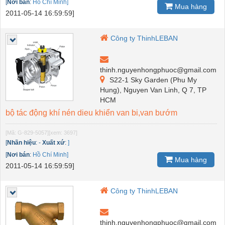
[
Nơi bán
:
Hồ Chí Minh]
Mua hàng
2011-05-14 16:59:59]
Công ty ThinhLEBAN
thinh.nguyenhongphuoc@gmail.com
S22-1 Sky Garden (Phu My
Hung), Nguyen Van Linh, Q 7, TP
HCM
bộ tác động khí nén dieu khiển van bi,van bướm
[Mã: G-829-5057]
[xem: 3697]
[
Nhãn hiệu
:
-
Xuất xứ
:
]
[
Nơi bán
:
Hồ Chí Minh]
Mua hàng
2011-05-14 16:59:59]
Công ty ThinhLEBAN
thinh.nguyenhongphuoc@gmail.com