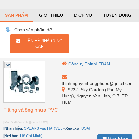
SẢN PHẨM
GIỚI THIỆU
DỊCH VỤ
TUYỂN DỤNG
Chọn sản phẩm để
LIÊN HỆ NHÀ CUNG
CẤP
Công ty ThinhLEBAN
thinh.nguyenhongphuoc@gmail.com
S22-1 Sky Garden (Phu My
Hung), Nguyen Van Linh, Q 7, TP
HCM
Fitting và ống nhựa PVC
[Mã: G-829-5016]
[xem: 5502]
[
Nhãn hiệu
:
SPEARS vaø HARVEL
-
Xuất xứ
:
USA]
[
Nơi bán
:
Hồ Chí Minh]