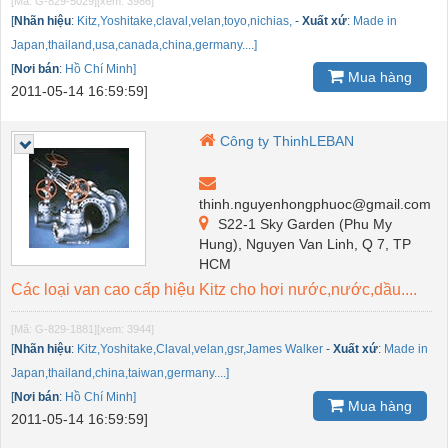
[Mã: G-829-5029]
[xem: 3986]
[
Nhãn hiệu
:
Kitz,Yoshitake,claval,velan,toyo,nichias,
-
Xuất xứ
:
Made in
Japan,thailand,usa,canada,china,germany....]
[
Nơi bán
:
Hồ Chí Minh]
Mua hàng
2011-05-14 16:59:59]
Công ty ThinhLEBAN
thinh.nguyenhongphuoc@gmail.com
S22-1 Sky Garden (Phu My
Hung), Nguyen Van Linh, Q 7, TP
HCM
Các loại van cao cấp hiệu Kitz cho hơi nước,nước,dầu....
[Mã: G-829-1881]
[xem: 3944]
[
Nhãn hiệu
:
Kitz,Yoshitake,Claval,velan,gsr,James Walker
-
Xuất xứ
:
Made in
Japan,thailand,china,taiwan,germany....]
[
Nơi bán
:
Hồ Chí Minh]
Mua hàng
2011-05-14 16:59:59]