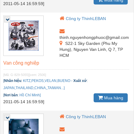
Mua hàng
2011-05-14 16:59:59]
Công ty ThinhLEBAN
thinh.nguyenhongphuoc@gmail.com
S22-1 Sky Garden (Phu My
Hung), Nguyen Van Linh, Q 7, TP
HCM
Van công nghiệp
[Mã: G-829-5055]
[xem: 2506]
[
Nhãn hiệu
:
KITZ,PEKOS,VELAN,BUENO
-
Xuất xứ
:
JAPAN,THAILAND,CHINA,,TAIWAN...]
[
Nơi bán
:
Hồ Chí Minh]
Mua hàng
2011-05-14 16:59:59]
Công ty ThinhLEBAN