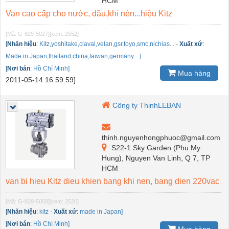
HCM
Van cao cấp cho nước, dầu,khí nén...hiệu Kitz
[Mã: G-829-5027]
[xem: 2552]
[
Nhãn hiệu
:
Kitz,yoshitake,claval,velan,gsr,toyo,smc,nichias...
-
Xuất xứ
:
Made in Japan,thailand,china,taiwan,germany....]
[
Nơi bán
:
Hồ Chí Minh]
Mua hàng
2011-05-14 16:59:59]
Công ty ThinhLEBAN
thinh.nguyenhongphuoc@gmail.com
S22-1 Sky Garden (Phu My
Hung), Nguyen Van Linh, Q 7, TP
HCM
van bi hieu Kitz dieu khien bang khi nen, bang dien 220vac
[Mã: G-829-5058]
[xem: 2520]
[
Nhãn hiệu
:
kitz
-
Xuất xứ
:
made in Japan]
[
Nơi bán
:
Hồ Chí Minh]