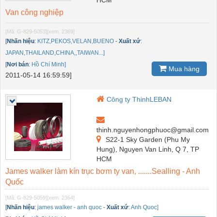
Van công nghiệp
[Mã: G-829-5053]
[xem: 2369]
[
Nhãn hiệu
:
KITZ,PEKOS,VELAN,BUENO
-
Xuất xứ
:
JAPAN,THAILAND,CHINA,,TAIWAN...]
[
Nơi bán
:
Hồ Chí Minh]
Mua hàng
2011-05-14 16:59:59]
Công ty ThinhLEBAN
thinh.nguyenhongphuoc@gmail.com
S22-1 Sky Garden (Phu My
Hung), Nguyen Van Linh, Q 7, TP
HCM
James walker làm kín trục bơm ty van, .......Sealling - Anh
Quốc
[Mã: G-829-5059]
[xem: 2364]
[
Nhãn hiệu
:
james walker - anh quoc
-
Xuất xứ
:
Anh Quoc]