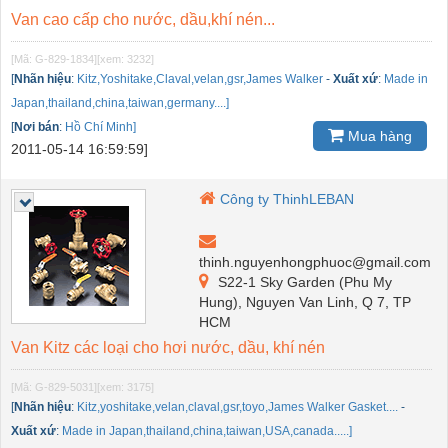
Van cao cấp cho nước, dầu,khí nén...
[Mã: G-829-1834]
[xem: 3232]
[
Nhãn hiệu
:
Kitz,Yoshitake,Claval,velan,gsr,James Walker
-
Xuất xứ
:
Made in
Japan,thailand,china,taiwan,germany....]
[
Nơi bán
:
Hồ Chí Minh]
Mua hàng
2011-05-14 16:59:59]
Công ty ThinhLEBAN
thinh.nguyenhongphuoc@gmail.com
S22-1 Sky Garden (Phu My
Hung), Nguyen Van Linh, Q 7, TP
HCM
Van Kitz các loại cho hơi nước, dầu, khí nén
[Mã: G-829-5031]
[xem: 3175]
[
Nhãn hiệu
:
Kitz,yoshitake,velan,claval,gsr,toyo,James Walker Gasket....
-
Xuất xứ
:
Made in Japan,thailand,china,taiwan,USA,canada.....]