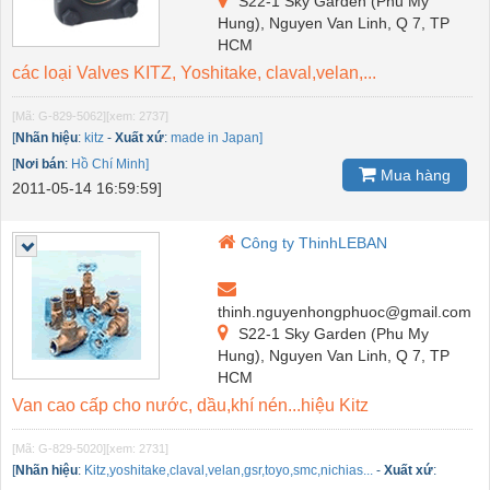
S22-1 Sky Garden (Phu My
Hung), Nguyen Van Linh, Q 7, TP
HCM
các loại Valves KITZ, Yoshitake, claval,velan,...
[Mã: G-829-5062]
[xem: 2737]
[
Nhãn hiệu
:
kitz
-
Xuất xứ
:
made in Japan]
[
Nơi bán
:
Hồ Chí Minh]
Mua hàng
2011-05-14 16:59:59]
Công ty ThinhLEBAN
thinh.nguyenhongphuoc@gmail.com
S22-1 Sky Garden (Phu My
Hung), Nguyen Van Linh, Q 7, TP
HCM
Van cao cấp cho nước, dầu,khí nén...hiệu Kitz
[Mã: G-829-5020]
[xem: 2731]
[
Nhãn hiệu
:
Kitz,yoshitake,claval,velan,gsr,toyo,smc,nichias...
-
Xuất xứ
: