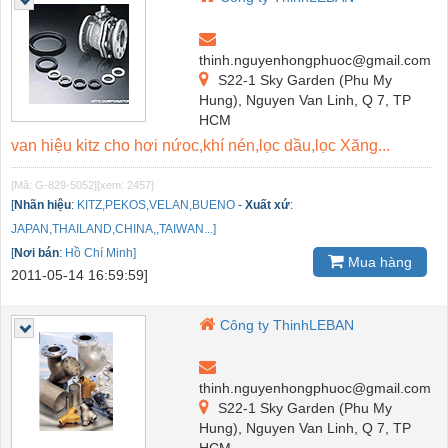
thinh.nguyenhongphuoc@gmail.com
S22-1 Sky Garden (Phu My
Hung), Nguyen Van Linh, Q 7, TP
HCM
van hiệu kitz cho hơi nứoc,khí nén,lọc dầu,lọc Xăng...
[Mã: G-829-5052]
[xem: 2457]
[
Nhãn hiệu
:
KITZ,PEKOS,VELAN,BUENO
-
Xuất xứ
:
JAPAN,THAILAND,CHINA,,TAIWAN...]
[
Nơi bán
:
Hồ Chí Minh]
Mua hàng
2011-05-14 16:59:59]
Công ty ThinhLEBAN
thinh.nguyenhongphuoc@gmail.com
S22-1 Sky Garden (Phu My
Hung), Nguyen Van Linh, Q 7, TP
HCM