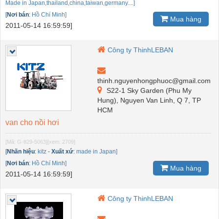
Made in Japan,thailand,china,taiwan,germany....]
[
Nơi bán
:
Hồ Chí Minh]
Mua hàng
2011-05-14 16:59:59]
Công ty ThinhLEBAN
thinh.nguyenhongphuoc@gmail.com
S22-1 Sky Garden (Phu My
Hung), Nguyen Van Linh, Q 7, TP
HCM
van cho nồi hơi
[Mã: G-829-5063]
[xem: 2709]
[
Nhãn hiệu
:
kitz
-
Xuất xứ
:
made in Japan]
[
Nơi bán
:
Hồ Chí Minh]
Mua hàng
2011-05-14 16:59:59]
Công ty ThinhLEBAN