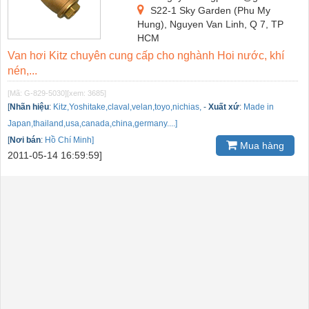
S22-1 Sky Garden (Phu My
Hung), Nguyen Van Linh, Q 7, TP
HCM
Van hơi Kitz chuyên cung cấp cho nghành Hoi nước, khí
nén,...
[Mã: G-829-5030]
[xem: 3685]
[
Nhãn hiệu
:
Kitz,Yoshitake,claval,velan,toyo,nichias,
-
Xuất xứ
:
Made in
Japan,thailand,usa,canada,china,germany....]
[
Nơi bán
:
Hồ Chí Minh]
Mua hàng
2011-05-14 16:59:59]