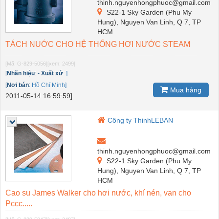
thinh.nguyenhongphuoc@gmail.com
S22-1 Sky Garden (Phu My
Hung), Nguyen Van Linh, Q 7, TP
HCM
TÁCH NUỚC CHO HỆ THỐNG HƠI NƯỚC STEAM
[Mã: G-829-5056]
[xem: 2499]
[
Nhãn hiệu
:
-
Xuất xứ
:
]
[
Nơi bán
:
Hồ Chí Minh]
Mua hàng
2011-05-14 16:59:59]
Công ty ThinhLEBAN
thinh.nguyenhongphuoc@gmail.com
S22-1 Sky Garden (Phu My
Hung), Nguyen Van Linh, Q 7, TP
HCM
Cao su James Walker cho hơi nước, khí nén, van cho
Pccc.....