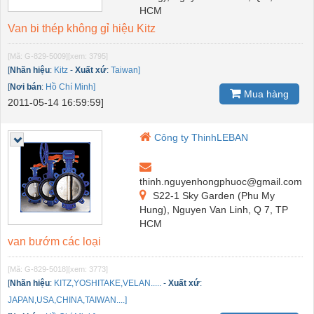
HCM
Van bi thép không gỉ hiệu Kitz
[Mã: G-829-5009]
[xem: 3795]
[
Nhãn hiệu
:
Kitz
-
Xuất xứ
:
Taiwan]
[
Nơi bán
:
Hồ Chí Minh]
Mua hàng
2011-05-14 16:59:59]
Công ty ThinhLEBAN
thinh.nguyenhongphuoc@gmail.com
S22-1 Sky Garden (Phu My
Hung), Nguyen Van Linh, Q 7, TP
HCM
van bướm các loại
[Mã: G-829-5018]
[xem: 3773]
[
Nhãn hiệu
:
KITZ,YOSHITAKE,VELAN.....
-
Xuất xứ
:
JAPAN,USA,CHINA,TAIWAN....]