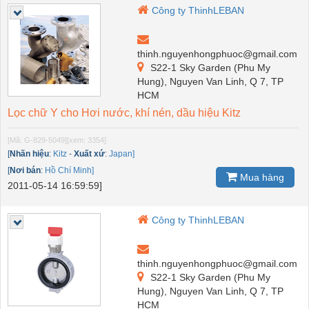
Công ty ThinhLEBAN
thinh.nguyenhongphuoc@gmail.com
S22-1 Sky Garden (Phu My
Hung), Nguyen Van Linh, Q 7, TP
HCM
Lọc chữ Y cho Hơi nước, khí nén, dầu hiệu Kitz
[Mã: G-829-5049]
[xem: 3354]
[
Nhãn hiệu
:
Kitz
-
Xuất xứ
:
Japan]
[
Nơi bán
:
Hồ Chí Minh]
Mua hàng
2011-05-14 16:59:59]
Công ty ThinhLEBAN
thinh.nguyenhongphuoc@gmail.com
S22-1 Sky Garden (Phu My
Hung), Nguyen Van Linh, Q 7, TP
HCM