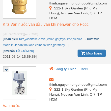
thinh.nguyenhongphuoc@gmail.com
S22-1 Sky Garden (Phu My
Hung), Nguyen Van Linh, Q 7, TP
HCM
Kitz Van nưóc,van dầu,van khí nén,van cho Pccc.....
[Mã: G-829-5035]
[xem: 2988]
[
Nhãn hiệu
:
Kitz,yoshitake,claval,velan,gsr,toyo,smc,nichias...
-
Xuất xứ
:
Made in Japan,thailand,china,taiwan,germany....]
[
Nơi bán
:
Hồ Chí Minh]
Mua hàng
2011-05-14 16:59:59]
Công ty ThinhLEBAN
thinh.nguyenhongphuoc@gmail.com
S22-1 Sky Garden (Phu My
Hung), Nguyen Van Linh, Q 7, TP
HCM
Van nưóc