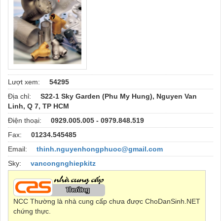
Lượt xem:
54295
Địa chỉ:
S22-1 Sky Garden (Phu My Hung), Nguyen Van
Linh, Q 7, TP HCM
Điện thoại:
0929.005.005 - 0979.848.519
Fax:
01234.545485
Email:
thinh.nguyenhongphuoc@gmail.com
Sky:
vancongnghiepkitz
NCC Thường là nhà cung cấp chưa được ChoDanSinh.NET
chứng thực.