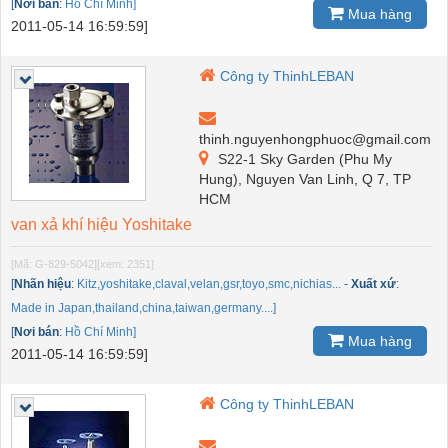
[
Nơi bán
:
Hồ Chí Minh]
Mua hàng
2011-05-14 16:59:59]
Công ty ThinhLEBAN
thinh.nguyenhongphuoc@gmail.com
S22-1 Sky Garden (Phu My
Hung), Nguyen Van Linh, Q 7, TP
HCM
van xả khí hiệu Yoshitake
[Mã: G-829-5042]
[xem: 2351]
[
Nhãn hiệu
:
Kitz,yoshitake,claval,velan,gsr,toyo,smc,nichias...
-
Xuất xứ
:
Made in Japan,thailand,china,taiwan,germany....]
[
Nơi bán
:
Hồ Chí Minh]
Mua hàng
2011-05-14 16:59:59]
Công ty ThinhLEBAN