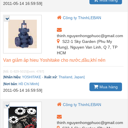
Mua hàng
2011-05-14 16:59:59]
Công ty ThinhLEBAN
thinh.nguyenhongphuoc@gmail.com
S22-1 Sky Garden (Phu My
Hung), Nguyen Van Linh, Q 7, TP
HCM
Van giảm áp hieu Yoshitake cho nước,dầu,khí nén
[Mã: G-829-5015]
[xem: 4787]
[
Nhãn hiệu
:
YOSHITAKE
-
Xuất xứ
:
Thailand, Japan]
[
Nơi bán
:
Hồ Chí Minh]
Mua hàng
2011-05-14 16:59:59]
Công ty ThinhLEBAN
thinh.nguyenhongphuoc@gmail.com