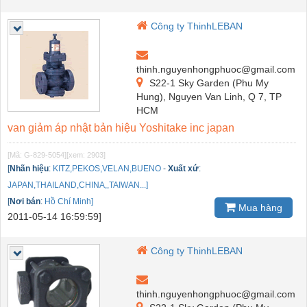
Công ty ThinhLEBAN
thinh.nguyenhongphuoc@gmail.com
S22-1 Sky Garden (Phu My
Hung), Nguyen Van Linh, Q 7, TP
HCM
van giảm áp nhật bản hiệu Yoshitake inc japan
[Mã: G-829-5054]
[xem: 2903]
[
Nhãn hiệu
:
KITZ,PEKOS,VELAN,BUENO
-
Xuất xứ
:
JAPAN,THAILAND,CHINA,,TAIWAN...]
[
Nơi bán
:
Hồ Chí Minh]
Mua hàng
2011-05-14 16:59:59]
Công ty ThinhLEBAN
thinh.nguyenhongphuoc@gmail.com