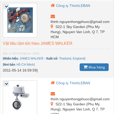
Công ty ThinhLEBAN
thinh.nguyenhongphuoc@gmail.com
S22-1 Sky Garden (Phu My
Hung), Nguyen Van Linh, Q 7, TP
HCM
Vật liệu làm kín hieu JAMES WALKER
[Mã: G-829-5014]
[xem: 2568]
[
Nhãn hiệu
:
JAMES WALKER
-
Xuất xứ
:
Thailand, England]
[
Nơi bán
:
Hồ Chí Minh]
Mua hàng
2011-05-14 16:59:59]
Công ty ThinhLEBAN
thinh.nguyenhongphuoc@gmail.com
S22-1 Sky Garden (Phu My
Hung), Nguyen Van Linh, Q 7, TP