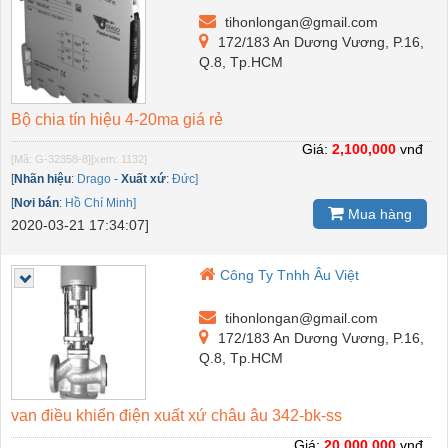
tihonlongan@gmail.com
172/183 An Dương Vương, P.16,
Q.8, Tp.HCM
Bộ chia tín hiệu 4-20ma giá rẻ
Giá:
2,100,000
vnđ
[Mã: G-32358-8]
[xem: 1132]
[
Nhãn hiệu
:
Drago
-
Xuất xứ
:
Đức]
[
Nơi bán
:
Hồ Chí Minh]
Mua hàng
2020-03-21 17:34:07]
Công Ty Tnhh Âu Việt
tihonlongan@gmail.com
172/183 An Dương Vương, P.16,
Q.8, Tp.HCM
van điều khiển điện xuất xứ châu âu 342-bk-ss
Giá:
20,000,000
vnđ