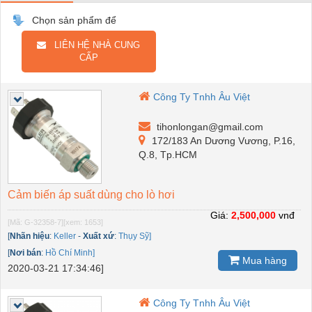
Chọn sản phẩm để
LIÊN HỆ NHÀ CUNG
CẤP
Công Ty Tnhh Âu Việt
tihonlongan@gmail.com
172/183 An Dương Vương, P.16,
Q.8, Tp.HCM
Cảm biến áp suất dùng cho lò hơi
Giá:
2,500,000
vnđ
[Mã: G-32358-7]
[xem: 1653]
[
Nhãn hiệu
:
Keller
-
Xuất xứ
:
Thụy Sỹ]
[
Nơi bán
:
Hồ Chí Minh]
Mua hàng
2020-03-21 17:34:46]
Công Ty Tnhh Âu Việt