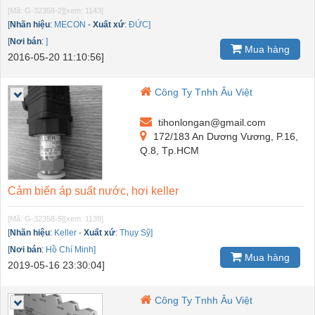
[Mã: G-32358-2]
[xem: 1143]
[
Nhãn hiệu
:
MECON
-
Xuất xứ
:
ĐỨC]
[
Nơi bán
:
]
Mua hàng
2016-05-20 11:10:56]
Công Ty Tnhh Âu Việt
tihonlongan@gmail.com
172/183 An Dương Vương, P.16,
Q.8, Tp.HCM
Cảm biến áp suất nước, hơi keller
[Mã: G-32358-5]
[xem: 1139]
[
Nhãn hiệu
:
Keller
-
Xuất xứ
:
Thụy Sỹ]
[
Nơi bán
:
Hồ Chí Minh]
Mua hàng
2019-05-16 23:30:04]
Công Ty Tnhh Âu Việt