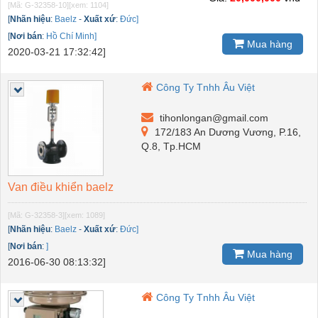
[Mã: G-32358-10]
[xem: 1104]
[
Nhãn hiệu
:
Baelz
-
Xuất xứ
:
Đức]
[
Nơi bán
:
Hồ Chí Minh]
Mua hàng
2020-03-21 17:32:42]
Công Ty Tnhh Âu Việt
tihonlongan@gmail.com
172/183 An Dương Vương, P.16,
Q.8, Tp.HCM
Van điều khiển baelz
[Mã: G-32358-3]
[xem: 1089]
[
Nhãn hiệu
:
Baelz
-
Xuất xứ
:
Đức]
[
Nơi bán
:
]
Mua hàng
2016-06-30 08:13:32]
Công Ty Tnhh Âu Việt