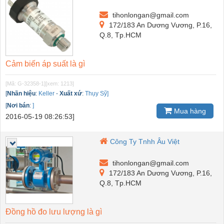
tihonlongan@gmail.com
172/183 An Dương Vương, P.16,
Q.8, Tp.HCM
Cảm biến áp suất là gì
[Mã: G-32358-1]
[xem: 1213]
[
Nhãn hiệu
:
Keller
-
Xuất xứ
:
Thụy Sỹ]
[
Nơi bán
:
]
Mua hàng
2016-05-19 08:26:53]
Công Ty Tnhh Âu Việt
tihonlongan@gmail.com
172/183 An Dương Vương, P.16,
Q.8, Tp.HCM
Đồng hồ đo lưu lượng là gì