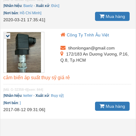
[
Nhãn hiệu
:
Baelz
-
Xuất xứ
:
Đức]
[
Nơi bán
:
Hồ Chí Minh]
Mua hàng
2020-03-21 17:35:41]
Công Ty Tnhh Âu Việt
tihonlongan@gmail.com
172/183 An Dương Vương, P.16,
Q.8, Tp.HCM
cảm biến áp suất thụy sỹ giá rẻ
[Mã: G-32358-4]
[xem: 844]
[
Nhãn hiệu
:
keller
-
Xuất xứ
:
thụy sỹ]
[
Nơi bán
:
]
Mua hàng
2017-08-12 09:31:06]