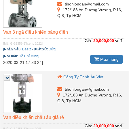
tihonlongan@gmail.com
172/183 An Dương Vương, P.16,
Q.8, Tp.HCM
Van 3 ngã điều khiển bằng điện
Giá:
20,000,000
vnđ
[Mã: G-32358-9]
[xem: 1022]
[
Nhãn hiệu
:
Baelz
-
Xuất xứ
:
Đức]
[
Nơi bán
:
Hồ Chí Minh]
Mua hàng
2020-03-21 17:33:24]
Công Ty Tnhh Âu Việt
tihonlongan@gmail.com
172/183 An Dương Vương, P.16,
Q.8, Tp.HCM
Van điều khiển châu âu giá rẻ
Giá:
20,000,000
vnđ
[Mã: G-32358-6]
[xem: 929]