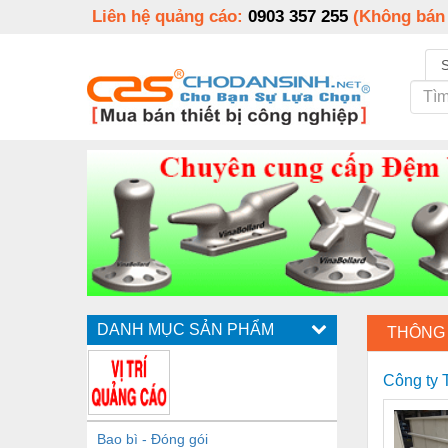
Liên hệ quảng cáo:
0903 357 255
(Không bán
DANH MỤC SẢN PHẨM
THÔNG 
Công ty
Bao bì - Đóng gói