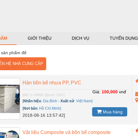
HẨM
GIỚI THIỆU
DỊCH VỤ
TUYỂN DỤNG
 sản phẩm để
N HỆ NHÀ CUNG CẤP
Hàn bồn bể nhựa PP, PVC
Giá:
100,000
vnđ
[Mã: G-38958-2]
[xem: 2007]
[
Nhãn hiệu
:
Gia Bình
-
Xuất xứ
:
Việt Nam]
[
Nơi bán
:
Hồ Chí Minh]
Mua hàng
2018-08-16 13:57:42]
Vật liệu Composite và bồn bể composite