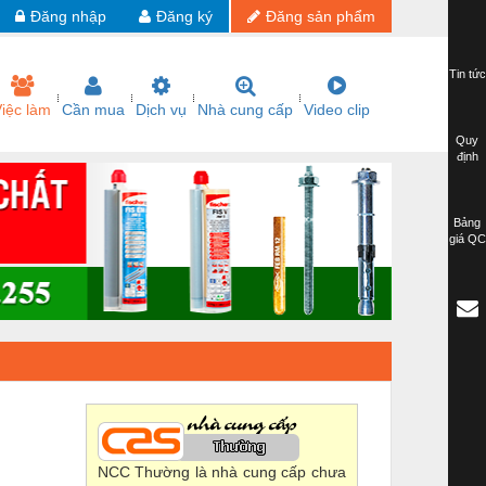
Đăng nhập
Đăng ký
Đăng sản phẩm
Tin tức
iệc làm
Cần mua
Dịch vụ
Nhà cung cấp
Video clip
Quy
định
Bảng
giá QC
NCC Thường là nhà cung cấp chưa