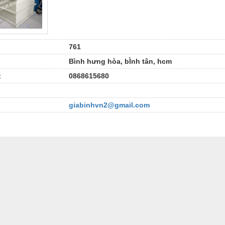
761
Bình hưng hòa, bÌnh tân, hcm
:
0868615680
giabinhvn2@gmail.com