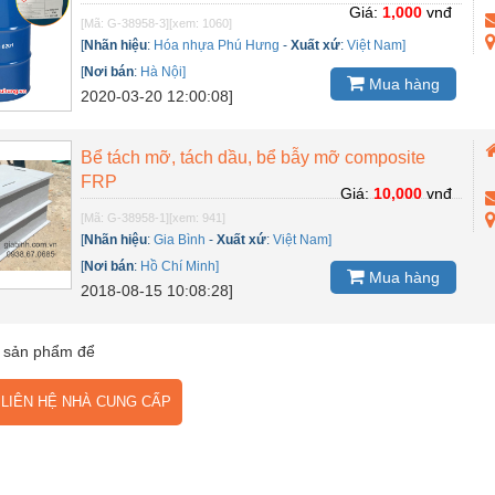
Giá:
1,000
vnđ
[Mã: G-38958-3]
[xem: 1060]
[
Nhãn hiệu
:
Hóa nhựa Phú Hưng
-
Xuất xứ
:
Việt Nam]
[
Nơi bán
:
Hà Nội]
Mua hàng
2020-03-20 12:00:08]
Bể tách mỡ, tách dầu, bể bẫy mỡ composite
FRP
Giá:
10,000
vnđ
[Mã: G-38958-1]
[xem: 941]
[
Nhãn hiệu
:
Gia Bình
-
Xuất xứ
:
Việt Nam]
[
Nơi bán
:
Hồ Chí Minh]
Mua hàng
2018-08-15 10:08:28]
 sản phẩm để
IÊN HỆ NHÀ CUNG CẤP