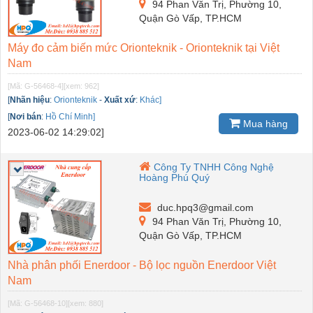
94 Phan Văn Trị, Phường 10,
Quận Gò Vấp, TP.HCM
Máy đo cảm biến mức Orionteknik - Orionteknik tại Việt
Nam
[Mã: G-56468-4]
[xem: 962]
[
Nhãn hiệu
:
Orionteknik
-
Xuất xứ
:
Khác]
[
Nơi bán
:
Hồ Chí Minh]
Mua hàng
2023-06-02 14:29:02]
Công Ty TNHH Công Nghệ
Hoàng Phú Quý
duc.hpq3@gmail.com
94 Phan Văn Trị, Phường 10,
Quận Gò Vấp, TP.HCM
Nhà phân phối Enerdoor - Bộ lọc nguồn Enerdoor Việt
Nam
[Mã: G-56468-10]
[xem: 880]