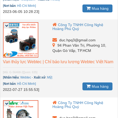
[
Nơi bán
:
Hồ Chí Minh]
Mua hàng
2023-06-05 10:28:23]
Công Ty TNHH Công Nghệ
Hoàng Phú Quý
duc.hpq3@gmail.com
94 Phan Văn Trị, Phường 10,
Quận Gò Vấp, TP.HCM
Van thủy lực Webtec | Chỉ báo lưu lượng Webtec Việt Nam
[Mã: G-56468-2]
[xem: 635]
[
Nhãn hiệu
:
Webtec
-
Xuất xứ
:
Mỹ]
[
Nơi bán
:
Hồ Chí Minh]
Mua hàng
2022-07-27 15:55:53]
Công Ty TNHH Công Nghệ
Hoàng Phú Quý
duc.hpq3@gmail.com