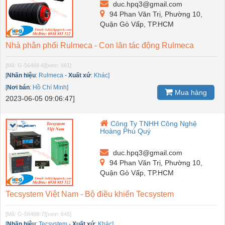
duc.hpq3@gmail.com
94 Phan Văn Trị, Phường 10,
Quận Gò Vấp, TP.HCM
Nhà phân phối Rulmeca - Con lăn tác động Rulmeca
[Mã: G-56468-6]
[xem: 661]
[
Nhãn hiệu
:
Rulmeca
-
Xuất xứ
:
Khác]
[
Nơi bán
:
Hồ Chí Minh]
Mua hàng
2023-06-05 09:06:47]
Công Ty TNHH Công Nghệ
Hoàng Phú Quý
duc.hpq3@gmail.com
94 Phan Văn Trị, Phường 10,
Quận Gò Vấp, TP.HCM
Tecsystem Việt Nam - Bộ điều khiển Tecsystem
[Mã: G-56468-7]
[xem: 645]
[
Nhãn hiệu
:
Tecsystem
-
Xuất xứ
:
Khác]