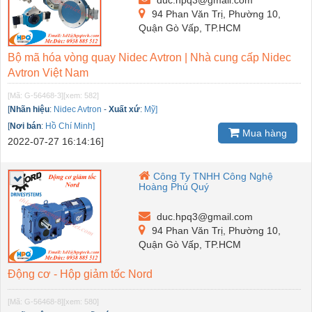
94 Phan Văn Trị, Phường 10,
Quận Gò Vấp, TP.HCM
Bộ mã hóa vòng quay Nidec Avtron | Nhà cung cấp Nidec
Avtron Việt Nam
[Mã: G-56468-3]
[xem: 582]
[
Nhãn hiệu
:
Nidec Avtron
-
Xuất xứ
:
Mỹ]
[
Nơi bán
:
Hồ Chí Minh]
Mua hàng
2022-07-27 16:14:16]
Công Ty TNHH Công Nghệ
Hoàng Phú Quý
duc.hpq3@gmail.com
94 Phan Văn Trị, Phường 10,
Quận Gò Vấp, TP.HCM
Động cơ - Hộp giảm tốc Nord
[Mã: G-56468-8]
[xem: 580]