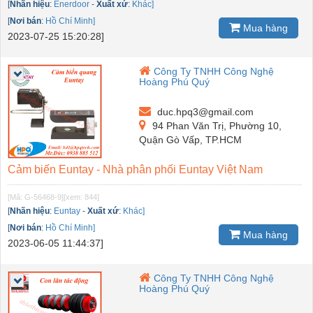
[
Nhãn hiệu
:
Enerdoor
-
Xuất xứ
:
Khác]
[
Nơi bán
:
Hồ Chí Minh]
Mua hàng
2023-07-25 15:20:28]
Công Ty TNHH Công Nghệ
Hoàng Phú Quý
duc.hpq3@gmail.com
94 Phan Văn Trị, Phường 10,
Quận Gò Vấp, TP.HCM
Cảm biến Euntay - Nhà phân phối Euntay Việt Nam
[Mã: G-56468-9]
[xem: 844]
[
Nhãn hiệu
:
Euntay
-
Xuất xứ
:
Khác]
[
Nơi bán
:
Hồ Chí Minh]
Mua hàng
2023-06-05 11:44:37]
Công Ty TNHH Công Nghệ
Hoàng Phú Quý