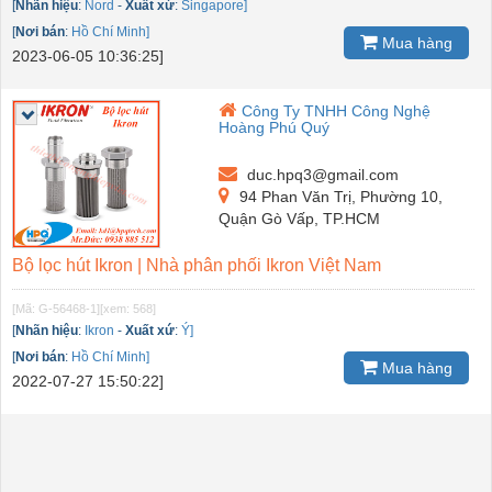
[
Nhãn hiệu
:
Nord
-
Xuất xứ
:
Singapore]
[
Nơi bán
:
Hồ Chí Minh]
Mua hàng
2023-06-05 10:36:25]
Công Ty TNHH Công Nghệ
Hoàng Phú Quý
duc.hpq3@gmail.com
94 Phan Văn Trị, Phường 10,
Quận Gò Vấp, TP.HCM
Bộ lọc hút Ikron | Nhà phân phối Ikron Việt Nam
[Mã: G-56468-1]
[xem: 568]
[
Nhãn hiệu
:
Ikron
-
Xuất xứ
:
Ý]
[
Nơi bán
:
Hồ Chí Minh]
Mua hàng
2022-07-27 15:50:22]