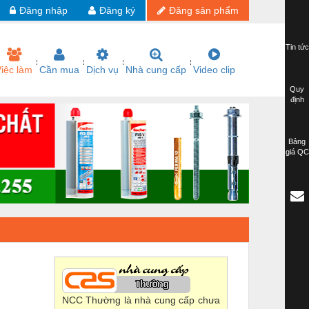
Đăng nhập
Đăng ký
Đăng sản phẩm
Tin tức
iệc làm
Cần mua
Dịch vụ
Nhà cung cấp
Video clip
Quy
định
Bảng
giá QC
NCC Thường là nhà cung cấp chưa