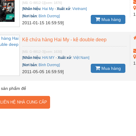
[Mã: G-8812-1]
[xem: 1876]
[
Nhãn hiệu
:
Hai My
-
Xuất xứ
:
Vietnam]
1
[
Nơi bán
:
Bình Dương]
Mua hàng
2011-01-15 16:59:59]
Kệ chứa hàng Hai My - kệ double deep
[Mã: G-8812-3]
[xem: 1630]
[
Nhãn hiệu
:
HAI MY
-
Xuất xứ
:
Việt Nam]
1
[
Nơi bán
:
Bình Dương]
Mua hàng
2011-05-05 16:59:59]
 sản phẩm để
IÊN HỆ NHÀ CUNG CẤP