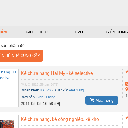
HẨM
GIỚI THIỆU
DỊCH VỤ
TUYỂN DỤNG
 sản phẩm để
N HỆ NHÀ CUNG CẤP
Kệ chứa hàng Hai My - kệ selective
[Mã: G-8812-2]
[xem: 2073]
[
Nhãn hiệu
:
HAI MY
-
Xuất xứ
:
Việt Nam]
1
[
Nơi bán
:
Bình Dương]
Mua hàng
2011-05-05 16:59:59]
Kệ chứa hàng, kệ công nghiệp, kệ kho