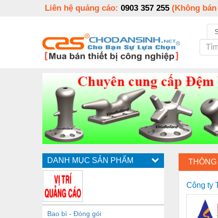
Liên hệ quảng cáo:
0903 357 255
(Không bán
DANH MỤC SẢN PHẨM
THÔNG 
Công ty
Bao bì - Đóng gói