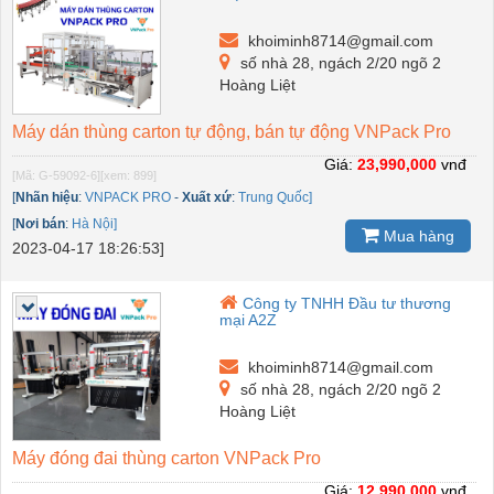
khoiminh8714@gmail.com
số nhà 28, ngách 2/20 ngõ 2
Hoàng Liệt
Máy dán thùng carton tự động, bán tự động VNPack Pro
Giá:
23,990,000
vnđ
[Mã: G-59092-6]
[xem: 899]
[
Nhãn hiệu
:
VNPACK PRO
-
Xuất xứ
:
Trung Quốc]
[
Nơi bán
:
Hà Nội]
Mua hàng
2023-04-17 18:26:53]
Công ty TNHH Đầu tư thương
mại A2Z
khoiminh8714@gmail.com
số nhà 28, ngách 2/20 ngõ 2
Hoàng Liệt
Máy đóng đai thùng carton VNPack Pro
Giá:
12,990,000
vnđ