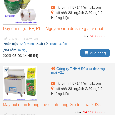
khoiminh8714@gmail.com
số nhà 28, ngách 2/20 ngõ 2
Hoàng Liệt
Dây đai nhựa PP, PET, Nguyên sinh đủ size giá rẻ nhất
Giá:
28,000
vnđ
[Mã: G-59092-10]
[xem: 637]
[
Nhãn hiệu
:
Khôi Minh
-
Xuất xứ
:
Trung Quốc]
[
Nơi bán
:
Hà Nội]
Mua hàng
2023-05-03 14:45:54]
Công ty TNHH Đầu tư thương
mại A2Z
khoiminh8714@gmail.com
số nhà 28, ngách 2/20 ngõ 2
Hoàng Liệt
Máy hút chân không chè chính hãng Giá tốt nhất 2023
Giá:
14,990,000
vnđ
[Mã: G-59092-9]
[xem: 624]