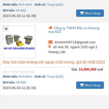
[
Nhãn hiệu
:
Khôi Minh
-
Xuất xứ
:
Trung Quốc]
[
Nơi bán
:
Hà Nội]
Mua hàng
2023-05-03 11:55:39]
Công ty TNHH Đầu tư thương
mại A2Z
khoiminh8714@gmail.com
số nhà 28, ngách 2/20 ngõ 2
Hoàng Liệt
Máy hút chân không vòi ngoài chất lượng, giá tốt nhất 2023
Giá:
14,990,000
vnđ
[Mã: G-59092-8]
[xem: 562]
[
Nhãn hiệu
:
Khôi Minh
-
Xuất xứ
:
Trung Quốc]
[
Nơi bán
:
Hà Nội]
Mua hàng
2023-05-03 11:26:16]