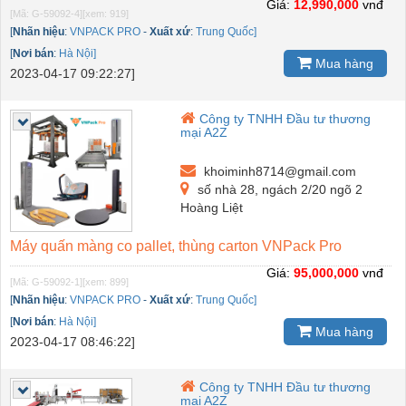
Giá:
12,990,000
vnđ
[Mã: G-59092-4]
[xem: 919]
[
Nhãn hiệu
:
VNPACK PRO
-
Xuất xứ
:
Trung Quốc]
[
Nơi bán
:
Hà Nội]
Mua hàng
2023-04-17 09:22:27]
Công ty TNHH Đầu tư thương
mại A2Z
khoiminh8714@gmail.com
số nhà 28, ngách 2/20 ngõ 2
Hoàng Liệt
Máy quấn màng co pallet, thùng carton VNPack Pro
Giá:
95,000,000
vnđ
[Mã: G-59092-1]
[xem: 899]
[
Nhãn hiệu
:
VNPACK PRO
-
Xuất xứ
:
Trung Quốc]
[
Nơi bán
:
Hà Nội]
Mua hàng
2023-04-17 08:46:22]
Công ty TNHH Đầu tư thương
mại A2Z