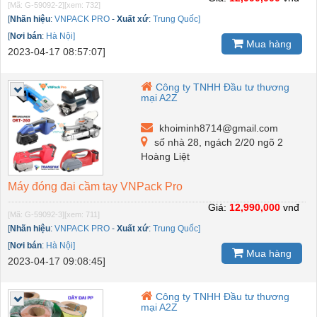
[Mã: G-59092-2]
[xem: 732]
[
Nhãn hiệu
:
VNPACK PRO
-
Xuất xứ
:
Trung Quốc]
[
Nơi bán
:
Hà Nội]
Mua hàng
2023-04-17 08:57:07]
Công ty TNHH Đầu tư thương
mại A2Z
khoiminh8714@gmail.com
số nhà 28, ngách 2/20 ngõ 2
Hoàng Liệt
Máy đóng đai cầm tay VNPack Pro
Giá:
12,990,000
vnđ
[Mã: G-59092-3]
[xem: 711]
[
Nhãn hiệu
:
VNPACK PRO
-
Xuất xứ
:
Trung Quốc]
[
Nơi bán
:
Hà Nội]
Mua hàng
2023-04-17 09:08:45]
Công ty TNHH Đầu tư thương
mại A2Z