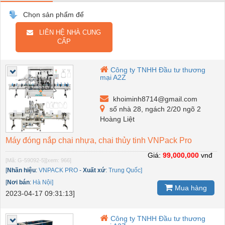
Chọn sản phẩm để
LIÊN HỆ NHÀ CUNG
CẤP
Công ty TNHH Đầu tư thương
mại A2Z
khoiminh8714@gmail.com
số nhà 28, ngách 2/20 ngõ 2
Hoàng Liệt
Máy đóng nắp chai nhựa, chai thủy tinh VNPack Pro
Giá:
99,000,000
vnđ
[Mã: G-59092-5]
[xem: 966]
[
Nhãn hiệu
:
VNPACK PRO
-
Xuất xứ
:
Trung Quốc]
[
Nơi bán
:
Hà Nội]
Mua hàng
2023-04-17 09:31:13]
Công ty TNHH Đầu tư thương