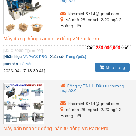
mại A2Z
khoiminh8714@gmail.com
số nhà 28, ngách 2/20 ngõ 2
Hoàng Liệt
Máy dựng thùng carton tự động VNPack Pro
Giá:
230,000,000
vnđ
[Mã: G-59092-7]
[xem: 929]
[
Nhãn hiệu
:
VNPACK PRO
-
Xuất xứ
:
Trung Quốc]
[
Nơi bán
:
Hà Nội]
Mua hàng
2023-04-17 18:30:41]
Công ty TNHH Đầu tư thương
mại A2Z
khoiminh8714@gmail.com
số nhà 28, ngách 2/20 ngõ 2
Hoàng Liệt
Máy dán nhãn tự động, bán tự động VNPack Pro