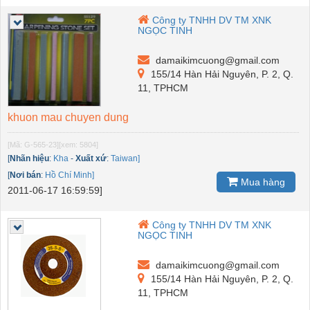
Công ty TNHH DV TM XNK
NGỌC TINH
damaikimcuong@gmail.com
155/14 Hàn Hải Nguyên, P. 2, Q.
11, TPHCM
khuon mau chuyen dung
[Mã: G-565-23]
[xem: 5804]
[
Nhãn hiệu
:
Kha
-
Xuất xứ
:
Taiwan]
[
Nơi bán
:
Hồ Chí Minh]
Mua hàng
2011-06-17 16:59:59]
Công ty TNHH DV TM XNK
NGỌC TINH
damaikimcuong@gmail.com
155/14 Hàn Hải Nguyên, P. 2, Q.
11, TPHCM