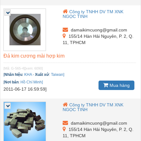
Công ty TNHH DV TM XNK
NGỌC TINH
damaikimcuong@gmail.com
155/14 Hàn Hải Nguyên, P. 2, Q.
11, TPHCM
Đá kim cương mài hợp kim
[Mã: G-565-4]
[xem: 6090]
[
Nhãn hiệu
:
KHA
-
Xuất xứ
:
Taiwan]
[
Nơi bán
:
Hồ Chí Minh]
Mua hàng
2011-06-17 16:59:59]
Công ty TNHH DV TM XNK
NGỌC TINH
damaikimcuong@gmail.com
155/14 Hàn Hải Nguyên, P. 2, Q.
11, TPHCM