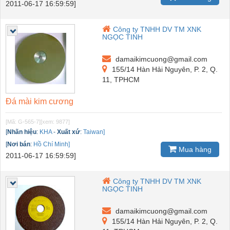
2011-06-17 16:59:59]
Công ty TNHH DV TM XNK
NGỌC TINH
damaikimcuong@gmail.com
155/14 Hàn Hải Nguyên, P. 2, Q.
11, TPHCM
Đá mài kim cương
[Mã: G-565-7]
[xem: 9877]
[
Nhãn hiệu
:
KHA
-
Xuất xứ
:
Taiwan]
[
Nơi bán
:
Hồ Chí Minh]
Mua hàng
2011-06-17 16:59:59]
Công ty TNHH DV TM XNK
NGỌC TINH
damaikimcuong@gmail.com
155/14 Hàn Hải Nguyên, P. 2, Q.