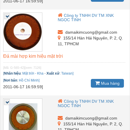
2011-06-17 16:59:59]
Công ty TNHH DV TM XNK
NGỌC TINH
damaikimcuong@gmail.com
155/14 Hàn Hải Nguyên, P. 2, Q.
11, TPHCM
Đá mài hợp kim hiệu mặt trời
[Mã: G-565-42]
[xem: 7126]
[
Nhãn hiệu
:
Mặt trời - Kha
-
Xuất xứ
:
Taiwan]
[
Nơi bán
:
Hồ Chí Minh]
Mua hàng
2011-06-17 16:59:59]
Công ty TNHH DV TM XNK
NGỌC TINH
damaikimcuong@gmail.com
155/14 Hàn Hải Nguyên, P. 2, Q.
11, TPHCM