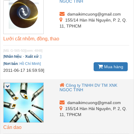
NGỌC TINH
damaikimcuong@gmail.com
155/14 Hàn Hải Nguyên, P. 2, Q.
11, TPHCM
Lưỡi cắt nhôm, đồng, thao
[Mã: G-565-50]
[xem: 4848]
[
Nhãn hiệu
:
-
Xuất xứ
:
]
[
Nơi bán
:
Hồ Chí Minh]
Mua hàng
2011-06-17 16:59:59]
Công ty TNHH DV TM XNK
NGỌC TINH
damaikimcuong@gmail.com
155/14 Hàn Hải Nguyên, P. 2, Q.
11, TPHCM
Cán dao