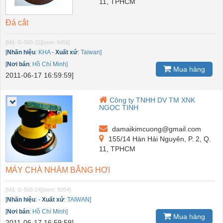
11, TPHCM
Đá cắt
[Mã: G-565-11]
[xem: 9456]
[
Nhãn hiệu
:
KHA
-
Xuất xứ
:
Taiwan]
[
Nơi bán
:
Hồ Chí Minh]
Mua hàng
2011-06-17 16:59:59]
Công ty TNHH DV TM XNK
NGỌC TINH
damaikimcuong@gmail.com
155/14 Hàn Hải Nguyên, P. 2, Q.
11, TPHCM
MÁY CHÀ NHÁM BẰNG HƠI
[Mã: G-565-24]
[xem: 9054]
[
Nhãn hiệu
:
-
Xuất xứ
:
TAIWAN]
[
Nơi bán
:
Hồ Chí Minh]
Mua hàng
2011-06-17 16:59:59]