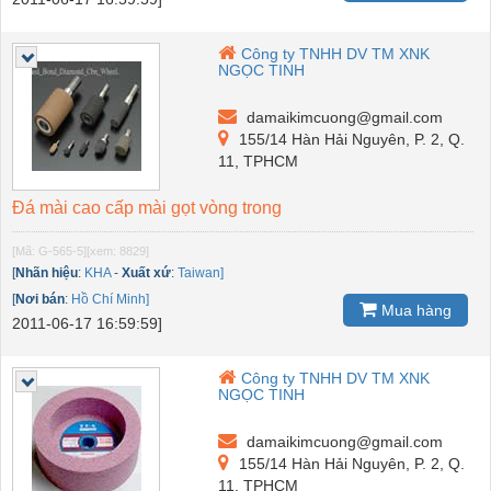
Công ty TNHH DV TM XNK
NGỌC TINH
damaikimcuong@gmail.com
155/14 Hàn Hải Nguyên, P. 2, Q.
11, TPHCM
Đá mài cao cấp mài gọt vòng trong
[Mã: G-565-5]
[xem: 8829]
[
Nhãn hiệu
:
KHA
-
Xuất xứ
:
Taiwan]
[
Nơi bán
:
Hồ Chí Minh]
Mua hàng
2011-06-17 16:59:59]
Công ty TNHH DV TM XNK
NGỌC TINH
damaikimcuong@gmail.com
155/14 Hàn Hải Nguyên, P. 2, Q.
11, TPHCM