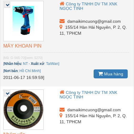
Công ty TNHH DV TM XNK
NGỌC TINH
damaikimcuong@gmail.com
155/14 Hàn Hải Nguyên, P. 2, Q.
11, TPHCM
MÁY KHOAN PIN
[Mã: G-565-70]
[xem: 5270]
[
Nhãn hiệu
:
NT
-
Xuất xứ
:
TaiWan]
[
Nơi bán
:
Hồ Chí Minh]
Mua hàng
2011-06-17 16:59:59]
Công ty TNHH DV TM XNK
NGỌC TINH
damaikimcuong@gmail.com
155/14 Hàn Hải Nguyên, P. 2, Q.
11, TPHCM