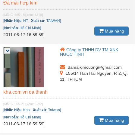
Đá mài hơp kim
[Mã: G-565-18]
[xem: 5310]
[
Nhãn hiệu
:
NT
-
Xuất xứ
:
TAIWAN]
[
Nơi bán
:
Hồ Chí Minh]
Mua hàng
2011-06-17 16:59:59]
Công ty TNHH DV TM XNK
NGỌC TINH
damaikimcuong@gmail.com
155/14 Hàn Hải Nguyên, P. 2, Q.
11, TPHCM
kha.com.vn da thanh
[Mã: G-565-21]
[xem: 5292]
[
Nhãn hiệu
:
Kha
-
Xuất xứ
:
Taiwan]
[
Nơi bán
:
Hồ Chí Minh]
Mua hàng
2011-06-17 16:59:59]