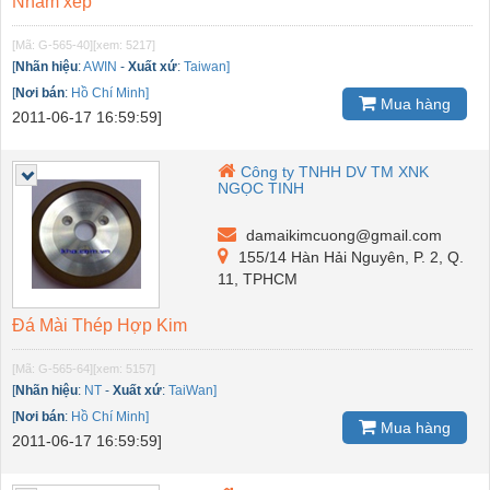
Nhám xếp
[Mã: G-565-40]
[xem: 5217]
[
Nhãn hiệu
:
AWIN
-
Xuất xứ
:
Taiwan]
[
Nơi bán
:
Hồ Chí Minh]
Mua hàng
2011-06-17 16:59:59]
Công ty TNHH DV TM XNK
NGỌC TINH
damaikimcuong@gmail.com
155/14 Hàn Hải Nguyên, P. 2, Q.
11, TPHCM
Đá Mài Thép Hợp Kim
[Mã: G-565-64]
[xem: 5157]
[
Nhãn hiệu
:
NT
-
Xuất xứ
:
TaiWan]
[
Nơi bán
:
Hồ Chí Minh]
Mua hàng
2011-06-17 16:59:59]