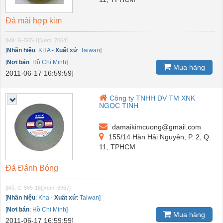
Đá mài hợp kim
[Mã: G-565-1]
[xem: 7064]
[
Nhãn hiệu
:
KHA
-
Xuất xứ
:
Taiwan]
[
Nơi bán
:
Hồ Chí Minh]
Mua hàng
2011-06-17 16:59:59]
Công ty TNHH DV TM XNK
NGỌC TINH
damaikimcuong@gmail.com
155/14 Hàn Hải Nguyên, P. 2, Q.
11, TPHCM
Đá Đánh Bóng
[Mã: G-565-16]
[xem: 6967]
[
Nhãn hiệu
:
Kha
-
Xuất xứ
:
Taiwan]
[
Nơi bán
:
Hồ Chí Minh]
Mua hàng
2011-06-17 16:59:59]