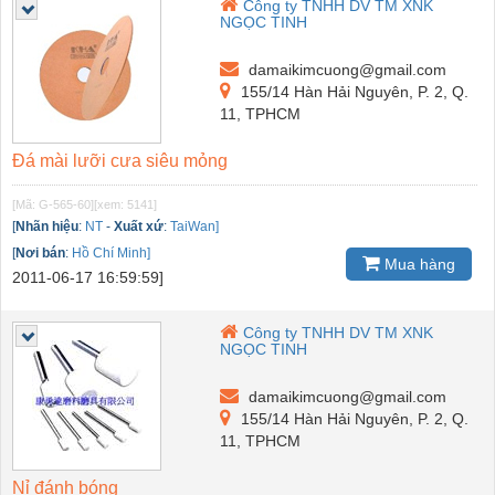
Công ty TNHH DV TM XNK
NGỌC TINH
damaikimcuong@gmail.com
155/14 Hàn Hải Nguyên, P. 2, Q.
11, TPHCM
Đá mài lưỡi cưa siêu mỏng
[Mã: G-565-60]
[xem: 5141]
[
Nhãn hiệu
:
NT
-
Xuất xứ
:
TaiWan]
[
Nơi bán
:
Hồ Chí Minh]
Mua hàng
2011-06-17 16:59:59]
Công ty TNHH DV TM XNK
NGỌC TINH
damaikimcuong@gmail.com
155/14 Hàn Hải Nguyên, P. 2, Q.
11, TPHCM
Nỉ đánh bóng