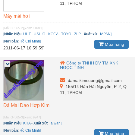
11, TPHCM
Máy mài hơi
[Mã: G-565-2]
[xem: 11689]
[
Nhãn hiệu
:
UHT - USHIO - KOCA - TOYO - ZLP
-
Xuất xứ
:
JAPAN]
[
Nơi bán
:
Hồ Chí Minh]
Mua hàng
2011-06-17 16:59:59]
Công ty TNHH DV TM XNK
NGỌC TINH
damaikimcuong@gmail.com
155/14 Hàn Hải Nguyên, P. 2, Q.
11, TPHCM
Đá Mài Dao Hợp Kim
[Mã: G-565-3]
[xem: 9947]
[
Nhãn hiệu
:
KHA
-
Xuất xứ
:
Taiwan]
[
Nơi bán
:
Hồ Chí Minh]
Mua hàng