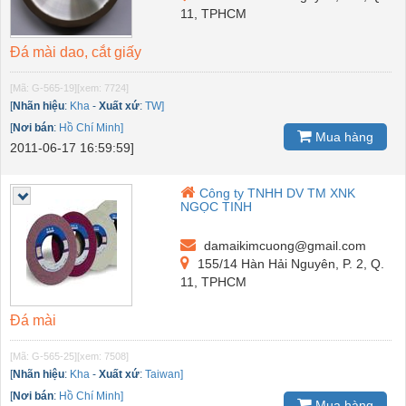
11, TPHCM
Đá mài dao, cắt giấy
[Mã: G-565-19]
[xem: 7724]
[
Nhãn hiệu
:
Kha
-
Xuất xứ
:
TW]
[
Nơi bán
:
Hồ Chí Minh]
Mua hàng
2011-06-17 16:59:59]
Công ty TNHH DV TM XNK
NGỌC TINH
damaikimcuong@gmail.com
155/14 Hàn Hải Nguyên, P. 2, Q.
11, TPHCM
Đá mài
[Mã: G-565-25]
[xem: 7508]
[
Nhãn hiệu
:
Kha
-
Xuất xứ
:
Taiwan]
[
Nơi bán
:
Hồ Chí Minh]
Mua hàng