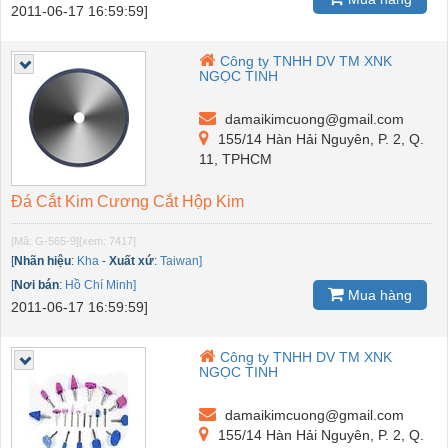
2011-06-17 16:59:59]
Công ty TNHH DV TM XNK
NGỌC TINH
damaikimcuong@gmail.com
155/14 Hàn Hải Nguyên, P. 2, Q.
11, TPHCM
Đá Cắt Kim Cương Cắt Hộp Kim
[Mã: G-565-9]
[xem: 7417]
[
Nhãn hiệu
:
Kha
-
Xuất xứ
:
Taiwan]
[
Nơi bán
:
Hồ Chí Minh]
Mua hàng
2011-06-17 16:59:59]
Công ty TNHH DV TM XNK
NGỌC TINH
damaikimcuong@gmail.com
155/14 Hàn Hải Nguyên, P. 2, Q.