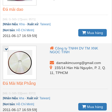
Đá mài dao
[Mã: G-565-17]
[xem: 8571]
[
Nhãn hiệu
:
Kha
-
Xuất xứ
:
Taiwan]
[
Nơi bán
:
Hồ Chí Minh]
Mua hàng
2011-06-17 16:59:59]
Công ty TNHH DV TM XNK
NGỌC TINH
damaikimcuong@gmail.com
155/14 Hàn Hải Nguyên, P. 2, Q.
11, TPHCM
Đá Mài Mặt Phẳng
[Mã: G-565-33]
[xem: 8372]
[
Nhãn hiệu
:
kha
-
Xuất xứ
:
Taiwan]
[
Nơi bán
:
Hồ Chí Minh]
Mua hàng
2011-06-17 16:59:59]