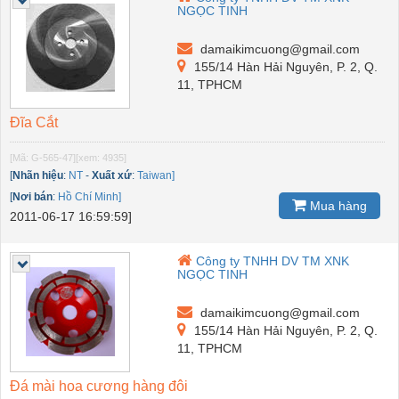
NGỌC TINH
damaikimcuong@gmail.com
155/14 Hàn Hải Nguyên, P. 2, Q.
11, TPHCM
Đĩa Cắt
[Mã: G-565-47]
[xem: 4935]
[
Nhãn hiệu
:
NT
-
Xuất xứ
:
Taiwan]
[
Nơi bán
:
Hồ Chí Minh]
Mua hàng
2011-06-17 16:59:59]
Công ty TNHH DV TM XNK
NGỌC TINH
damaikimcuong@gmail.com
155/14 Hàn Hải Nguyên, P. 2, Q.
11, TPHCM
Đá mài hoa cương hàng đôi