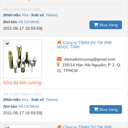
[Mã: G-565-14]
[xem: 5096]
[
Nhãn hiệu
:
Kha
-
Xuất xứ
:
Taiwan]
[
Nơi bán
:
Hồ Chí Minh]
Mua hàng
2011-06-17 16:59:59]
Công ty TNHH DV TM XNK
NGỌC TINH
damaikimcuong@gmail.com
155/14 Hàn Hải Nguyên, P. 2, Q.
11, TPHCM
Sửa đá kim cương
[Mã: G-565-27]
[xem: 5063]
[
Nhãn hiệu
:
Kha
-
Xuất xứ
:
Taiwan]
[
Nơi bán
:
Hồ Chí Minh]
Mua hàng
2011-06-17 16:59:59]
Công ty TNHH DV TM XNK