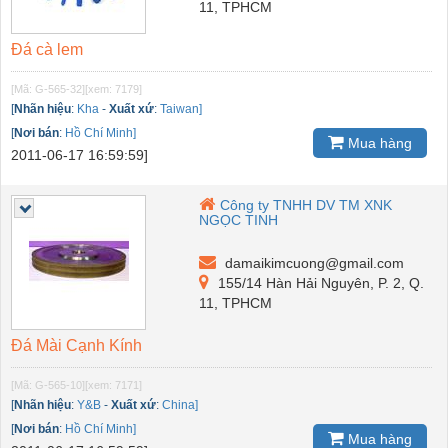
11, TPHCM
Đá cà lem
[Mã: G-565-32]
[xem: 7179]
[
Nhãn hiệu
:
Kha
-
Xuất xứ
:
Taiwan]
[
Nơi bán
:
Hồ Chí Minh]
Mua hàng
2011-06-17 16:59:59]
Công ty TNHH DV TM XNK
NGỌC TINH
damaikimcuong@gmail.com
155/14 Hàn Hải Nguyên, P. 2, Q.
11, TPHCM
Đá Mài Cạnh Kính
[Mã: G-565-10]
[xem: 7171]
[
Nhãn hiệu
:
Y&B
-
Xuất xứ
:
China]
[
Nơi bán
:
Hồ Chí Minh]
Mua hàng