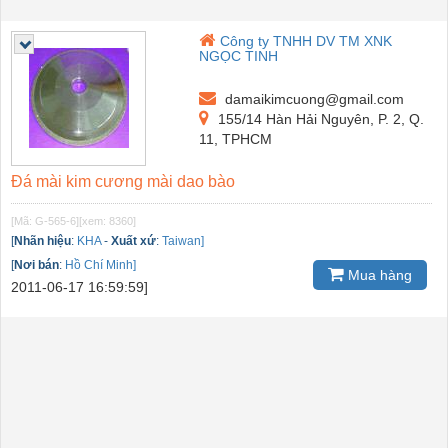
Công ty TNHH DV TM XNK
NGỌC TINH
damaikimcuong@gmail.com
155/14 Hàn Hải Nguyên, P. 2, Q.
11, TPHCM
Đá mài kim cương mài dao bào
[Mã: G-565-6]
[xem: 8360]
[
Nhãn hiệu
:
KHA
-
Xuất xứ
:
Taiwan]
[
Nơi bán
:
Hồ Chí Minh]
Mua hàng
2011-06-17 16:59:59]