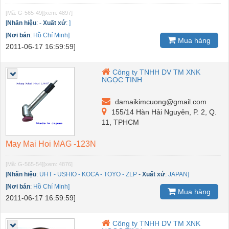
[Mã: G-565-49]
[xem: 4897]
[
Nhãn hiệu
:
-
Xuất xứ
:
]
[
Nơi bán
:
Hồ Chí Minh]
Mua hàng
2011-06-17 16:59:59]
Công ty TNHH DV TM XNK
NGỌC TINH
damaikimcuong@gmail.com
155/14 Hàn Hải Nguyên, P. 2, Q.
11, TPHCM
May Mai Hoi MAG -123N
[Mã: G-565-54]
[xem: 4876]
[
Nhãn hiệu
:
UHT - USHIO - KOCA - TOYO - ZLP
-
Xuất xứ
:
JAPAN]
[
Nơi bán
:
Hồ Chí Minh]
Mua hàng
2011-06-17 16:59:59]
Công ty TNHH DV TM XNK