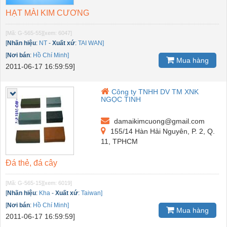
HẠT MÀI KIM CƯƠNG
[Mã: G-565-55]
[xem: 6047]
[
Nhãn hiệu
:
NT
-
Xuất xứ
:
TAI WAN]
[
Nơi bán
:
Hồ Chí Minh]
Mua hàng
2011-06-17 16:59:59]
Công ty TNHH DV TM XNK
NGỌC TINH
damaikimcuong@gmail.com
155/14 Hàn Hải Nguyên, P. 2, Q.
11, TPHCM
Đá thẻ, đá cây
[Mã: G-565-15]
[xem: 6019]
[
Nhãn hiệu
:
Kha
-
Xuất xứ
:
Taiwan]
[
Nơi bán
:
Hồ Chí Minh]
Mua hàng
2011-06-17 16:59:59]