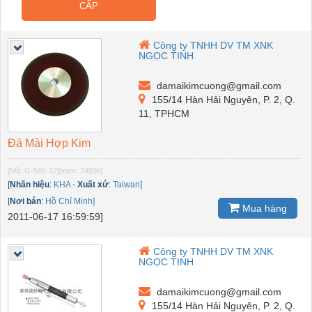
CẤP
Công ty TNHH DV TM XNK
NGỌC TINH
damaikimcuong@gmail.com
155/14 Hàn Hải Nguyên, P. 2, Q.
11, TPHCM
Đá Mài Hợp Kim
[Mã: G-565-12]
[xem: 24598]
[
Nhãn hiệu
:
KHA
-
Xuất xứ
:
Taiwan]
[
Nơi bán
:
Hồ Chí Minh]
Mua hàng
2011-06-17 16:59:59]
Công ty TNHH DV TM XNK
NGỌC TINH
damaikimcuong@gmail.com
155/14 Hàn Hải Nguyên, P. 2, Q.