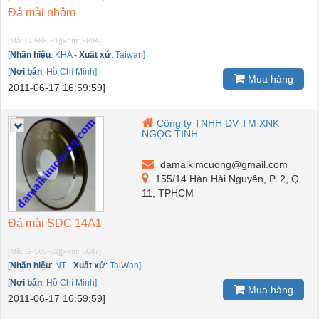
Đá mài nhôm
[Mã: G-565-81]
[xem: 5694]
[
Nhãn hiệu
:
KHA
-
Xuất xứ
:
Taiwan]
[
Nơi bán
:
Hồ Chí Minh]
Mua hàng
2011-06-17 16:59:59]
Công ty TNHH DV TM XNK
NGỌC TINH
damaikimcuong@gmail.com
155/14 Hàn Hải Nguyên, P. 2, Q.
11, TPHCM
Đá mài SDC 14A1
[Mã: G-565-62]
[xem: 5647]
[
Nhãn hiệu
:
NT
-
Xuất xứ
:
TaiWan]
[
Nơi bán
:
Hồ Chí Minh]
Mua hàng
2011-06-17 16:59:59]