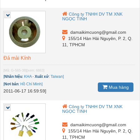
Công ty TNHH DV TM XNK
NGỌC TINH
damaikimcuong@gmail.com
155/14 Hàn Hải Nguyên, P. 2, Q.
11, TPHCM
Đá mài Kính
[Mã: G-565-38]
[xem: 6863]
[
Nhãn hiệu
:
KHA
-
Xuất xứ
:
Taiwan]
[
Nơi bán
:
Hồ Chí Minh]
Mua hàng
2011-06-17 16:59:59]
Công ty TNHH DV TM XNK
NGỌC TINH
damaikimcuong@gmail.com
155/14 Hàn Hải Nguyên, P. 2, Q.
11, TPHCM