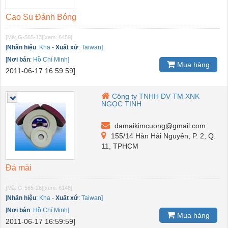
Cao Su Đánh Bóng
[Mã: G-565-13]
[xem: 6459]
[
Nhãn hiệu
:
Kha
-
Xuất xứ
:
Taiwan]
[
Nơi bán
:
Hồ Chí Minh]
Mua hàng
2011-06-17 16:59:59]
Công ty TNHH DV TM XNK
NGỌC TINH
damaikimcuong@gmail.com
155/14 Hàn Hải Nguyên, P. 2, Q.
11, TPHCM
Đá mài
[Mã: G-565-26]
[xem: 6148]
[
Nhãn hiệu
:
Kha
-
Xuất xứ
:
Taiwan]
[
Nơi bán
:
Hồ Chí Minh]
Mua hàng
2011-06-17 16:59:59]