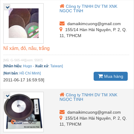
Công ty TNHH DV TM XNK
NGỌC TINH
damaikimcuong@gmail.com
155/14 Hàn Hải Nguyên, P. 2, Q.
11, TPHCM
Nỉ xám, đỏ, nâu, trắng
[Mã: G-565-44]
[xem: 5587]
[
Nhãn hiệu
:
Hugo
-
Xuất xứ
:
Taiwan]
[
Nơi bán
:
Hồ Chí Minh]
Mua hàng
2011-06-17 16:59:59]
Công ty TNHH DV TM XNK
NGỌC TINH
damaikimcuong@gmail.com
155/14 Hàn Hải Nguyên, P. 2, Q.
11, TPHCM