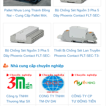
Pallet Nhựa Long Thành Đồng
Bộ Chống Sét Nguồn 3 Pha 5
Nai – Cung Cấp Pallet Mới,
Dây Phoenix Contact FLT-SEC-
C
Pallet Cũ Giá Tốt
P-T1-3S-264/50-FM - 2909589
Bộ Chống Sét Nguồn 3 Pha 5
Thiết Bị Chống Sét Lan Truyền
B
Dây Phoenix Contact FLT-SEC-
Phoenix Contact PLT-SEC-T3-
P-T1-3S-440/35-FM - 2908264
230-FM-PT - 2907928
Nhà cung cấp chuyên nghiệp
Công ty TNHH
CONG TY TNHH
CÔNG TY CP
Thương Mại SX
TM-DV DAI
TỰ ĐỘNG TIẾN