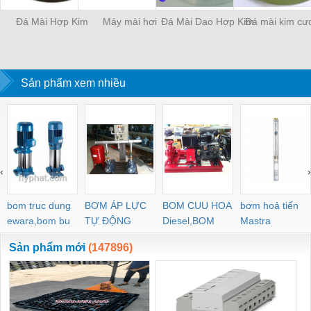
Đá Mài Hợp Kim
Máy mài hơi
Đá Mài Dao Hợp Kim
Đá mài kim cư
Sản phẩm xem nhiều
‹
›
bom truc dung
BƠM ÁP LỰC
BOM CUU HOA
bơm hoả tiển
ewara,bom bu
TỰ ĐỘNG
Diesel,BOM
Mastra
ewara
CHUA CHAY
Sản phẩm mới
(147896)